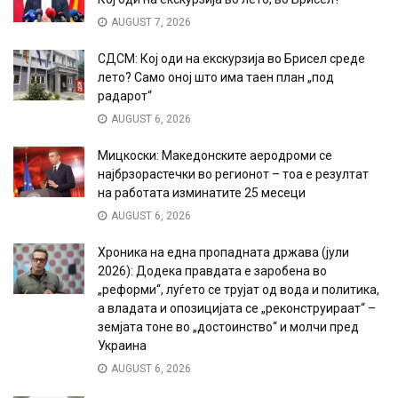
AUGUST 7, 2026
СДСМ: Кој оди на екскурзија во Брисел среде
лето? Само оној што има таен план „под
радарот“
AUGUST 6, 2026
Мицкоски: Македонските аеродроми се
најбрзорастечки во регионот – тоа е резултат
на работата изминатите 25 месеци
AUGUST 6, 2026
Хроника на една пропадната држава (јули
2026): Додека правдата е заробена во
„реформи“, луѓето се трујат од вода и политика,
а владата и опозицијата се „реконструираат“ –
земјата тоне во „достоинство“ и молчи пред
Украина
AUGUST 6, 2026