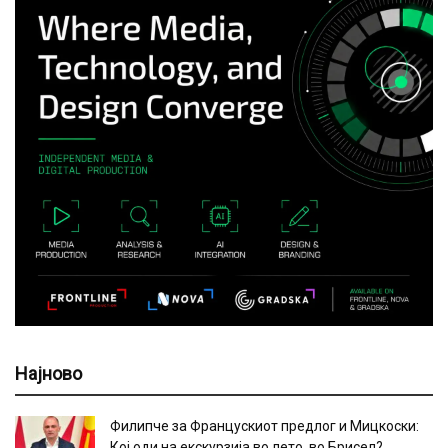
Најново
Филипче за Францускиот предлог и Мицкоски:
Кој оди на екскурзија во лето, во Брисел?