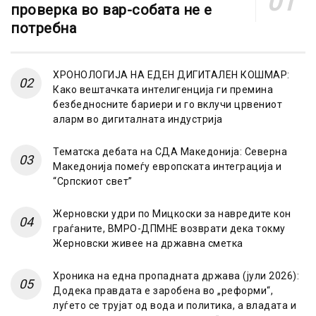
проверка во вар-собата не е
потребна
ХРОНОЛОГИЈА НА ЕДЕН ДИГИТАЛЕН КОШМАР:
Како вештачката интелигенција ги премина
безбедносните бариери и го вклучи црвениот
аларм во дигиталната индустрија
Тематска дебата на СДА Македонија: Северна
Македонија помеѓу европската интеграција и
“Српскиот свет”
Жерновски удри по Мицкоски за навредите кон
граѓаните, ВМРО-ДПМНЕ возврати дека токму
Жерновски живее на државна сметка
Хроника на една пропадната држава (јули 2026):
Додека правдата е заробена во „реформи“,
луѓето се трујат од вода и политика, а владата и