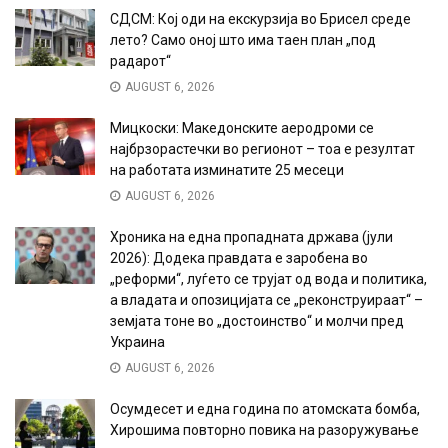
СДСМ: Кој оди на екскурзија во Брисел среде
лето? Само оној што има таен план „под
радарот“
AUGUST 6, 2026
Мицкоски: Македонските аеродроми се
најбрзорастечки во регионот – тоа е резултат
на работата изминатите 25 месеци
AUGUST 6, 2026
Хроника на една пропадната држава (јули
2026): Додека правдата е заробена во
„реформи“, луѓето се трујат од вода и политика,
а владата и опозицијата се „реконструираат“ –
земјата тоне во „достоинство“ и молчи пред
Украина
AUGUST 6, 2026
Осумдесет и една година по атомската бомба,
Хирошима повторно повика на разоружување