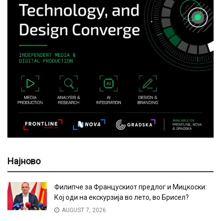
Најново
Филипче за Францускиот предлог и Мицкоски:
Кој оди на екскурзија во лето, во Брисел?
AUGUST 7, 2026