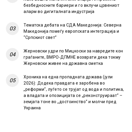
безбедносните бариери и го вклучи црвениот
аларм во дигиталната индустрија
Тематска дебата на СДА Македонија: Северна
Македонија помеѓу европската интеграција и
“Српскиот свет”
Жерновски удри по Мицкоски за навредите кон
граѓаните, ВМРО-ДПМНЕ возврати дека токму
Жерновски живее на државна сметка
Хроника на една пропадната држава (јули
2026): Додека правдата е заробена во
„реформи“, луѓето се трујат од вода и политика,
а владата и опозицијата се „реконструираат“ –
земјата тоне во „достоинство“ и молчи пред
Украина