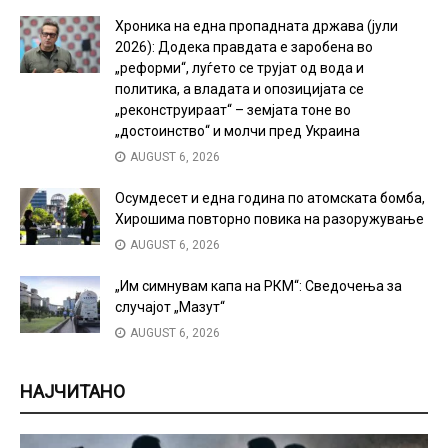
Хроника на една пропадната држава (јули
2026): Додека правдата е заробена во
„реформи“, луѓето се трујат од вода и
политика, а владата и опозицијата се
„реконструираат“ – земјата тоне во
„достоинство“ и молчи пред Украина
AUGUST 6, 2026
Осумдесет и една година по атомската бомба,
Хирошима повторно повика на разоружување
AUGUST 6, 2026
„Им симнувам капа на РКМ“: Сведочења за
случајот „Мазут“
AUGUST 6, 2026
НАЈЧИТАНО