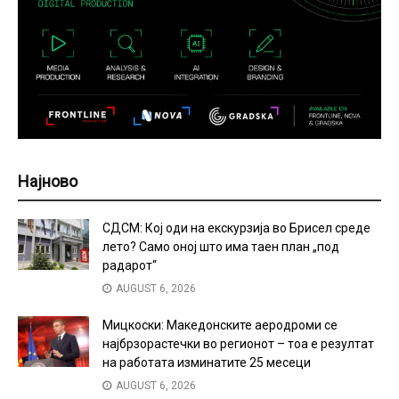
Најново
СДСМ: Кој оди на екскурзија во Брисел среде
лето? Само оној што има таен план „под
радарот“
AUGUST 6, 2026
Мицкоски: Македонските аеродроми се
најбрзорастечки во регионот – тоа е резултат
на работата изминатите 25 месеци
AUGUST 6, 2026