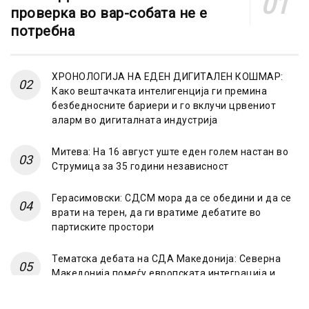
проверка во вар-собата не е
потребна
ХРОНОЛОГИЈА НА ЕДЕН ДИГИТАЛЕН КОШМАР:
Како вештачката интелигенција ги премина
безбедносните бариери и го вклучи црвениот
аларм во дигиталната индустрија
Митева: На 16 август уште еден голем настан во
Струмица за 35 години независност
Герасимовски: СДСМ мора да се обедини и да се
врати на терен, да ги вратиме дебатите во
партиските простори
Тематска дебата на СДА Македонија: Северна
Македонија помеѓу европската интеграција и
“Српскиот свет”