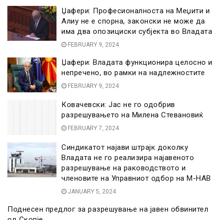
Џафери: Професионалноста на Меџити и
Алиу не е спорна, законски не може да
има два опозициски субјекта во Владата
FEBRUARY 9, 2024
Џафери: Владата функционира целосно и
непречено, во рамки на надлежностите
FEBRUARY 9, 2024
Ковачевски: Јас не го одобрив
разрешувањето на Милена Стевановиќ
FEBRUARY 7, 2024
Синдикатот најави штрајк доколку
Владата не го реализира најавеното
разрешување на раководството и
членовите на Управниот одбор на М-НАВ
JANUARY 5, 2024
Поднесен предлог за разрешување на јавен обвинител
од Скопје