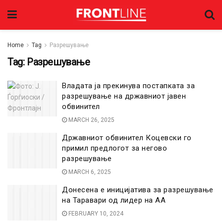
Home
Tag
Разрешување
Tag:
Разрешување
Владата ја прекинува постапката за
разрешување на државниот јавен
обвинител
MARCH 26, 2025
Државниот обвинител Коцевски го
примил предлогот за негово
разрешување
MARCH 6, 2025
Донесена е иницијатива за разрешување
на Таравари од лидер на АА
FEBRUARY 10, 2024