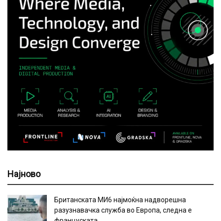
Најново
Британската МИ6 најмоќна надворешна
разузнавачка служба во Европа, следна е
француската