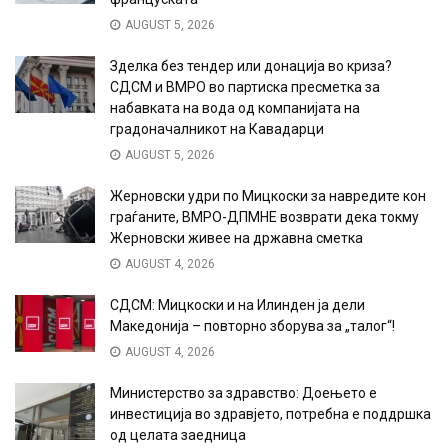
AUGUST 5, 2026
Зделка без тендер или донација во криза?
СДСМ и ВМРО во партиска пресметка за
набавката на вода од компанијата на
градоначалникот на Кавадарци
AUGUST 5, 2026
Жерновски удри по Мицкоски за навредите кон
граѓаните, ВМРО-ДПМНЕ возврати дека токму
Жерновски живее на државна сметка
AUGUST 4, 2026
СДСМ: Мицкоски и на Илинден ја дели
Македонија – повторно зборува за „талог“!
AUGUST 4, 2026
Министерство за здравство: Доењето е
инвестиција во здравјето, потребна е поддршка
од целата заедница