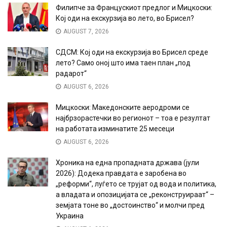
Филипче за Францускиот предлог и Мицкоски:
Кој оди на екскурзија во лето, во Брисел?
AUGUST 7, 2026
СДСМ: Кој оди на екскурзија во Брисел среде
лето? Само оној што има таен план „под
радарот“
AUGUST 6, 2026
Мицкоски: Македонските аеродроми се
најбрзорастечки во регионот – тоа е резултат
на работата изминатите 25 месеци
AUGUST 6, 2026
Хроника на една пропадната држава (јули
2026): Додека правдата е заробена во
„реформи“, луѓето се трујат од вода и политика,
а владата и опозицијата се „реконструираат“ –
земјата тоне во „достоинство“ и молчи пред
Украина