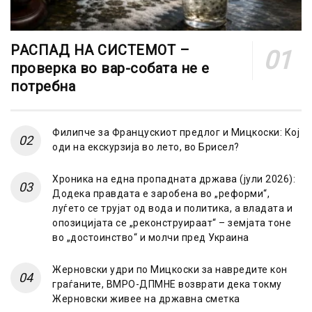
РАСПАД НА СИСТЕМОТ –
проверка во вар-собата не е
потребна
Филипче за Францускиот предлог и Мицкоски: Кој
оди на екскурзија во лето, во Брисел?
Хроника на една пропадната држава (јули 2026):
Додека правдата е заробена во „реформи“,
луѓето се трујат од вода и политика, а владата и
опозицијата се „реконструираат“ – земјата тоне
во „достоинство“ и молчи пред Украина
Жерновски удри по Мицкоски за навредите кон
граѓаните, ВМРО-ДПМНЕ возврати дека токму
Жерновски живее на државна сметка