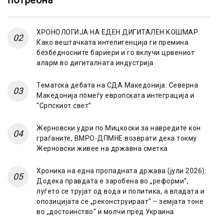
потребна
ХРОНОЛОГИЈА НА ЕДЕН ДИГИТАЛЕН КОШМАР:
Како вештачката интелигенција ги премина
безбедносните бариери и го вклучи црвениот
аларм во дигиталната индустрија
Тематска дебата на СДА Македонија: Северна
Македонија помеѓу европската интеграција и
“Српскиот свет”
Жерновски удри по Мицкоски за навредите кон
граѓаните, ВМРО-ДПМНЕ возврати дека токму
Жерновски живее на државна сметка
Хроника на една пропадната држава (јули 2026):
Додека правдата е заробена во „реформи“,
луѓето се трујат од вода и политика, а владата и
опозицијата се „реконструираат“ – земјата тоне
во „достоинство“ и молчи пред Украина