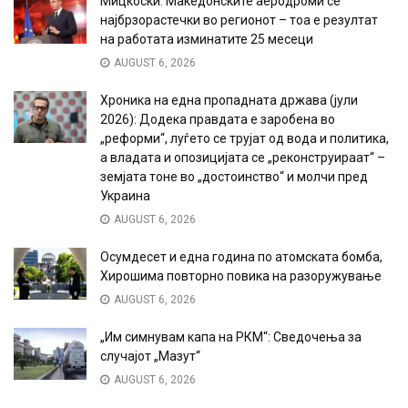
Мицкоски: Македонските аеродроми се
најбрзорастечки во регионот – тоа е резултат
на работата изминатите 25 месеци
AUGUST 6, 2026
Хроника на една пропадната држава (јули
2026): Додека правдата е заробена во
„реформи“, луѓето се трујат од вода и политика,
а владата и опозицијата се „реконструираат“ –
земјата тоне во „достоинство“ и молчи пред
Украина
AUGUST 6, 2026
Осумдесет и една година по атомската бомба,
Хирошима повторно повика на разоружување
AUGUST 6, 2026
„Им симнувам капа на РКМ“: Сведочења за
случајот „Мазут“
AUGUST 6, 2026