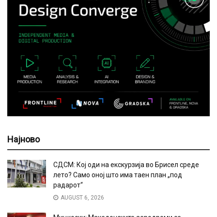
Најново
СДСМ: Кој оди на екскурзија во Брисел среде
лето? Само оној што има таен план „под
радарот“
AUGUST 6, 2026