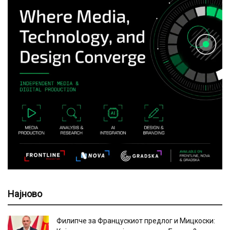
Најново
Филипче за Францускиот предлог и Мицкоски: