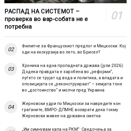
РАСПАД НА СИСТЕМОТ –
проверка во вар-собата не е
потребна
Филипче за Францускиот предлог и Мицкоски: Кој
оди на екскурзија во лето, во Брисел?
Хроника на една пропадната држава (јули 2026):
Додека правдата е заробена во „реформи“,
луѓето се трујат од вода и политика, а владата и
опозицијата се „реконструираат“ – земјата тоне
во „достоинство“ и молчи пред Украина
Жерновски удри по Мицкоски за навредите кон
граѓаните, ВМРО-ДПМНЕ возврати дека токму
Жерновски живее на државна сметка
„Им симнувам капа на РКМ“: Сведочења за