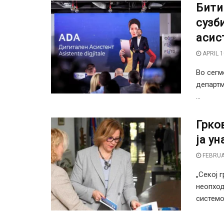
Бити
сузб
асис
APRIL 1
Во сегм
департм
...
Грко
ја у
FEBRUA
„Секој 
неопход
системот,