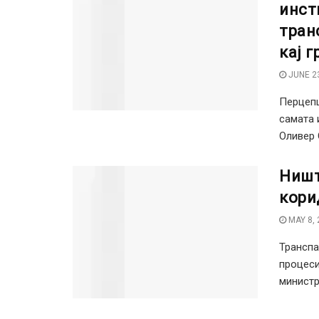
инст
тран
кај 
JUNE 23
Перцепц
самата 
Оливер 
Ништ
кори
MAY 8, 
Транспа
процеси
министри