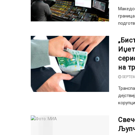
Македон
граница
подготв
„Бис
Иџет
сери
на т
SEPTEM
Транспа
дејстви
корупциј
Свеч
Љупч