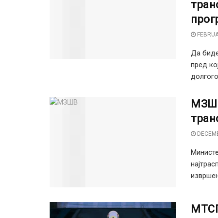
тран
прог
FEBRUA
Да биде
пред ко
долгого
МЗШВ
тран
DECEMB
Министе
најтрас
извршен
МТСП