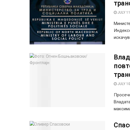
тран
JULY 11
Министе
Индексо
искачув
Влад
повт
тран
JULY 10
Просечн
Владата
максима
Спас