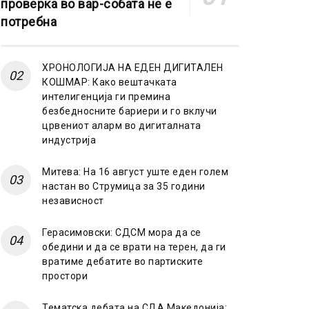
проверка во вар-собата не е
потребна
ХРОНОЛОГИЈА НА ЕДЕН ДИГИТАЛЕН
КОШМАР: Како вештачката
интелигенција ги премина
безбедносните бариери и го вклучи
црвениот аларм во дигиталната
индустрија
Митева: На 16 август уште еден голем
настан во Струмица за 35 години
независност
Герасимовски: СДСМ мора да се
обедини и да се врати на терен, да ги
вратиме дебатите во партиските
простори
Тематска дебата на СДА Македонија: