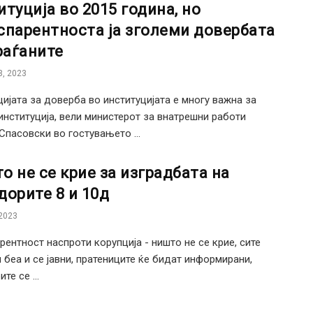
итуција во 2015 година, но
спарентноста ја зголеми довербата
граѓаните
, 2023
ијата за доверба во институцијата е многу важна за
институција, вели министерот за внатрешни работи
Спасовски во гостувањето ...
о не се крие за изградбата на
дорите 8 и 10д
2023
рентност наспроти корупција - ништо не се крие, сите
 беа и се јавни, пратениците ќе бидат информирани,
те се ...