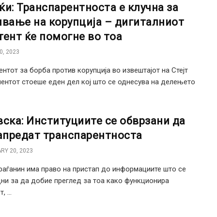
ќи: Транспарентноста е клучна за
ивање на корупција – дигиталниот
тент ќе помогне во тоа
0, 2023
ентот за борба против корупција во извештајот на Стејт
ентот стоеше еден дел кој што се однесува на делењето
вска: Институциите се обврзани да
напредат транспарентноста
RY 20, 2023
граѓанин има право на пристап до информациите што се
ни за да добие преглед за тоа како функционира
 ...