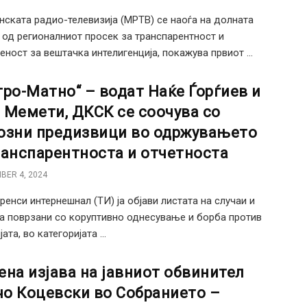
ската радио-телевизија (МРТВ) се наоѓа на долната
 од регионалниот просек за транспарентност и
еност за вештачка интелигенција, покажува првиот ...
тро-Матно“ – водат Наќе Ѓорѓиев и
 Мемети, ДКСК се соочува со
озни предизвици во одржувањето
ранспарентноста и отчетноста
BER 4, 2024
ренси интернешнал (ТИ) ја објави листата на случаи и
ја поврзани со коруптивно однесување и борба против
ата, во категоријата ...
ена изјава на јавниот обвинител
о Коцевски во Собранието –