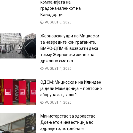
компанијата на
градоначалникот на
Кавадарци
AUGUST 5, 2026
Жерновски удри по Мицкоски
за навредите кон граѓаните,
ВМРО-ДПМНЕ возврати дека
токму Жерновски живее на
државна сметка
AUGUST 4, 2026
СДСМ: Мицкоски и на Илинден
ја дели Македонија – повторно
зборува за „талог“!
AUGUST 4, 2026
Министерство за здравство:
Доењето е инвестиција во
здравјето, потребна е