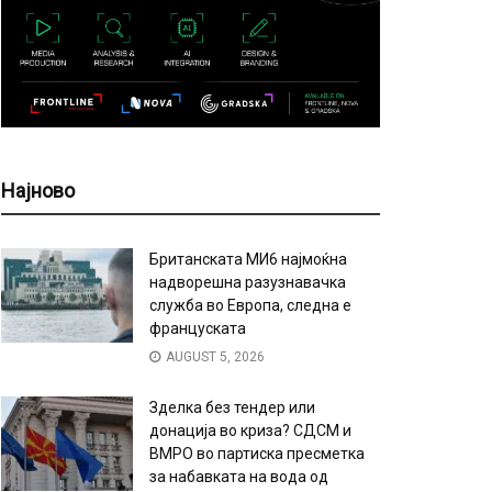
Најново
Британската МИ6 најмоќна
надворешна разузнавачка
служба во Европа, следна е
француската
AUGUST 5, 2026
Зделка без тендер или
донација во криза? СДСМ и
ВМРО во партиска пресметка
за набавката на вода од