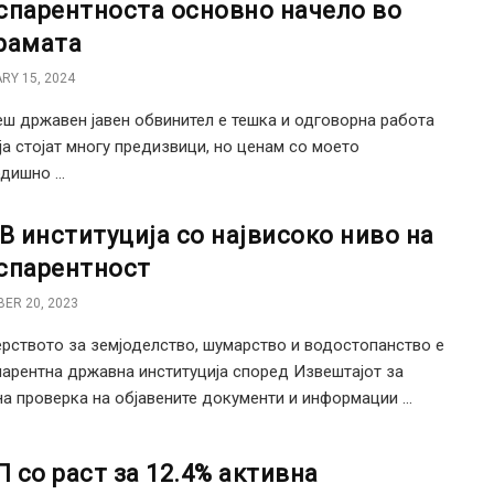
спарентноста основно начело во
рамата
RY 15, 2024
ш државен јавен обвинител е тешка и одговорна работа
ја стојат многу предизвици, но ценам со моето
дишно ...
 институција со највисоко ниво на
спарентност
ER 20, 2023
рството за земјоделство, шумарство и водостопанство е
парентна државна институција според Извештајот за
а проверка на објавените документи и информации ...
 со раст за 12.4% активна