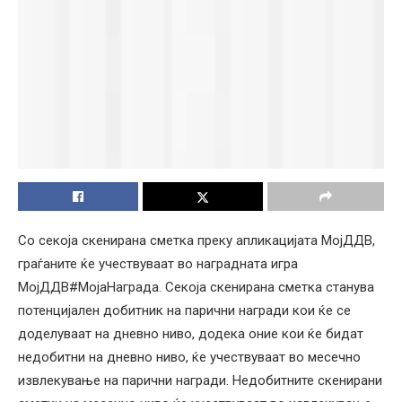
Со секоја скенирана сметка преку апликацијата МојДДВ,
граѓаните ќе учествуваат во наградната игра
МојДДВ#МојаНаграда. Секоја скенирана сметка станува
потенцијален добитник на парични награди кои ќе се
доделуваат на дневно ниво, додека оние кои ќе бидат
недобитни на дневно ниво, ќе учествуваат во месечно
извлекување на парични награди. Недобитните скенирани