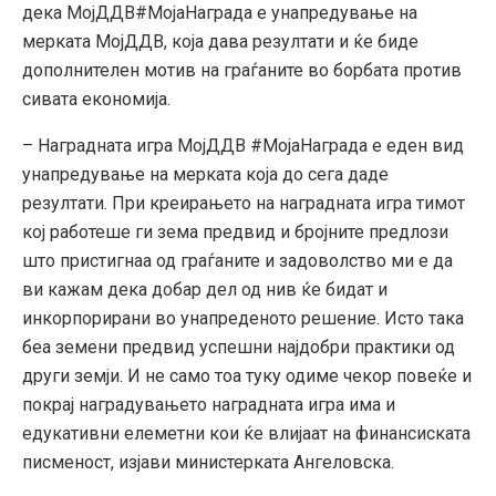
дека МојДДВ
#
МојаНаграда е унапредување на
мерката МојДДВ, која дава резултати и ќе биде
дополнителен мотив на граѓаните во борбата против
сивата економија.
– Наградната игра МојДДВ #МојаНаграда е еден вид
унапредување на мерката која до сега даде
резултати. При креирањето на наградната игра тимот
кој работеше ги зема предвид и бројните предлози
што пристигнаа од граѓаните и задоволство ми е да
ви кажам дека добар дел од нив ќе бидат и
инкорпорирани во унапреденото решение. Исто така
беа земени предвид успешни најдобри практики од
други земји. И не само тоа туку одиме чекор повеќе и
покрај наградувањето наградната игра има и
едукативни елеметни кои ќе влијаат на финансиската
писменост, изјави министерката Ангеловска.