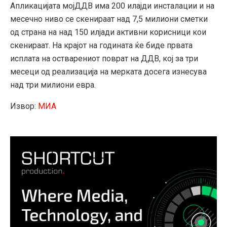
Апликацијата мојДДВ има 200 илајди инсталации и на
месечно ниво се скенираат над 7,5 милиони сметки
од страна на над 150 илјади активни корисници кои
скенираат. На крајот на годината ќе биде првата
исплата на остварениот поврат на ДДВ, кој за три
месеци од реализација на мерката досега изнесува
над три милиони евра.
Извор:
МИА