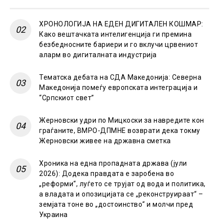
ХРОНОЛОГИЈА НА ЕДЕН ДИГИТАЛЕН КОШМАР:
Како вештачката интелигенција ги премина
безбедносните бариери и го вклучи црвениот
аларм во дигиталната индустрија
Тематска дебата на СДА Македонија: Северна
Македонија помеѓу европската интеграција и
“Српскиот свет”
Жерновски удри по Мицкоски за навредите кон
граѓаните, ВМРО-ДПМНЕ возврати дека токму
Жерновски живее на државна сметка
Хроника на една пропадната држава (јули
2026): Додека правдата е заробена во
„реформи“, луѓето се трујат од вода и политика,
а владата и опозицијата се „реконструираат“ –
земјата тоне во „достоинство“ и молчи пред
Украина