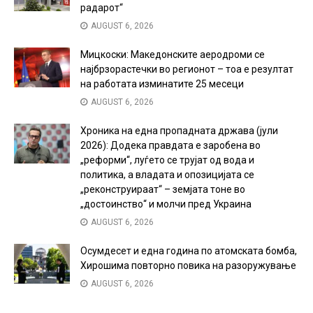
радарот“
AUGUST 6, 2026
Мицкоски: Македонските аеродроми се
најбрзорастечки во регионот – тоа е резултат
на работата изминатите 25 месеци
AUGUST 6, 2026
Хроника на една пропадната држава (јули
2026): Додека правдата е заробена во
„реформи“, луѓето се трујат од вода и
политика, а владата и опозицијата се
„реконструираат“ – земјата тоне во
„достоинство“ и молчи пред Украина
AUGUST 6, 2026
Осумдесет и една година по атомската бомба,
Хирошима повторно повика на разоружување
AUGUST 6, 2026