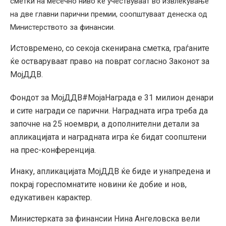
сметки на месечно ниво ќе учествуваат во извлекување
на две главни парични премии, соопштуваат денеска од
Министерството за финансии.
Истовремено, со секоја скенирана сметка, граѓаните
ќе остваруваат право на поврат согласно Законот за
МојДДВ.
Фондот за МојДДВ
#
МојаНаграда е 31 милион денари
и сите награди се парични. Наградната игра треба да
започне на 25 ноември, а дополнителни детали за
апликацијата и наградната игра ќе бидат соопштени
на прес-конференција.
Инаку, апликацијата МојДДВ ќе биде и унапредена и
покрај гореспомнатите новини ќе добие и нов,
едукативен карактер.
Министерката за финансии Нина Ангеловска вели