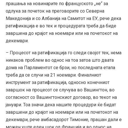
прашања на новинарите по француското „не“ за
одлука за почеток на преговорите со Северна
Македонија и со Албанија на Самитот на ЕУ, рече дека
ратификација е во тек и процедурата треба да биде
завршена до крајот на ноември или на почетокот на
декември.
– Процесот на ратификација го следи својот тек, нема
никаков проблем во однос на тоа затоа што двата
дома на Парламентот се брзи, но последната етапа
треба да се случи на 21 ноември. Финалниот
инструмент за ратификација, односно конечниот
завршок на процесот се случува во Вашингтон, во
согласност со Вашингтонскиот договор, во текот на
јануари. Тоа значи дека нашите процедури ќе бидат
завршени до крајот на ноември или на почетокот на
декември, рече амбасадорот Тимоние, прашан дали е
можен уште еден шок од Франција и во однос на