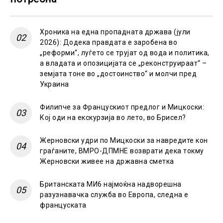
Хроника на една пропадната држава (јули
2026): Додека правдата е заробена во
„реформи“, луѓето се трујат од вода и политика,
а владата и опозицијата се „реконструираат“ –
земјата тоне во „достоинство“ и молчи пред
Украина
Филипче за Францускиот предлог и Мицкоски:
Кој оди на екскурзија во лето, во Брисел?
Жерновски удри по Мицкоски за навредите кон
граѓаните, ВМРО-ДПМНЕ возврати дека токму
Жерновски живее на државна сметка
Британската МИ6 најмоќна надворешна
разузнавачка служба во Европа, следна е
француската