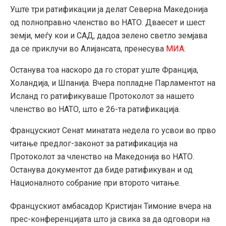
Уште три ратификации ја делат Северна Македонија
од полноправно членство во НАТО. Дваесет и шест
земји, меѓу кои и САД, дадоа зелено светло земјава
да се приклучи во Алијансата, пренесува
МИА
.
Останува тоа наскоро да го сторат уште Франција,
Холандија, и Шпанија. Вчера попладне Парламентот на
Исланд го ратификуваше Протоколот за нашето
членство во НАТО, што е 26-та ратификација.
Францускиот Сенат минатата недела го усвои во прво
читање предлог-законот за ратификација на
Протоколот за членство на Македонија во НАТО.
Останува документот да биде ратификуван и од
Националното собрание при второто читање.
Францускиот амбасадор Кристијан Тимоние вчера на
прес-конференцијата што ја свика за да одговори на