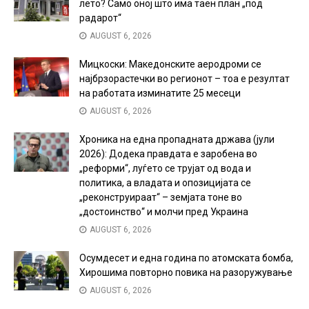
лето? Само оној што има таен план „под
радарот“
AUGUST 6, 2026
Мицкоски: Македонските аеродроми се
најбрзорастечки во регионот – тоа е резултат
на работата изминатите 25 месеци
AUGUST 6, 2026
Хроника на една пропадната држава (јули
2026): Додека правдата е заробена во
„реформи“, луѓето се трујат од вода и
политика, а владата и опозицијата се
„реконструираат“ – земјата тоне во
„достоинство“ и молчи пред Украина
AUGUST 6, 2026
Осумдесет и една година по атомската бомба,
Хирошима повторно повика на разоружување
AUGUST 6, 2026