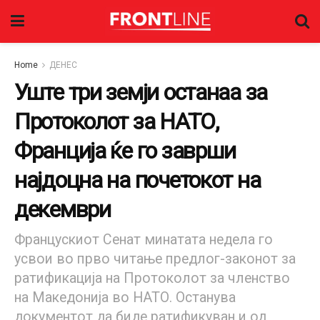
Home
ДЕНЕС
Уште три земји останаа за
Протоколот за НАТО,
Франција ќе го заврши
најдоцна на почетокот на
декември
Францускиот Сенат минатата недела го
усвои во прво читање предлог-законот за
ратификација на Протоколот за членство
на Македонија во НАТО. Останува
документот да биде ратификуван и од