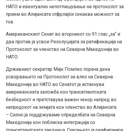
НАТО и евентуално непотпишување на протоколот за
прием во Алијансата отфрлајќи секаква можност за
тоа.
Американскиот Сенат во вторникот со 91 глас „за“ и
два против ја усвои Резолуцијата за ратификација на
Протоколот за членство на Северна Македонија во
НАТО.
Државниот секретар Мајк Помпео порача дека
усвојувањето на Протоколот за влез на Северна
Македонија во НАТО во Сенатот ја истакнува
американската заложба кон трансатлантската
безбедност и претставува важен чекор напред во
напредокот на земјата кон членство во Алијансата.
– Силно ја поддржуваме определбата на Северна
Македонија кон поблиска интеграција со
трансатлантската заедница. Гласањето ја реафирмира