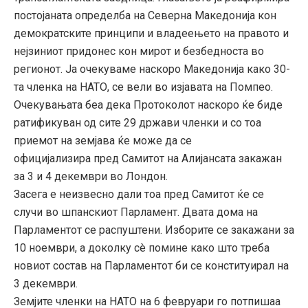
постојаната определба на Северна Македонија кон
демократските принципи и владеењето на правото и
нејзиниот придонес кон мирот и безбедноста во
регионот. Ја очекуваме наскоро Македонија како 30-
та членка на НАТО, се вели во изјавата на Помпео.
Очекувањата беа дека Протоколот наскоро ќе биде
ратификуван од сите 29 држави членки и со тоа
приемот на земјава ќе може да се
официјализира пред Самитот на Алијансата закажан
за 3 и 4 декември во Лондон.
Засега е неизвесно дали тоа пред Самитот ќе се
случи во шпанскиот Парламент. Двата дома на
Парламентот се распуштени. Изборите се закажани за
10 ноември, а доколку сè помине како што треба
новиот состав на Парламентот би се конституирал на
3 декември.
Земјите членки на НАТО на 6 февруари го потпишаа