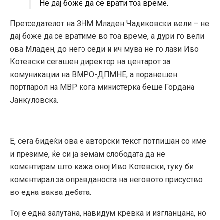
Не дај боже да се врати тоа време.
Претседателот на ЗНМ Младен Чадиковски вели – не
дај боже да се вратиме во тоа време, а дури го вели
ова Младен, до него седи и ич мува не го лази Иво
Котевски сегашен директор на центарот за
комуникации на ВМРО-ДПМНЕ, а поранешен
портпарол на МВР кога министерка беше Гордана
Јанкуловска.
Е, сега бидеќи ова е авторски текст потпишан со име
и презиме, ќе си ја земам слободата да не
коментирам што кажа оној Иво Котевски, туку би
коментирал за оправданоста на неговото присуство
во една ваква дебата.
Тој е една залутана, навидум кревка и изгланцана, но