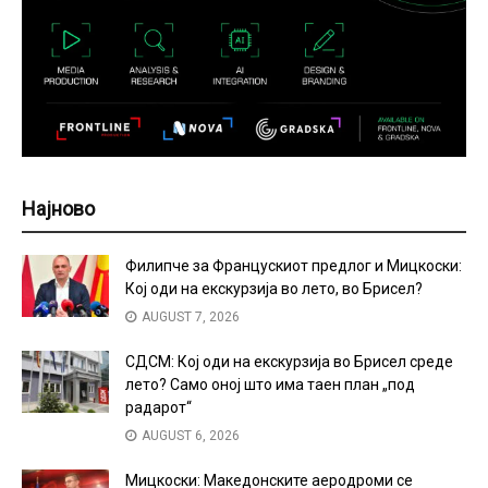
Најново
Филипче за Францускиот предлог и Мицкоски:
Кој оди на екскурзија во лето, во Брисел?
AUGUST 7, 2026
СДСМ: Кој оди на екскурзија во Брисел среде
лето? Само оној што има таен план „под
радарот“
AUGUST 6, 2026
Мицкоски: Македонските аеродроми се