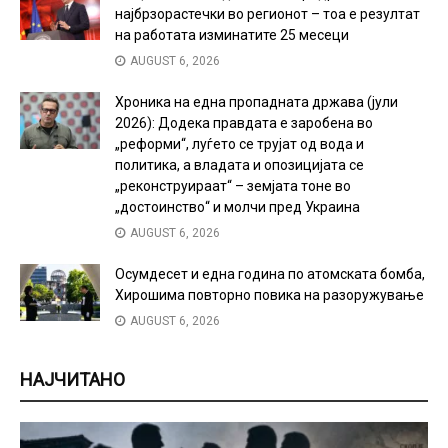
најбрзорастечки во регионот – тоа е резултат
на работата изминатите 25 месеци
AUGUST 6, 2026
Хроника на една пропадната држава (јули
2026): Додека правдата е заробена во
„реформи“, луѓето се трујат од вода и
политика, а владата и опозицијата се
„реконструираат“ – земјата тоне во
„достоинство“ и молчи пред Украина
AUGUST 6, 2026
Осумдесет и една година по атомската бомба,
Хирошима повторно повика на разоружување
AUGUST 6, 2026
НАЈЧИТАНО