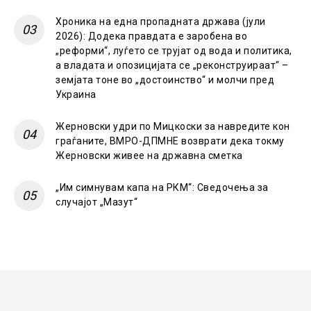
Хроника на една пропадната држава (јули
2026): Додека правдата е заробена во
„реформи“, луѓето се трујат од вода и политика,
а владата и опозицијата се „реконструираат“ –
земјата тоне во „достоинство“ и молчи пред
Украина
Жерновски удри по Мицкоски за навредите кон
граѓаните, ВМРО-ДПМНЕ возврати дека токму
Жерновски живее на државна сметка
„Им симнувам капа на РКМ“: Сведочења за
случајот „Мазут“