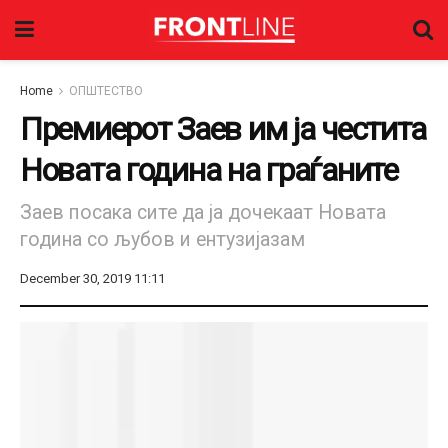
Home
ОПШТЕСТВО
Премиерот Заев им ја честита
Новата година на граѓаните
Заев посака сите да ја дочекаат Новата
година со љубов и ентузијазам
December 30, 2019 11:11