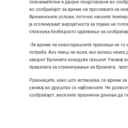
повнимателни и двојно поодговорни во сообр
во сообраќајот за време на прославата на но
Временските услови, поточно ниските темпер
ја зголемуваат веројатноста за појава на гол
отежнува безбедното одвивање на сообраќајо
-За време на новогодишните празници не го 
потреба. Ако пиеш не вози, ако возиш немој 
заедно! Брзината изнудува грешки! Уживај во
правилата за ограничување на брзината, пре
Празниците, како што истакнува, се време за
уживај во друштво со најблиските. Не дозво
сообраќајот, веселите празнични денови да ги