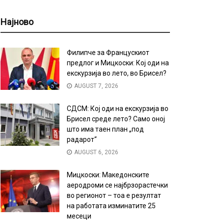
Најново
Филипче за Францускиот
предлог и Мицкоски: Кој оди на
екскурзија во лето, во Брисел?
AUGUST 7, 2026
СДСМ: Кој оди на екскурзија во
Брисел среде лето? Само оној
што има таен план „под
радарот“
AUGUST 6, 2026
Мицкоски: Македонските
аеродроми се најбрзорастечки
во регионот – тоа е резултат
на работата изминатите 25
месеци