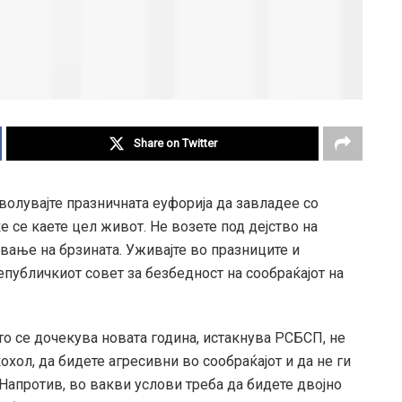
Share on Twitter
зволувајте празничната еуфорија да завладее со
е се каете цел живот. Не возете под дејство на
ување на брзината. Уживајте во празниците и
публичкиот совет за безбедност на сообраќајот на
о се дочекува новата година, истакнува РСБСП, не
охол, да бидете агресивни во сообраќајот и да не ги
 Напротив, во вакви услови треба да бидете двојно