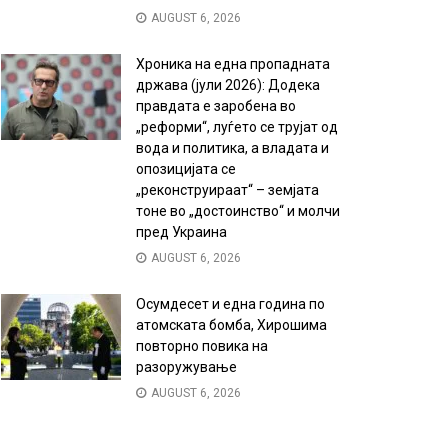
AUGUST 6, 2026
Хроника на една пропадната
држава (јули 2026): Додека
правдата е заробена во
„реформи“, луѓето се трујат од
вода и политика, а владата и
опозицијата се
„реконструираат“ – земјата
тоне во „достоинство“ и молчи
пред Украина
AUGUST 6, 2026
Осумдесет и една година по
атомската бомба, Хирошима
повторно повика на
разоружување
AUGUST 6, 2026