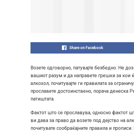
Share on Facebook
Возете одговорно, патувајте безбедно. Не до
вашиот разум и да направете грешки за кои ќ
алкохол, почитувајте ги правилата за огранич
прославете достоинствено, порача денеска Ре
патиштата.
Фактот што се прославува, односно фактот шт
ви дава за право да возете под дејство на алк
почитувате сообраќајните правила и прописи.