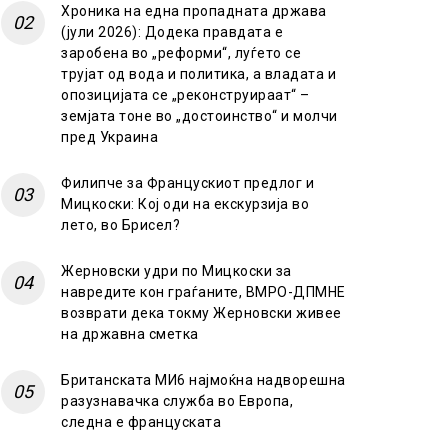
Хроника на една пропадната држава
(јули 2026): Додека правдата е
заробена во „реформи“, луѓето се
трујат од вода и политика, а владата и
опозицијата се „реконструираат“ –
земјата тоне во „достоинство“ и молчи
пред Украина
Филипче за Францускиот предлог и
Мицкоски: Кој оди на екскурзија во
лето, во Брисел?
Жерновски удри по Мицкоски за
навредите кон граѓаните, ВМРО-ДПМНЕ
возврати дека токму Жерновски живее
на државна сметка
Британската МИ6 најмоќна надворешна
разузнавачка служба во Европа,
следна е француската