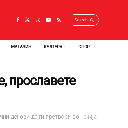
МАГАЗИН
КУЛТУРА
СПОРТ
е, прославете
чни денови да ги претвори во нечија