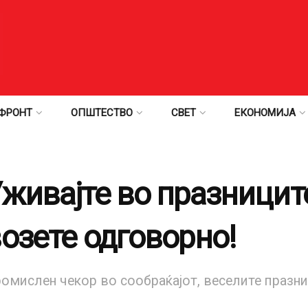
ФРОНТ
ОПШТЕСТВО
СВЕТ
ЕКОНОМИЈА
живајте во празницит
озете одговорно!
ромислен чекор во сообраќајот, веселите празни