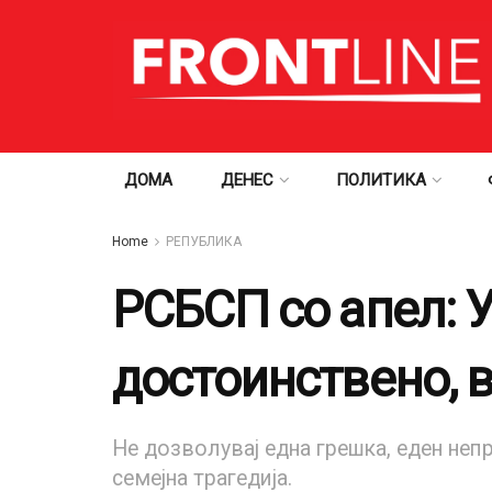
ДОМА
ДЕНЕС
ПОЛИТИКА
Home
РЕПУБЛИКА
РСБСП со апел: У
достоинствено, в
Не дозволувај една грешка, еден неп
семејна трагедија.