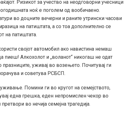
аќајот. Ризикот за учество на неодговорни учесници
вогодишната ноќ е поголем од вообичаено.
атури во доцните вечерни и раните утрински часови
омразица на патиштата, а со тоа дополнително се
т на патиштата.
користи својот автомобил ако навистина немаш
да пиеш! Алкохолот и „воланот“ никогаш не одат
 празниците, уживај во возењето. Почитувај ги
порачува и советува РСБСП.
 уживање. Помини ги во кругот на семејството,
лувај една грешка, еден непромислен чекор во
 претвори во нечија семејна трагедија.