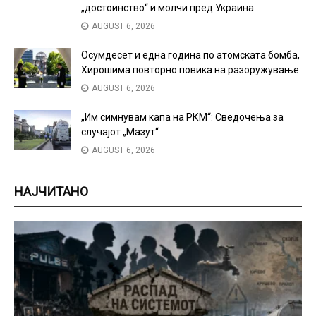
„достоинство“ и молчи пред Украина
AUGUST 6, 2026
Осумдесет и една година по атомската бомба,
Хирошима повторно повика на разоружување
AUGUST 6, 2026
„Им симнувам капа на РКМ“: Сведочења за
случајот „Мазут“
AUGUST 6, 2026
НАЈЧИТАНО