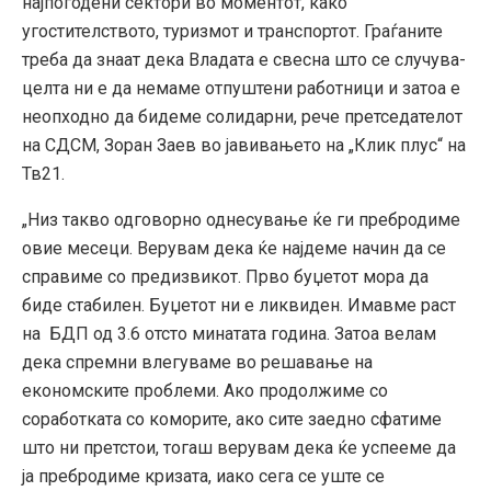
најпогодени сектори во моментот, како
угостителството, туризмот и транспортот. Граѓаните
треба да знаат дека Владата е свесна што се случува-
целта ни е да немаме отпуштени работници и затоа е
неопходно да бидеме солидарни, рече претседателот
на СДСМ, Зоран Заев во јавивањето на „Клик плус“ на
Тв21.
„Низ такво одговорно однесување ќе ги пребродиме
овие месеци. Верувам дека ќе најдеме начин да се
справиме со предизвикот. Прво буџетот мора да
биде стабилен. Буџетот ни е ликвиден. Имавме раст
на БДП од 3.6 отсто минатата година. Затоа велам
дека спремни влегуваме во решавање на
економските проблеми. Ако продолжиме со
соработката со коморите, ако сите заедно сфатиме
што ни претстои, тогаш верувам дека ќе успееме да
ја пребродиме кризата, иако сега се уште се