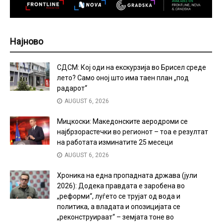
Најново
СДСМ: Кој оди на екскурзија во Брисел среде
лето? Само оној што има таен план „под
радарот“
AUGUST 6, 2026
Мицкоски: Македонските аеродроми се
најбрзорастечки во регионот – тоа е резултат
на работата изминатите 25 месеци
AUGUST 6, 2026
Хроника на една пропадната држава (јули
2026): Додека правдата е заробена во
„реформи“, луѓето се трујат од вода и
политика, а владата и опозицијата се
„реконструираат“ – земјата тоне во