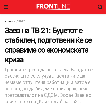
Home
ДЕНЕС
Заев на ТВ 21: Буџетот е
стабилен, подготвени ќе се
справиме со економската
криза
Граѓаните треба да знаат дека Владата е
свесна што се случува- целта ни е да
немаме отпуштени работници и затоа е
неопходно да бидеме солидарни, рече
претседателот на СДСМ, Зоран Заев во
јавивањето на „Клик плус“ на Тв21.