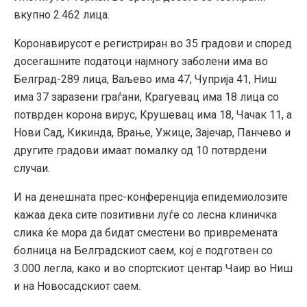
вкупно 2.462 лица.
Kоронавирусот е регистриран во 35 градови и според
досегашните податоци најмногу заболени има во
Белград-289 лица, Ваљево има 47, Чуприја 41, Ниш
има 37 заразени граѓани, Крагуевац има 18 лица со
потврден корона вирус, Крушевац има 18, Чачак 11, а
Нови Сад, Кикинда, Врање, Ужице, Зајечар, Панчево и
другите градови имаат помалку од 10 потврдени
случаи.
И на денешната прес-конференција епидемиолозите
кажаа дека сите позитивни луѓе со лесна клиничка
слика ќе мора да бидат сместени во привремената
болница на Белградскиот саем, кој е подготвен со
3.000 легла, како и во спортскиот центар Чаир во Ниш
и на Новосадскиот саем.