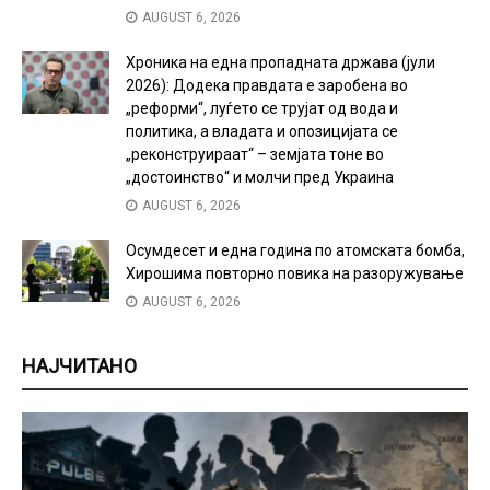
AUGUST 6, 2026
Хроника на една пропадната држава (јули
2026): Додека правдата е заробена во
„реформи“, луѓето се трујат од вода и
политика, а владата и опозицијата се
„реконструираат“ – земјата тоне во
„достоинство“ и молчи пред Украина
AUGUST 6, 2026
Осумдесет и една година по атомската бомба,
Хирошима повторно повика на разоружување
AUGUST 6, 2026
НАЈЧИТАНО