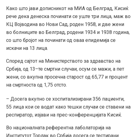
Како што јави дописникот на МИА од Белград, Кисиќ
рече дека денеска починати се уште три лица, маж во
КЦ Војводина во Нови Сад, роден 1958, и две жени
во болниците во Белград, родени 1934 и 1938 година,
со што бројот на починати од оваа епидемија се
искачи на 13 лица.
Според сајтот на Министерството за здравство на
Србија, од 13–те смртни случаи, осум се мажи, а пет
жени, со вкупна просечна старост од 65,77 и процент
на смртноста од 1,75 отсто.
– Досега вкупно се хоспитализирани 356 пациенти,
55 лица кои се водат како тешки случаи се ставени на
респиратор, изјави на прес-конференцијата Кисиќ.
Во националната референтна лаболаторија на
Институтот Торлак во Србија досега се тестирани