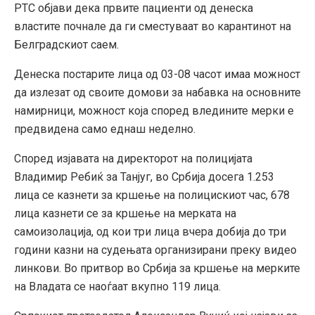
РТС објави дека првите пациенти од денеска
властите почнале да ги сместуваат во карантинот на
Белградскиот саем.
Денеска постарите лица од 03-08 часот имаа можност
да излезат од своите домови за набавка на основните
намирници, можност која според вледините мерки е
предвидена само еднаш неделно.
Според изјавата на директорот на полицијата
Владимир Ребиќ за Танјуг, во Србија досега 1.253
лица се казнети за кршење на полицискиот час, 678
лица казнети се за кршење на мерката на
самоизолација, од кои три лица вчера добија до три
години казни на судењата организирани преку видео
линкови. Во притвор во Србија за кршење на мерките
на Владата се наоѓаат вкупно 119 лица.