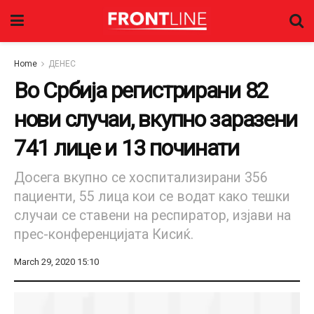
Home
ДЕНЕС
Во Србија регистрирани 82
нови случаи, вкупно заразени
741 лице и 13 починати
Досега вкупно се хоспитализирани 356
пациенти, 55 лица кои се водат како тешки
случаи се ставени на респиратор, изјави на
прес-конференцијата Кисиќ.
March 29, 2020 15:10