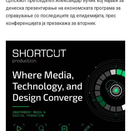
Српскиот претседател Александар Вучиќ кој најави за
денеска презентирање на економската програма за
справување со последиците од епидемијата, прес
конференцијата ја презакажа за вторник.