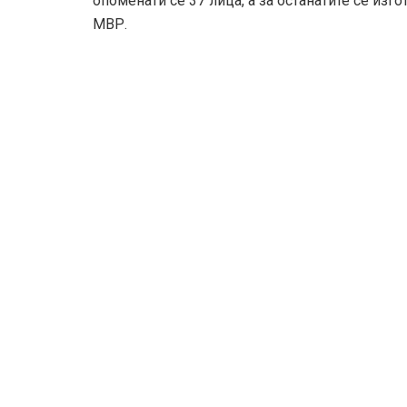
опоменати се 37 лица, а за останатите се из
МВР.