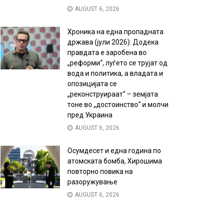
AUGUST 6, 2026
Хроника на една пропадната
држава (јули 2026): Додека
правдата е заробена во
„реформи“, луѓето се трујат од
вода и политика, а владата и
опозицијата се
„реконструираат“ – земјата
тоне во „достоинство“ и молчи
пред Украина
AUGUST 6, 2026
Осумдесет и една година по
атомската бомба, Хирошима
повторно повика на
разоружување
AUGUST 6, 2026