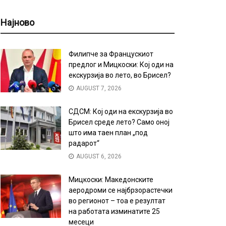
Најново
Филипче за Францускиот
предлог и Мицкоски: Кој оди на
екскурзија во лето, во Брисел?
AUGUST 7, 2026
СДСМ: Кој оди на екскурзија во
Брисел среде лето? Само оној
што има таен план „под
радарот“
AUGUST 6, 2026
Мицкоски: Македонските
аеродроми се најбрзорастечки
во регионот – тоа е резултат
на работата изминатите 25
месеци