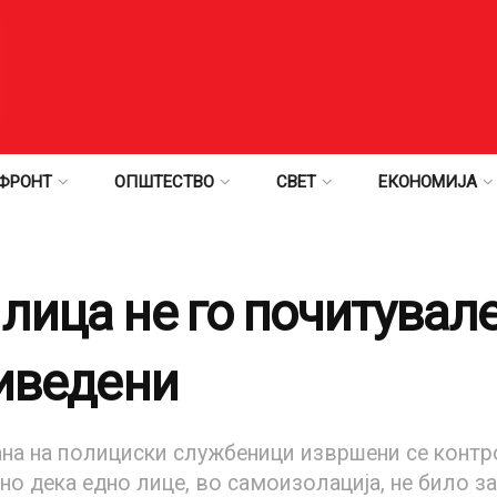
ФРОНТ
ОПШТЕСТВО
СВЕТ
ЕКОНОМИЈА
 лица не го почитувал
риведени
ана на полициски службеници извршени се контро
но дека едно лице, во самоизолација, не било за