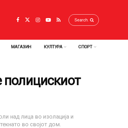
МАГАЗИН
КУЛТУРА
СПОРТ
е полицискиот
ли над лица во изолација и
текнато во својот дом.