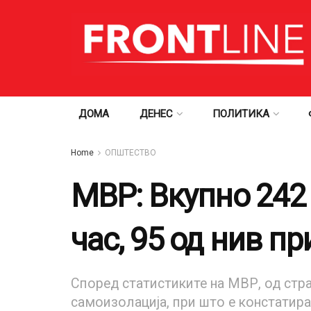
ДОМА
ДЕНЕС
ПОЛИТИКА
Home
ОПШТЕСТВО
МВР: Вкупно 242
час, 95 од нив п
Според статистиките на МВР, од стр
самоизолација, при што е констатира