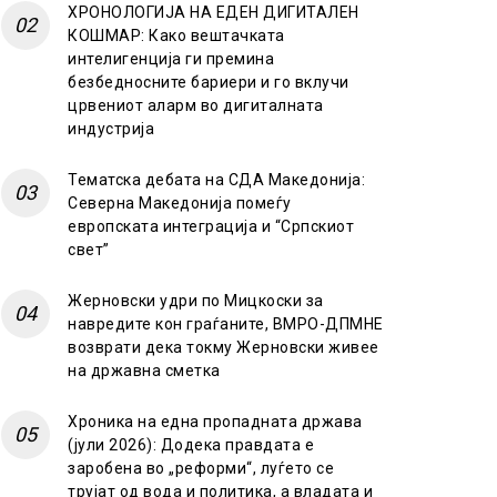
ХРОНОЛОГИЈА НА ЕДЕН ДИГИТАЛЕН
КОШМАР: Како вештачката
интелигенција ги премина
безбедносните бариери и го вклучи
црвениот аларм во дигиталната
индустрија
Тематска дебата на СДА Македонија:
Северна Македонија помеѓу
европската интеграција и “Српскиот
свет”
Жерновски удри по Мицкоски за
навредите кон граѓаните, ВМРО-ДПМНЕ
возврати дека токму Жерновски живее
на државна сметка
Хроника на една пропадната држава
(јули 2026): Додека правдата е
заробена во „реформи“, луѓето се
трујат од вода и политика, а владата и