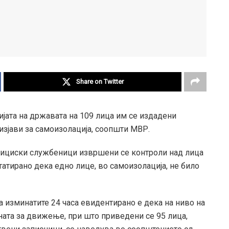
Share on Twitter
ијата на државата на 109 лица им се издадени
 изјави за самоизолација, соопшти МВР.
олициски службеници извршени се контроли над лица
татирано дека едно лице, во самоизолација, не било
а изминатите 24 часа евидентирано е дека на ниво на
ната за движење, при што приведени се 95 лица,