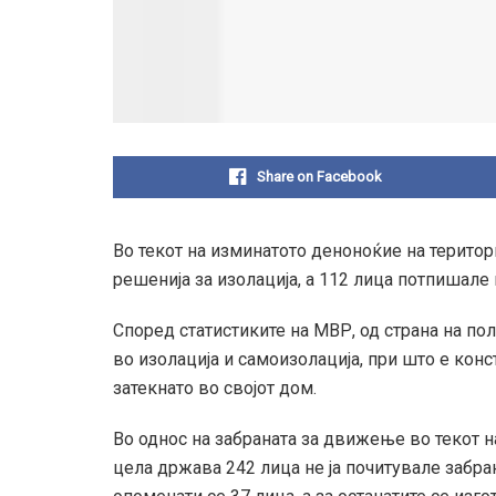
Share on Facebook
Во текот на изминатото деноноќие на територ
решенија за изолација, а 112 лица потпишале
Според статистиките на МВР, од страна на п
во изолација и самоизолација, при што е конс
затекнато во својот дом.
Во однос на забраната за движење во текот н
цела држава 242 лица не ја почитувале забра