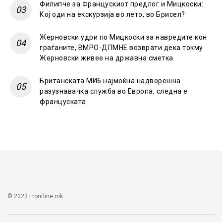
Филипче за Францускиот предлог и Мицкоски:
Кој оди на екскурзија во лето, во Брисел?
Жерновски удри по Мицкоски за навредите кон
граѓаните, ВМРО-ДПМНЕ возврати дека токму
Жерновски живее на државна сметка
Британската МИ6 најмоќна надворешна
разузнавачка служба во Европа, следна е
француската
© 2023 Frontline.mk