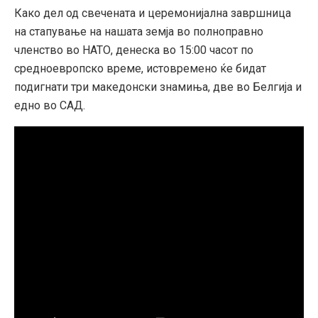
Како дел од свечената и церемонијална завршница
на стапување на нашата земја во полноправно
членство во НАТО, денеска во 15:00 часот по
средноевропско време, истовремено ќе бидат
подигнати три македонски знамиња, две во Белгија и
едно во САД.