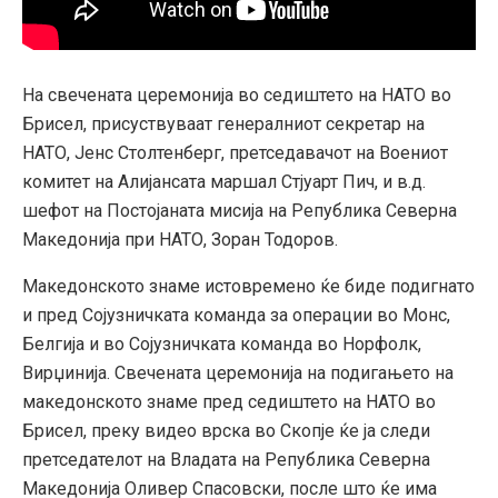
На свечената церемонија во седиштето на НАТО во
Брисел, присуствуваат генералниот секретар на
НАТО, Јенс Столтенберг, претседавачот на Воениот
комитет на Алијансата маршал Стјуарт Пич, и в.д.
шефот на Постојаната мисија на Република Северна
Македонија при НАТО, Зоран Тодоров.
Македонското знаме истовремено ќе биде подигнато
и пред Сојузничката команда за операции во Монс,
Белгија и во Сојузничката команда во Норфолк,
Вирџинија. Свечената церемонија на подигањето на
македонското знаме пред седиштето на НАТО во
Брисел, преку видео врска во Скопје ќе ја следи
претседателот на Владата на Република Северна
Македонија Оливер Спасовски, после што ќе има