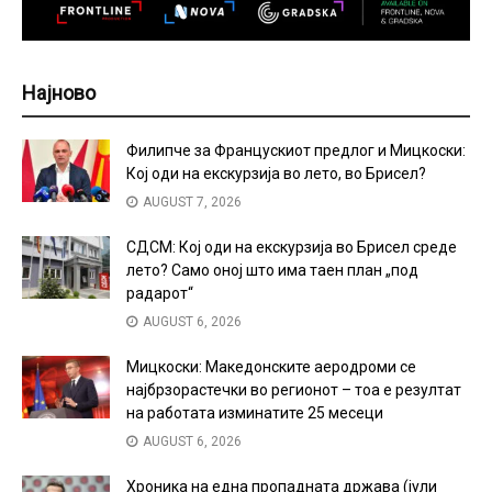
Најново
Филипче за Францускиот предлог и Мицкоски:
Кој оди на екскурзија во лето, во Брисел?
AUGUST 7, 2026
СДСМ: Кој оди на екскурзија во Брисел среде
лето? Само оној што има таен план „под
радарот“
AUGUST 6, 2026
Мицкоски: Македонските аеродроми се
најбрзорастечки во регионот – тоа е резултат
на работата изминатите 25 месеци
AUGUST 6, 2026
Хроника на една пропадната држава (јули