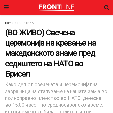
Home
ПОЛИТИКА
(ВО ЖИВО) Свечена
церемонија на кревање на
македонското знаме пред
седиштето на НАТО во
Брисел
Како дел од свечената и церемонијална
завршница на стапување на нашата земја во
полноправно членство во НАТО, денеска
во 15:00 часот по средноевропско време,
истовремено ќе бидат подигнати три