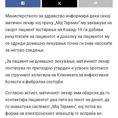
Министерството за здравство информира дека секој
матичен лекар кој преку „Мој Термин“ му закажува на
својот пациент тестирање на Ковид-19 ги добива
резултатите на пациентот и доколку на пациентот му
се одреди домашно лекување точно ги знае насоките
за негово следење.
„За пациент на домашно лекување, матичниот лекар
постапува по претходно утврден и усвоен протокол
на стручниот колегиум на Клиниката за инфективни
болести и фебрилни состојби.
Согласно истиот, матичниот лекар има обврска да го
контактира пациентот два пати во текот на денот, да
го известува системот „Мој Термин“, кој потоа во
форма на електронскиот извештај го испраќа во