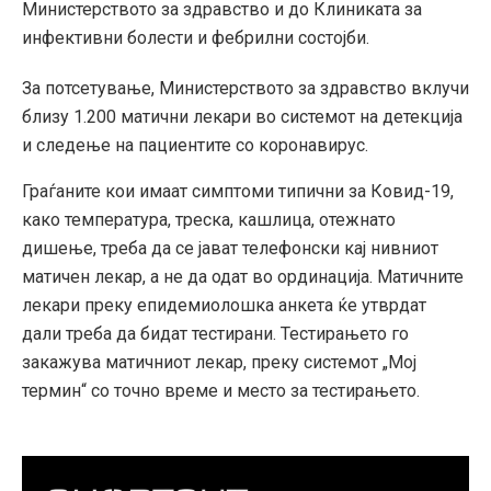
Министерството за здравство и до Клиниката за
инфективни болести и фебрилни состојби.
За потсетување, Министерството за здравство вклучи
близу 1.200 матични лекари во системот на детекција
и следење на пациентите со коронавирус.
Граѓаните кои имаат симптоми типични за Ковид-19,
како температура, треска, кашлица, отежнато
дишење, треба да се јават телефонски кај нивниот
матичен лекар, а не да одат во ординација. Матичните
лекари преку епидемиолошка анкета ќе утврдат
дали треба да бидат тестирани. Тестирањето го
закажува матичниот лекар, преку системот „Мој
термин“ со точно време и место за тестирањето.