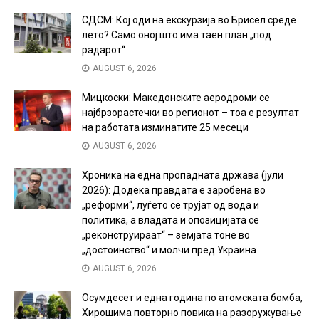
СДСМ: Кој оди на екскурзија во Брисел среде
лето? Само оној што има таен план „под
радарот“
AUGUST 6, 2026
Мицкоски: Македонските аеродроми се
најбрзорастечки во регионот – тоа е резултат
на работата изминатите 25 месеци
AUGUST 6, 2026
Хроника на една пропадната држава (јули
2026): Додека правдата е заробена во
„реформи“, луѓето се трујат од вода и
политика, а владата и опозицијата се
„реконструираат“ – земјата тоне во
„достоинство“ и молчи пред Украина
AUGUST 6, 2026
Осумдесет и една година по атомската бомба,
Хирошима повторно повика на разоружување