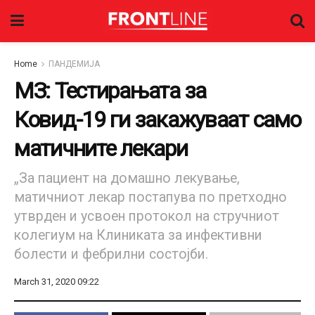
Home
ПАНДЕМИЈА
МЗ: Тестирањата за
Ковид-19 ги закажуваат само
матичните лекари
„За пациент на домашно лекување,
матичниот лекар постапува по претходно
утврден и усвоен протокол на стручниот
колегиум на Клиниката за инфективни
болести и фебрилни состојби.
March 31, 2020 09:22