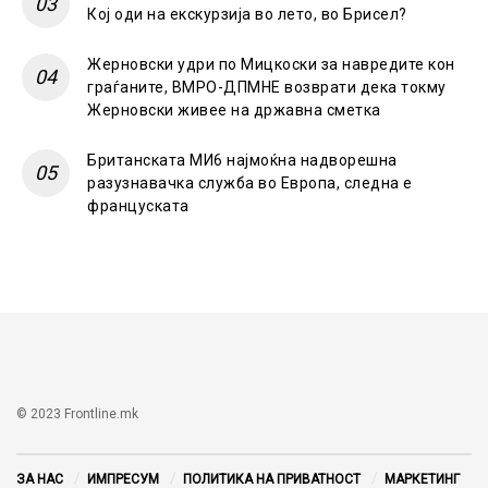
Кој оди на екскурзија во лето, во Брисел?
Жерновски удри по Мицкоски за навредите кон
граѓаните, ВМРО-ДПМНЕ возврати дека токму
Жерновски живее на државна сметка
Британската МИ6 најмоќна надворешна
разузнавачка служба во Европа, следна е
француската
© 2023 Frontline.mk
ЗА НАС
ИМПРЕСУМ
ПОЛИТИКА НА ПРИВАТНОСТ
МАРКЕТИНГ