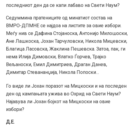
последниот ден да се капи лабаво на Свети Наум?
Седуммина пратениците од минатиот состав на
ВМРО-ДПМНЕ се најдоа на листите за овие избори.
Меѓу нив се Дафина Стојаноска, Антонијо Милошоски,
Ане Лашкоска, Јохан Тарчуловски, Никола Мицевски,
Благица Ласовска, Жаклина Пешевска. Затоа, пак, ги
нема Илија Димовски, Влатко Ѓорчев, Трајко
Вељаноски, Емил Димитриев, Драган Данев,
Димитар Стевананџија, Никола Попоски…
Го виде ли Јохан поразот на Мицкоски и на последен
ден од кампањата ужива во Охрид на Свети Наум?
Најавува ли Јохан бојкот на Мицкоски на овие
избори?
Д.Е.