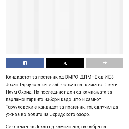
Кандидатот за пратеник од ВМРО-ДПМНЕ од ИЕ.3
Јохан Тарчуловски, е забележан на плажа во Свети
Наум Охрид. На последниот ден од кампањата за
парламентарните избори каде што и самиот
Тарчуловски е кандидат за пратеник, тој, одлучил да
ужива во водите на Охридското езеро.
Се откажа ли Јохан од кампањата, па одбра на