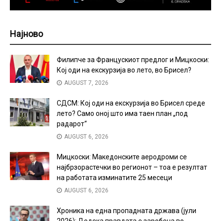
Најново
Филипче за Францускиот предлог и Мицкоски:
Кој оди на екскурзија во лето, во Брисел?
AUGUST 7, 2026
СДСМ: Кој оди на екскурзија во Брисел среде
лето? Само оној што има таен план „под
радарот“
AUGUST 6, 2026
Мицкоски: Македонските аеродроми се
најбрзорастечки во регионот – тоа е резултат
на работата изминатите 25 месеци
AUGUST 6, 2026
Хроника на една пропадната држава (јули
2026): Додека правдата е заробена во