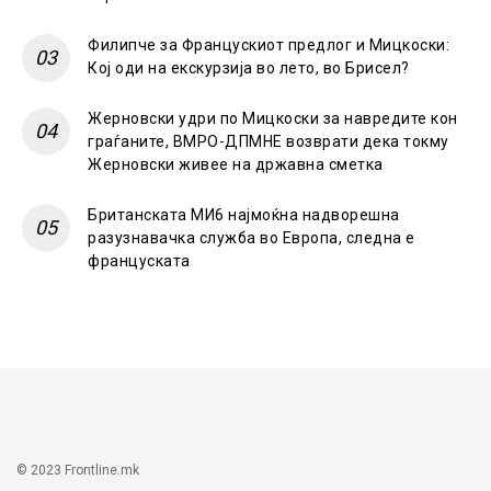
Филипче за Францускиот предлог и Мицкоски:
Кој оди на екскурзија во лето, во Брисел?
Жерновски удри по Мицкоски за навредите кон
граѓаните, ВМРО-ДПМНЕ возврати дека токму
Жерновски живее на државна сметка
Британската МИ6 најмоќна надворешна
разузнавачка служба во Европа, следна е
француската
© 2023 Frontline.mk