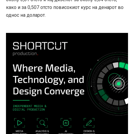
како и за 0,507 отсто повисокиот курс на денарот во
однос на доларот.