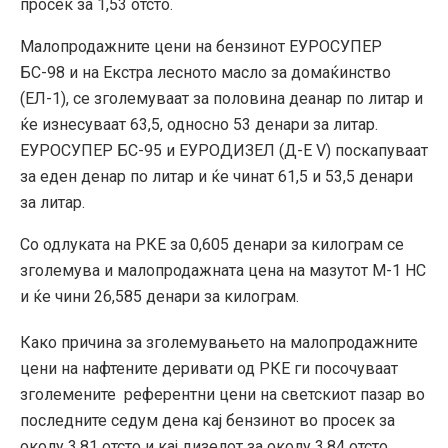
просек за 1,53 отсто.
Малопродажните цени на бензинот ЕУРОСУПЕР
БС-98 и на Екстра лесното масло за домаќинство
(ЕЛ-1), се зголемуваат за половина деанар по литар и
ќе изнесуваат 63,5, односно 53 денари за литар.
ЕУРОСУПЕР БС-95 и ЕУРОДИЗЕЛ (Д-Е V) поскапуваат
за еден денар по литар и ќе чинат 61,5 и 53,5 денари
за литар.
Со одлуката на РКЕ за 0,605 денари за килограм се
зголемува и малопродажната цена на мазутот М-1 НС
и ќе чини 26,585 денари за килограм.
Како причина за зголемувањето на малопродажните
цени на нафтените деривати од РКЕ ги посочуваат
зголемените референтни цени на светскиот пазар во
последните седум дена кај бензинот во просек за
околу 3,81 отсто и кај дизелот за околу 3,84 отсто,