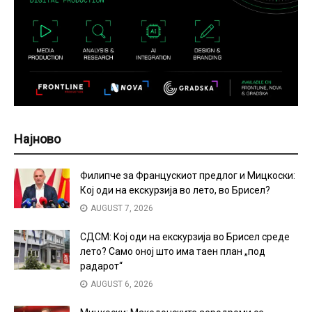
Најново
Филипче за Францускиот предлог и Мицкоски:
Кој оди на екскурзија во лето, во Брисел?
AUGUST 7, 2026
СДСМ: Кој оди на екскурзија во Брисел среде
лето? Само оној што има таен план „под
радарот“
AUGUST 6, 2026