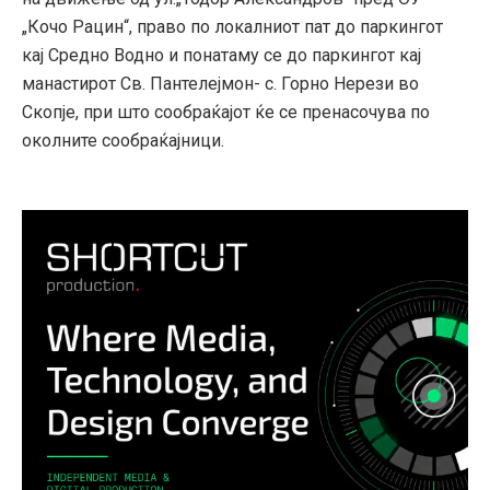
„Кочо Рацин“, право по локалниот пат до паркингот
кај Средно Водно и понатаму се до паркингот кај
манастирот Св. Пантелејмон- с. Горно Нерези во
Скопје, при што сообраќајот ќе се пренасочува по
околните сообраќајници.