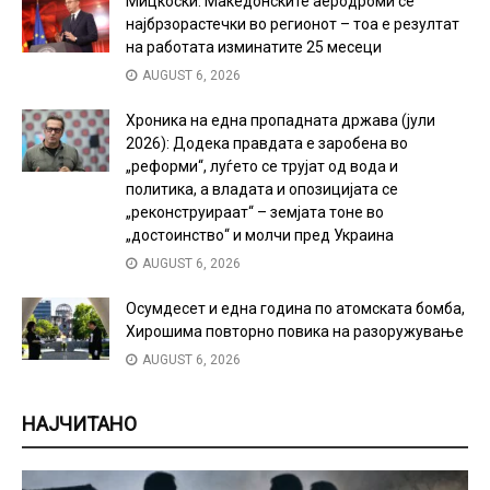
Мицкоски: Македонските аеродроми се
најбрзорастечки во регионот – тоа е резултат
на работата изминатите 25 месеци
AUGUST 6, 2026
Хроника на една пропадната држава (јули
2026): Додека правдата е заробена во
„реформи“, луѓето се трујат од вода и
политика, а владата и опозицијата се
„реконструираат“ – земјата тоне во
„достоинство“ и молчи пред Украина
AUGUST 6, 2026
Осумдесет и една година по атомската бомба,
Хирошима повторно повика на разоружување
AUGUST 6, 2026
НАЈЧИТАНО