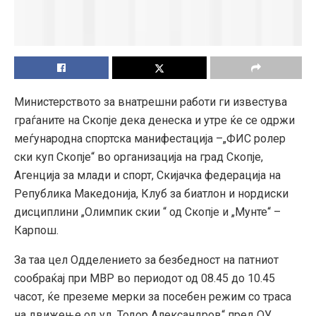
Министерството за внатрешни работи ги известува
граѓаните на Скопје дека денеска и утре ќе се одржи
меѓународна спортска манифестација –„ФИС ролер
ски куп Скопје“ во организација на град Скопје,
Агенција за млади и спорт, Скијачка федерација на
Република Македонија, Клуб за биатлон и нордиски
дисциплини „Олимпик скии “ од Скопје и „Мунте“ –
Карпош.
За таа цел Одделението за безбедност на патниот
сообраќај при МВР во периодот од 08.45 до 10.45
часот, ќе преземе мерки за посебен режим со траса
на движење од ул.„Тодор Александров“ пред ОУ