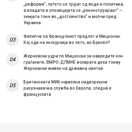
„реформи“, луѓето се трујат од вода и политика,
а владата и опозицијата се „реконструираат“ –
земјата тоне во „достоинство“ и молчи пред
Украина
Филипче за Францускиот предлог и Мицкоски:
Кој оди на екскурзија во лето, во Брисел?
Жерновски удри по Мицкоски за навредите кон
граѓаните, ВМРО-ДПМНЕ возврати дека токму
Жерновски живее на државна сметка
Британската МИ6 најмоќна надворешна
разузнавачка служба во Европа, следна е
француската