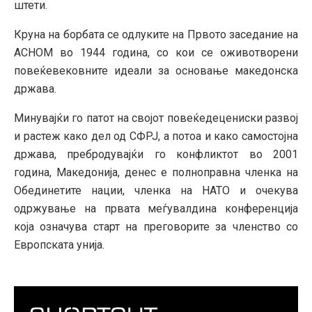
штети.
Круна на борбата се одлуките на Првото заседание на
АСНОМ во 1944 година, со кои се оживотворени
повеќевековните идеали за основање македонска
држава.
Минувајќи го патот на својот повеќедецениски развој
и растеж како дел од СФРЈ, а потоа и како самостојна
држава, пребродувајќи го конфликтот во 2001
година, Македонија, денес е полноправна членка на
Обединетите нации, членка на НАТО и очекува
одржување на првата меѓувалдина конференција
која означува старт на преговорите за членство со
Европската унија.