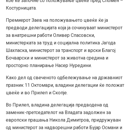
кое ќе започне со положување цвеќе пред Спомен –
Костурницата.
Премиерот Заев на положувањето цвеќе ќе ја
предводи делегацијата која ја сочинуваат министерот
за внатрешни работи Оливер Спасовски,
министерката за труд и социјална политика Јагода
Шахпаска, министерот за транспорт и врски Благој
Бочварски и министерот за животна средина и
просторно планирање Насер Нуредини.
Како дел од свеченото одбележување на државниот
празник 11 Октомври, владини делегации ќе положат
цвеќе и во Прилеп и Скопје.
Во Прилеп, владина делегација предводена од
заменик-претседателот на Владата задолжен за
европски прашања Никола Димитров, придружуван
од министерот за надворешни работи Бујар Османи и