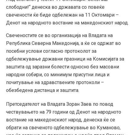
слободни!“ денеска во државата со повеќе
свечености ќе биде одбележан на 11 Октомври –
Денот на народното востание на македонскиот народ.
Свеченостите се во организација на Владата на
Република Северна Македонија, а ќе се одржат во
посебни услови согласно протоколот за
одбележување државни празници на Комисијата за
заштита од заразни болести односно без масовни
народни собири, со минимум присутни лица и
почитување на здравствените протоколи –
обезбедена дистанца и заштита.
Претседателот на Владата Зоран Заев по повод
чествувањето на 79 години од Денот на народното
востание на македонскиот народ, денеска ќе се
обрати на свеченото одбележување во Куманово,