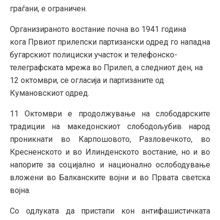
граѓани, е ограничен.
Организираното востание почна во 1941 година
кога Првиот прилепски партизански одред го нападна
бугарскиот полициски участок и телефонско-
телеграфската мрежа во Прилеп, а следниот ден, на
12 октомври, се огласија и партизаните од
Кумановскиот одред.
11 Октомври е продолжување на слободарските
традиции на македонскиот слободољубив народ
проникнати во Карпошовото, Разловечкото, во
Кресненското и во Илинденското востание, но и во
напорите за социјално и национално ослободување
вложени во Балканските војни и во Првата светска
војна.
Со одлуката да пристапи кон антифашистичката