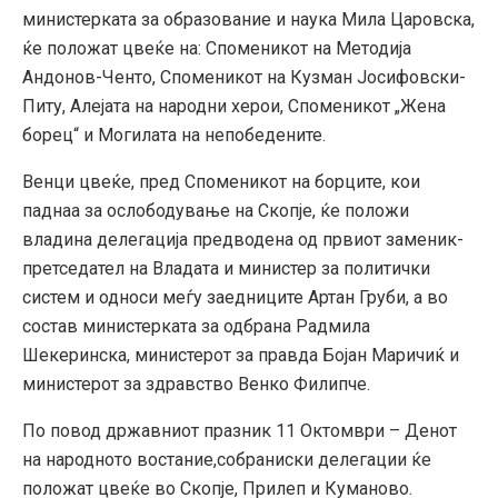
министерката за образование и наука Мила Царовска,
ќе положат цвеќе на: Споменикот на Методија
Андонов-Ченто, Споменикот на Кузман Јосифовски-
Питу, Алејата на народни херои, Споменикот „Жена
борец“ и Могилата на непобедените.
Венци цвеќе, пред Споменикот на борците, кои
паднаа за ослободување на Скопје, ќе положи
владина делегација предводена од првиот заменик-
претседател на Владата и министер за политички
систем и односи меѓу заедниците Артан Груби, а во
состав министерката за одбрана Радмила
Шекеринска, министерот за правда Бојан Маричиќ и
министерот за здравство Венко Филипче.
По повод државниот празник 11 Октомври – Денот
на народното востание,собраниски делегации ќе
положат цвеќе во Скопје, Прилеп и Куманово.