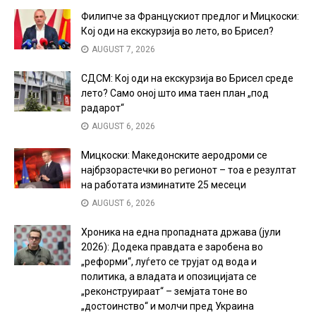
Филипче за Францускиот предлог и Мицкоски:
Кој оди на екскурзија во лето, во Брисел?
AUGUST 7, 2026
СДСМ: Кој оди на екскурзија во Брисел среде
лето? Само оној што има таен план „под
радарот“
AUGUST 6, 2026
Мицкоски: Македонските аеродроми се
најбрзорастечки во регионот – тоа е резултат
на работата изминатите 25 месеци
AUGUST 6, 2026
Хроника на една пропадната држава (јули
2026): Додека правдата е заробена во
„реформи“, луѓето се трујат од вода и
политика, а владата и опозицијата се
„реконструираат“ – земјата тоне во
„достоинство“ и молчи пред Украина