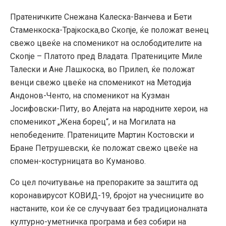
Пратеничките Снежана Калеска-Ванчева и Бети
Стаменкоска-Трајкоска,во Скопје, ќе положат венец
свежо цвеќе на споменикот на ослободителите на
Скопје – Платото пред Владата. Пратениците Миле
Талески и Ане Лашкоска, во Прилеп, ќе положат
венци свежо цвеќе на споменикот на Методија
Андонов-Ченто, на споменикот на Кузман
Јосифовски-Питу, во Алејата на народните херои, на
споменикот „Жена борец“, и на Могилата на
непобедените. Пратениците Мартин Костовски и
Бране Петрушевски, ќе положат свежо цвеќе на
спомен-костурницата во Куманово.
Со цел почитување на препораките за заштита од
коронавирусот КОВИД-19, бројот на учесниците во
настаните, кои ќе се случуваат без традиционалната
културно-уметничка програма и без собири на