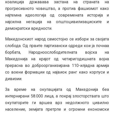
коалиција државава застана на страната на
прогресивното човештво, а против фашизмот како
најтемна идеологија од современата историја и
најсилна негација на општоцивилизациските и
демократски вредности.
Македонскиот народ самостојно се избори за својата
слобода. Од првите партизански одреди кои ја почнаа
борбата, Народноослободителната војска на
Македонија на крајот од четиригодишната војна
прерасна во доброорганизирана 110-илјадна армија
со воени формации од највиок ранг како корпуси и
дивизии.
За време на окупацијата од Македонија беа
интернирани 58.000 лица, а покрај злосторствата што
окупаторите ги вршеа врз недолжното цивилно
население, земјата претрпе и огромни економски