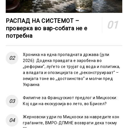
РАСПАД НА СИСТЕМОТ –
проверка во вар-собата не е
потребна
Хроника на една пропадната држава (јули
2026): Додека правдата е заробена во
„реформи“, луѓето се трујат од вода и политика,
а владата и опозицијата се „реконструираат“ –
земјата тоне во „достоинство“ и молчи пред
Украина
Филипче за Францускиот предлог и Мицкоски:
Кој оди на екскурзија во лето, во Брисел?
Жерновски удри по Мицкоски за навредите кон
граѓаните, ВМРО-ДПМНЕ возврати дека токму