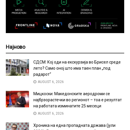
Најново
СДСМ: Кој оди на екскурзија во Брисел среде
лето? Само оној што има таен план „под
радарот“
AUGUST 6, 2026
Мицкоски: Македонските аеродроми се
најбрзорастечки во регионот – тоа е резултат
на работата изминатите 25 месеци
AUGUST 6, 2026
Хроника на една пропадната држава (јули