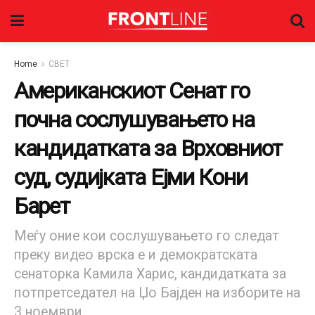
Home
СВЕТ
Американскиот Сенат го
почна сослушувањето на
кандидатката за Врховниот
суд, судијката Ејми Кони
Барет
Меѓу оние кои сослушувањето го следат
преку видео врска е и демократската
сенаторка Камила Харис, кандидатката за
потпретседател на Џо Бајден на изборите на
3 ноември.