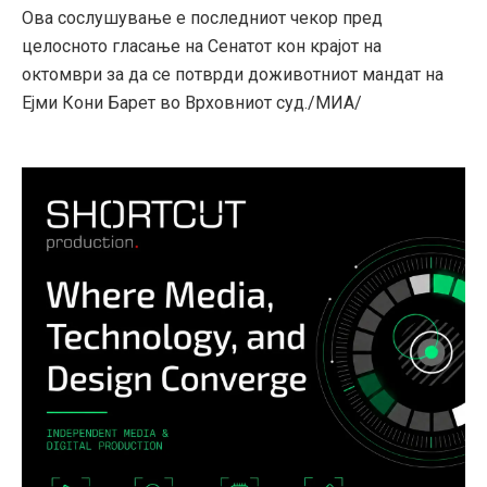
Ова сослушување е последниот чекор пред
целосното гласање на Сенатот кон крајот на
октомври за да се потврди доживотниот мандат на
Ејми Кони Барет во Врховниот суд./МИА/