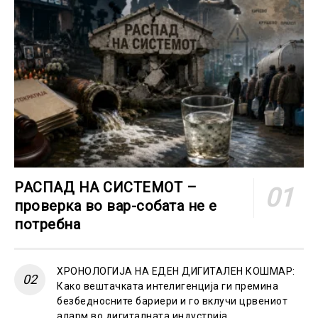
РАСПАД НА СИСТЕМОТ –
проверка во вар-собата не е
потребна
ХРОНОЛОГИЈА НА ЕДЕН ДИГИТАЛЕН КОШМАР:
Како вештачката интелигенција ги премина
безбедносните бариери и го вклучи црвениот
аларм во дигиталната индустрија