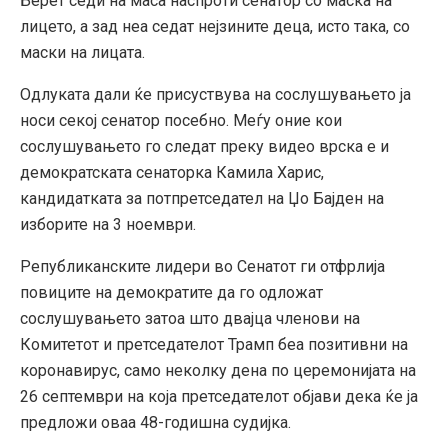
Берет седи на маса наспроти сенатор со маска на
лицето, а зад неа седат нејзините деца, исто така, со
маски на лицата.
Одлуката дали ќе присуствува на сослушувањето ја
носи секој сенатор посебно. Меѓу оние кои
сослушувањето го следат преку видео врска е и
демократската сенаторка Камила Харис,
кандидатката за потпретседател на Џо Бајден на
изборите на 3 ноември.
Републиканските лидери во Сенатот ги отфрлија
повиците на демократите да го одложат
сослушувањето затоа што двајца членови на
Комитетот и претседателот Трамп беа позитивни на
коронавирус, само неколку дена по церемонијата на
26 септември на која претседателот објави дека ќе ја
предложи оваа 48-годишна судијка.