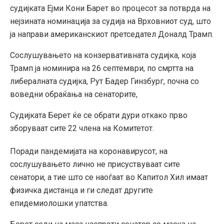
судијката Ејми Кони Барет во процесот за потврда на
нејзината номинација за судија на Врховниот суд, што
ја направи американскиот претседател Доналд Трамп.
Сослушувањето на конзервативната судијка, која
Трамп ја номинира на 26 септември, по смртта на
либералната судијка, Рут Бадер Гинзбург, почна со
воведни обраќања на сенаторите,
Судијката Берет ќе се обрати дури откако прво
зборуваат сите 22 члена на Комитетот.
Поради пандемијата на коронавирусот, на
сослушувањето лично не присуствуваат сите
сенатори, а тие што се наоѓаат во Капитол Хил имаат
физичка дистанца и ги следат другите
епидемиолошки упатства.