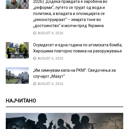
2026): Додека правдата е заробена во
„реформи“, луѓето се трујат од вода и
политика, а владата и опозицијата се
„реконструираат“ – земјата тоне во
„достоинство“ и молчи пред Украина
AUGUST 6, 2026
Осумдесет и една година по атомската бомба,
Хирошима повторно повика на разоружување
AUGUST 6, 2026
„Им симнувам капа на РКМ“: Сведочења за
случајот „Мазут“
AUGUST 6, 2026
НАЈЧИТАНО