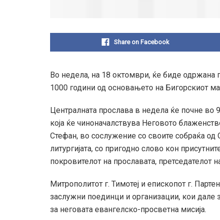
Share on Facebook
Во недела, на 18 октомври, ќе биде одржана г
1000 години од основањето на Бигорскиот ма
Централната прослава в недела ќе почне во 9:
која ќе чиноначалствува Неговото блаженство
Стефан, во сослужение со своите собраќа о
литургијата, со пригодно слово кон присутните
покровителот на прославата, претседателот 
Митрополитот г. Тимотеј и епископот г. Партен
заслужни поединци и организации, кои дале з
за неговата евангелско-просветна мисија.