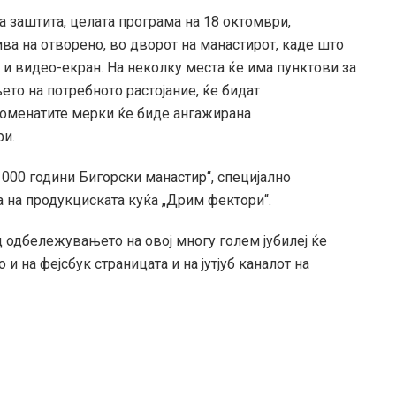
 заштита, целата програма на 18 октомври,
ива на отворено, во дворот на манастирот, каде што
а и видео-екран. На неколку места ќе има пунктови за
то на потребното растојание, ќе бидат
поменатите мерки ќе биде ангажирана
ри.
1000 години Бигорски манастир“, специјално
а на продукциската куќа „Дрим фектори“.
 одбележувањето на овој многу голем јубилеј ќе
и на фејсбук страницата и на јутјуб каналот на