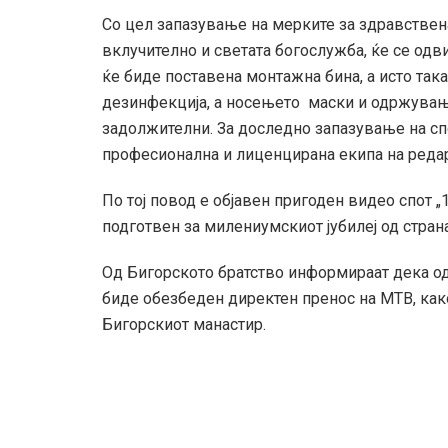
Со цел запазување на мерките за здравствена
вклучително и светата богослужба, ќе се одв
ќе биде поставена монтажна бина, а исто так
дезинфекција, а носењето маски и одржување
задолжителни. За доследно запазување на с
професионална и лиценцирана екипа на реда
По тој повод е објавен пригоден видео спот „
подготвен за милениумскиот јубилеј од стран
Од Бигорското братство информираат дека од
биде обезбеден директен пренос на МТВ, како 
Бигорскиот манастир.