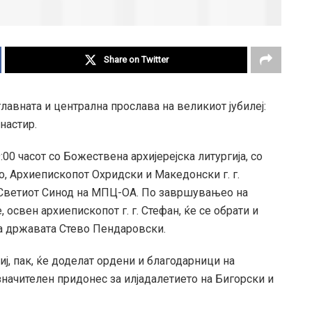
Share on Twitter
лавната и централна прослава на великиот јубилеј:
настир.
00 часот со Божествена архијерејска литургија, со
, Архиепископот Охридски и Македонски г. г.
д Светиот Синод на МПЦ-ОА. По завршувањео на
, освен архиепископот г. г. Стефан, ќе се обрати и
на државата Стево Пендаровски.
иј, пак, ќе доделат ордени и благодарници на
начителен придонес за илјадалетието на Бигорски и