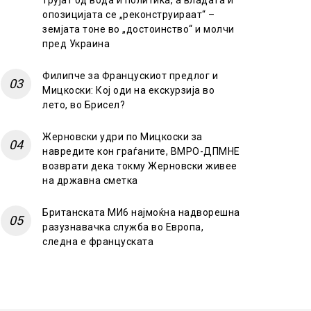
трујат од вода и политика, а владата и
опозицијата се „реконструираат“ –
земјата тоне во „достоинство“ и молчи
пред Украина
Филипче за Францускиот предлог и
Мицкоски: Кој оди на екскурзија во
лето, во Брисел?
Жерновски удри по Мицкоски за
навредите кон граѓаните, ВМРО-ДПМНЕ
возврати дека токму Жерновски живее
на државна сметка
Британската МИ6 најмоќна надворешна
разузнавачка служба во Европа,
следна е француската