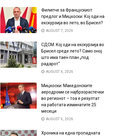
Филипче за Францускиот
предлог и Мицкоски: Кој оди на
екскурзија во лето, во Брисел?
AUGUST 7, 2026
СДСМ: Кој оди на екскурзија во
Брисел среде лето? Само оној
што има таен план „под
радарот“
AUGUST 6, 2026
Мицкоски: Македонските
аеродроми се најбрзорастечки
во регионот – тоа е резултат
на работата изминатите 25
месеци
AUGUST 6, 2026
Хроника на една пропадната