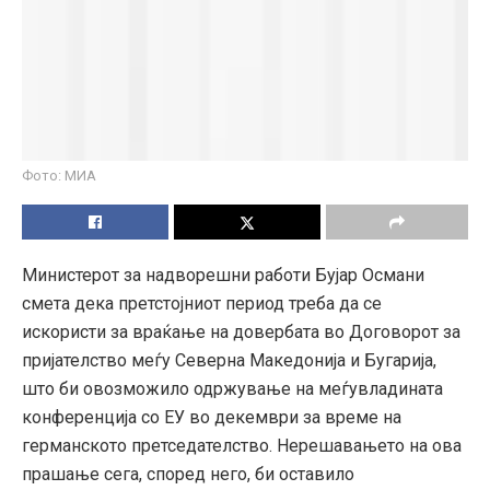
Фото: МИА
Министерот за надворешни работи Бујар Османи
смета дека претстојниот период треба да се
искористи за враќање на довербата во Договорот за
пријателство меѓу Северна Македонија и Бугарија,
што би овозможило одржување на меѓувладината
конференција со ЕУ во декември за време на
германското претседателство. Нерешавањето на ова
прашање сега, според него, би оставило