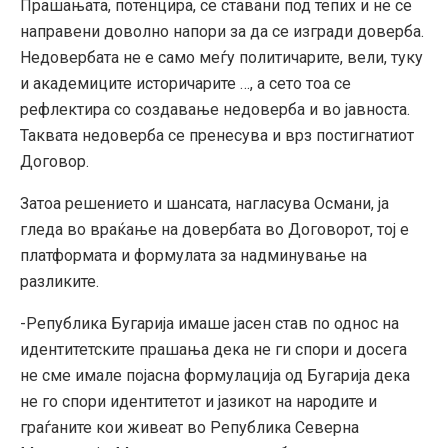
Прашањата, потенцира, се ставани под тепих и не се
направени доволно напори за да се изгради доверба.
Недовербата не е само меѓу политичарите, вели, туку
и академиците историчарите …, а сето тоа се
рефлектира со создавање недоверба и во јавноста.
Таквата недоверба се пренесува и врз постигнатиот
Договор.
Затоа решението и шансата, нагласува Османи, ја
гледа во враќање на довербата во Договорот, тој е
платформата и формулата за надминување на
разликите.
-Република Бугарија имаше јасен став по однос на
идентитетските прашања дека не ги спори и досега
не сме имале појасна формулација од Бугарија дека
не го спори идентитетот и јазикот на народите и
граѓаните кои живеат во Република Северна