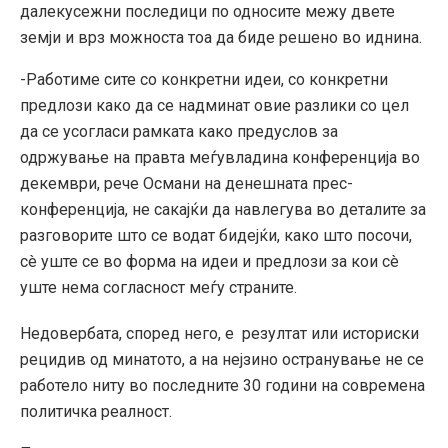
далекусежни последици по односите межу двете
земји и врз можноста тоа да биде решено во иднина.
-Работиме сите со конкретни идеи, со конкретни
предлози како да се надминат овие разлики со цел
да се усогласи рамката како предуслов за
одржување на правта меѓувладина конференција во
декември, рече Османи на денешната прес-
конференција, не сакајќи да навлегува во деталите за
разговорите што се водат бидејќи, како што посочи,
сè уште се во форма на идеи и предлози за кои сè
уште нема согласност меѓу страните.
Недовербата, според него, е резултат или историски
рецидив од минатото, а на нејзино остранување не се
работело ниту во последните 30 години на современа
политичка реалност.