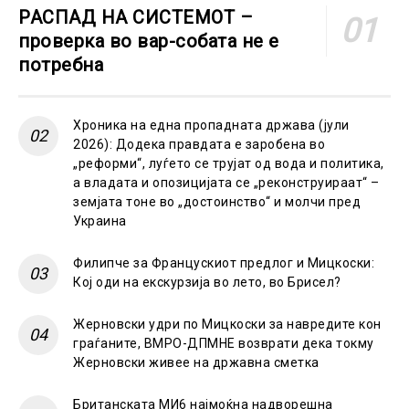
РАСПАД НА СИСТЕМОТ –
проверка во вар-собата не е
потребна
Хроника на една пропадната држава (јули
2026): Додека правдата е заробена во
„реформи“, луѓето се трујат од вода и политика,
а владата и опозицијата се „реконструираат“ –
земјата тоне во „достоинство“ и молчи пред
Украина
Филипче за Францускиот предлог и Мицкоски:
Кој оди на екскурзија во лето, во Брисел?
Жерновски удри по Мицкоски за навредите кон
граѓаните, ВМРО-ДПМНЕ возврати дека токму
Жерновски живее на државна сметка
Британската МИ6 најмоќна надворешна