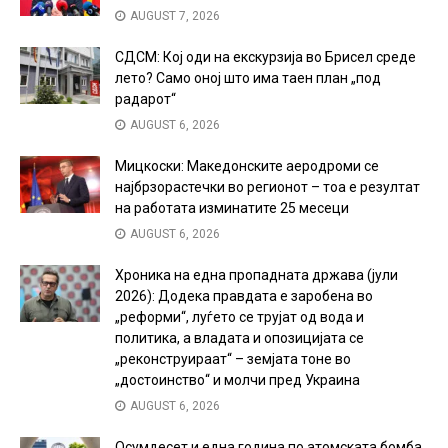
AUGUST 7, 2026
СДСМ: Кој оди на екскурзија во Брисел среде
лето? Само оној што има таен план „под
радарот“
AUGUST 6, 2026
Мицкоски: Македонските аеродроми се
најбрзорастечки во регионот – тоа е резултат
на работата изминатите 25 месеци
AUGUST 6, 2026
Хроника на една пропадната држава (јули
2026): Додека правдата е заробена во
„реформи“, луѓето се трујат од вода и
политика, а владата и опозицијата се
„реконструираат“ – земјата тоне во
„достоинство“ и молчи пред Украина
AUGUST 6, 2026
Осумдесет и една година по атомската бомба,