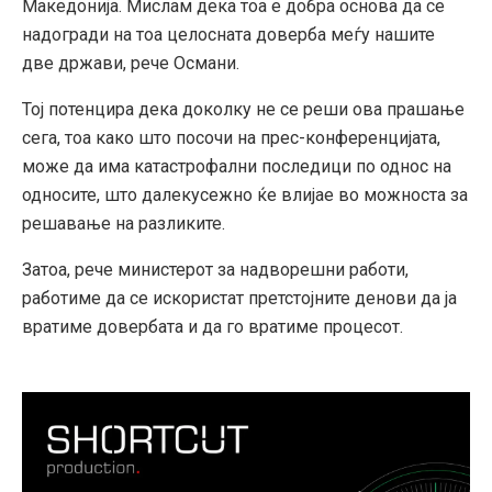
Македонија. Мислам дека тоа е добра основа да се
надогради на тоа целосната доверба меѓу нашите
две држави, рече Османи.
Тој потенцира дека доколку не се реши ова прашање
сега, тоа како што посочи на прес-конференцијата,
може да има катастрофални последици по однос на
односите, што далекусежно ќе влијае во можноста за
решавање на разликите.
Затоа, рече министерот за надворешни работи,
работиме да се искористат претстојните денови да ја
вратиме довербата и да го вратиме процесот.