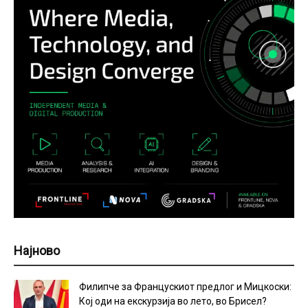
Најново
Филипче за Францускиот предлог и Мицкоски:
Кој оди на екскурзија во лето, во Брисел?