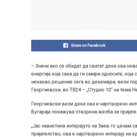
Share on Facebook
– Значи ако се обидат да сватат дека ова нов
енергија која сака да ги смири односите, која
некакво решение сега во декември, вели 
Георгиевски, во ТВ24 – „Студио 10“ на тема Н
Георгиевски вели дека ова е најотворено инт
Бугарија покажува отворена желба за пријат
„Јас навистина интервјуто на Заев го ценам 
пријателство, ова е најотворено интервју на 