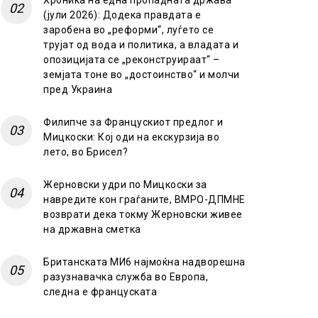
Хроника на една пропадната држава
(јули 2026): Додека правдата е
заробена во „реформи“, луѓето се
трујат од вода и политика, а владата и
опозицијата се „реконструираат“ –
земјата тоне во „достоинство“ и молчи
пред Украина
Филипче за Францускиот предлог и
Мицкоски: Кој оди на екскурзија во
лето, во Брисел?
Жерновски удри по Мицкоски за
навредите кон граѓаните, ВМРО-ДПМНЕ
возврати дека токму Жерновски живее
на државна сметка
Британската МИ6 најмоќна надворешна
разузнавачка служба во Европа,
следна е француската