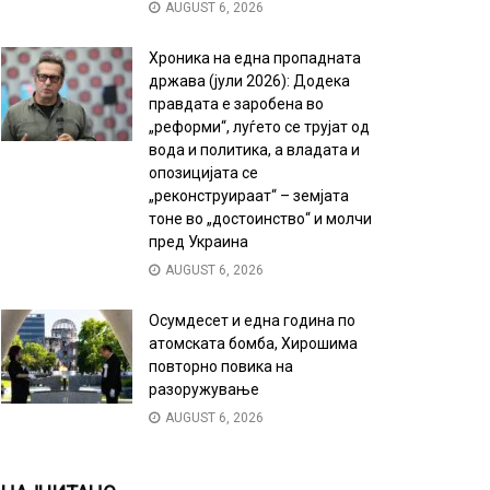
AUGUST 6, 2026
Хроника на една пропадната
држава (јули 2026): Додека
правдата е заробена во
„реформи“, луѓето се трујат од
вода и политика, а владата и
опозицијата се
„реконструираат“ – земјата
тоне во „достоинство“ и молчи
пред Украина
AUGUST 6, 2026
Осумдесет и една година по
атомската бомба, Хирошима
повторно повика на
разоружување
AUGUST 6, 2026