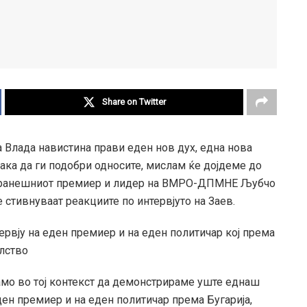
Share on Twitter
а Влада навистина прави еден нов дух, една нова
 сака да ги подобри односите, мислам ќе дојдеме до
поранешниот премиер и лидер на ВМРО-ДПМНЕ Љубчо
е стивнуваат реакциите по интервјуто на Заев.
ервју на еден премиер и на еден политичар кој према
елство
само во тој контекст да демонстрираме уште еднаш
еден премиер и на еден политичар према Бугарија,