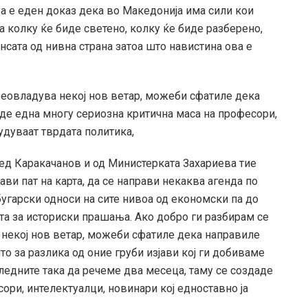
оа е еден доказ дека во Македонија има сили кои
га колку ќе биде светено, колку ќе биде разберено,
нсата од нивна страна затоа што навистина ова е
 преовладува некој нов ветар, можеби сфатиле дека
аде една многу сериозна критична маса на професори,
удуваат тврдата политика,
ред Каракачанов и од Министерката Захариева тие
ави пат на карта, да се направи некаква агенда по
бугарски односи на сите нивоа од економски па до
та за историски прашања. Ако добро ги разбирам се
 некој нов ветар, можеби сфатиле дека направиле
о за разлика од оние груби изјави кој ги добиваме
ледните така да речеме два месеца, таму се создаде
ори, интелектуалци, новинари кој едноставно ја