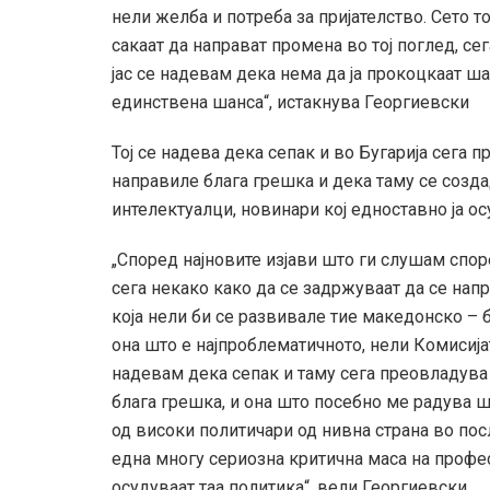
нели желба и потреба за пријателство. Сето т
сакаат да направат промена во тој поглед, се
јас се надевам дека нема да ја прокоцкаат ша
единствена шанса“, истакнува Георгиевски
Тој се надева дека сепак и во Бугарија сега
направиле блага грешка и дека таму се созд
интелектуалци, новинари кој едноставно ја ос
„Според најновите изјави што ги слушам спо
сега некако како да се задржуваат да се напр
која нели би се развивале тие македонско – 
она што е најпроблематичното, нели Комисија
надевам дека сепак и таму сега преовладува
блага грешка, и она што посебно ме радува шт
од високи политичари од нивна страна во пос
една многу сериозна критична маса на профес
осудуваат таа политика“, вели Георгиевски.