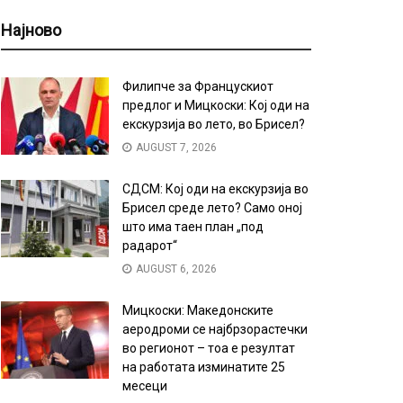
Најново
Филипче за Францускиот
предлог и Мицкоски: Кој оди на
екскурзија во лето, во Брисел?
AUGUST 7, 2026
СДСМ: Кој оди на екскурзија во
Брисел среде лето? Само оној
што има таен план „под
радарот“
AUGUST 6, 2026
Мицкоски: Македонските
аеродроми се најбрзорастечки
во регионот – тоа е резултат
на работата изминатите 25
месеци