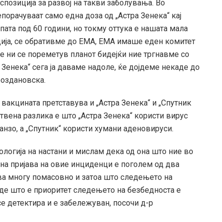
спозиција за развој на такви заболувања. Во
порачуваат само една доза од „Астра Зенека“ кај
упата под 60 години, но токму оттука е нашата мала
ција, се обративме до ЕМА, ЕМА имаше еден комитет
е ни се пореметув планот бидејќи ние тргнавме со
а Зенека“ сега ја даваме надоле, ќе дојдеме некаде до
роздановска.
 вакцината претставува и „Астра Зенека“ и „Спутник
ствена разлика е што „Астра Зенека“ користи вирус
нзо, а „Спутник“ користи хумани аденовируси.
тологија на настани и мислам дека од она што ние во
 на пријава на овие инциденци е поголем од два
ава многу помасовно и затоа што следењето на
аде што е приоритет следењето на безбедноста е
се детектира и е забележуван, посочи д-р