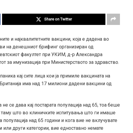
Share on Twitter
ните и најквалитетните вакцини, која е дадена во
зјави на денешниот брифинг организиран од
евтскиот факултет при УКИМ, д-р Александра
тот за имунизација при Министерството за здравство.
паника кај сите лица кои ја примиле вакцината на
 Британија има над 17 милиони дадени вакцини од
 не се дава кај постарата популација над 65, тоа беше
од таму што во клиничките испитувања што ги имаше
а популација над 65 години и кога вие не вклучувате
 или други категории, вие едноставно немате