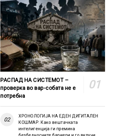
РАСПАД НА СИСТЕМОТ –
проверка во вар-собата не е
потребна
ХРОНОЛОГИЈА НА ЕДЕН ДИГИТАЛЕН
КОШМАР: Како вештачката
интелигенција ги премина
безбедносните бариери и го вклучи