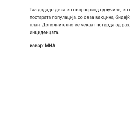
Таа додаде дека во овој период одлучиле, во 
постарата популација, со оваа вакцина, бидеј
план. Дополнително ќе чекаат потврда од раз
инциденцата.
извор: МИА