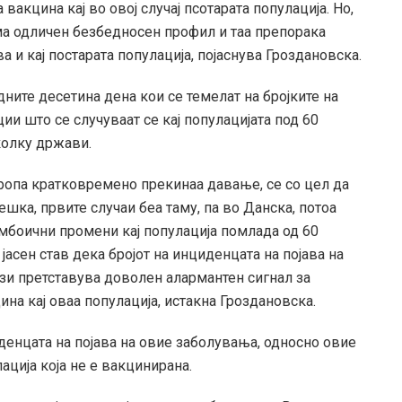
вакцина кај во овој случај псотарата популација. Но,
има одличен безбедносен профил и таа препорака
а и кај постарата популација, појаснува Гроздановска.
ните десетина дена кои се темелат на бројките на
и што се случуваат се кај популацијата под 60
колку држави.
Европа кратковремено прекинаа давање, се со цел да
ешка, првите случаи беа таму, па во Данска, потоа
ромбоични промени кај популација помлада од 60
јасен став дека бројот на инциденцата на појава на
ози претставува доволен алармантен сигнал за
а кај оваа популација, истакна Гроздановска.
циденцата на појава на овие заболувања, односно овие
ација која не е вакцинирана.