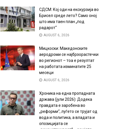
СДСМ: Кој оди на екскурзија во
Брисел среде лето? Само оној
што има таен план „под
радарот“
AUGUST 6, 2026
Мицкоски: Македонските
аеродроми се најбрзорастечки
во регионот – тоа е резултат
на работата изминатите 25
месеци
AUGUST 6, 2026
Хроника на една пропадната
држава (јули 2026): Додека
правдата е заробена во
„реформи“, луѓето се трујат од
вода и политика, а владата и
опозицијата се