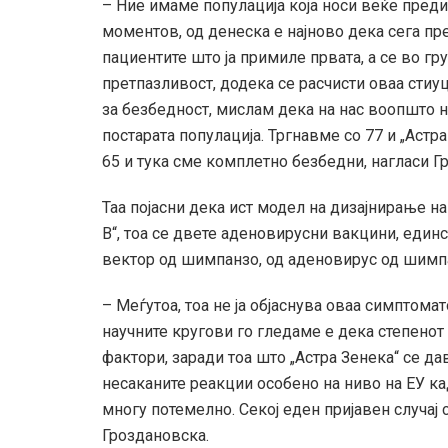
– Ние имаме популација која носи веќе преди
моментов, од денеска е најново дека сега пре
пациентите што ја примиле првата, а се во гр
претпазливост, додека се расчисти оваа стиу
за безбедност, мислам дека на нас воопшто н
постарата популација. Тргнавме со 77 и „Астр
65 и тука сме комплетно безбедни, нагласи Г
Таа појасни дека ист модел на дизајнирање на
В“, тоа се двете аденовирусни вакцини, един
вектор од шимпанзо, од аденовирус од шимпа
– Меѓутоа, тоа не ја објаснува оваа симптома
научните кругови го гледаме е дека степенот
фактори, заради тоа што „Астра Зенека“ се д
несаканите реакции особено на ниво на ЕУ к
многу потемелно. Секој еден пријавен случај 
Гроздановска.