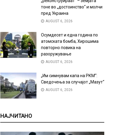
„реконструираат“ – земјата
тоне во „достоинство“ и молчи
пред Украина
AUGUST 6, 2026
Осумдесет и една година по
атомската бомба, Хирошима
повторно повика на
разоружување
AUGUST 6, 2026
„Им симнувам капа на РКМ“:
Сведочења за случајот „Мазут“
AUGUST 6, 2026
НАЈЧИТАНО