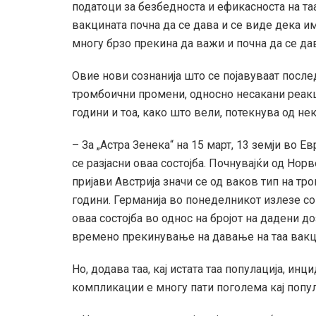
податоци за безбедноста и ефикасноста на таа 
вакцината почна да се дава и се виде дека 
многу брзо прекина да важи и почна да се дав
Овие нови сознанија што се појавуваат послед
тромбоични промени, односно несакани реакци
години и тоа, како што вели, потекнува од не
– За „Астра Зенека“ на 15 март, 13 земји во 
се разјасни оваа состојба. Почнувајќи од Норв
пријави Австрија значи се од ваков тип на т
години. Германија во понеделникот излезе со 
оваа состојба во однос на бројот на дадени д
времено прекинување на давање на таа вакцин
Но, додава таа, кај истата таа популација, ин
компликации е многу пати поголема кај попул