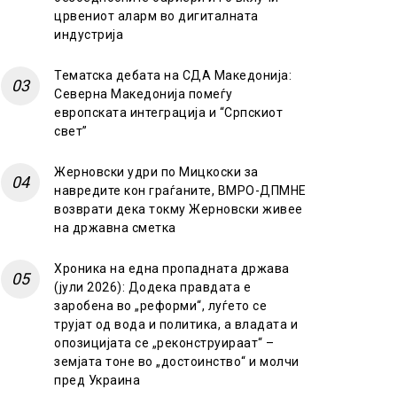
црвениот аларм во дигиталната
индустрија
Тематска дебата на СДА Македонија:
Северна Македонија помеѓу
европската интеграција и “Српскиот
свет”
Жерновски удри по Мицкоски за
навредите кон граѓаните, ВМРО-ДПМНЕ
возврати дека токму Жерновски живее
на државна сметка
Хроника на една пропадната држава
(јули 2026): Додека правдата е
заробена во „реформи“, луѓето се
трујат од вода и политика, а владата и
опозицијата се „реконструираат“ –
земјата тоне во „достоинство“ и молчи
пред Украина