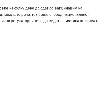
овие неколку дена да одат со вакцинација на
ќи, како што рече, тоа беше според националниот
лични регулаторни тела да видат навистина колкава е