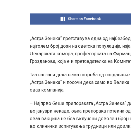
Share on Facebook
„Астра Зенека“ претставува една од најбезбед
најголем број дози на светска популација, и
Лекарската комора, професорката на Фармац
Грозданова, која е и претседателка на Комите
Таа нагласи дека нема потреба од создавање 
„Астра Зенека“ и посочи дека само во Велика
оваа компанија.
– Најпрво беше препораката „Астра Зенека“ да
во јануари некаде, оваа препорака потекна 
оваа вакцина не беа вклучени доволен број н
во клинички испитувања трудници или доилки