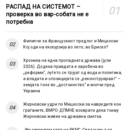
РАСПАД НА СИСТЕМОТ –
проверка во вар-собата не е
потребна
Филипче за Францускиот предлог и Мицкоски:
Кој оди на екскурзија во лето, во Брисел?
Хроника на една пропадната држава (јули
2026): Додека правдата е заробена во
„реформи“, луѓето се трујат од вода и политика,
а владата и опозицијата се „реконструираат“ –
земјата тоне во „достоинство“ и молчи пред
Украина
Жерновски удри по Мицкоски за навредите кон
граѓаните, ВМРО-ДПМНЕ возврати дека токму
Жерновски живее на државна сметка
„Им симнувам капа на РКМ“: Сведочења за