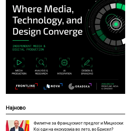
Најново
Филипче за Францускиот предлог и Мицкоски:
Кој оди на екскурзија во лето, во Брисел?