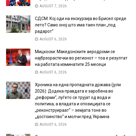
AUGUST 7, 2026
СДСМ: Кој оди на екскурзија во Брисел среде
лето? Само оној што има таен план „под
радарот“
AUGUST 6, 2026
Мицкоски: Македонските аеродроми се
најбрзорастечки во регионот – тоа е резултат
на работата изминатите 25 месеци
AUGUST 6, 2026
Хроника на една пропадната држава (јули
2026): Додека правдата е заробена во
„реформи“, луѓето се трујат од вода и
политика, а владата и опозицијата се
„реконструираат“ – земјата тоне во
„достоинство“ и молчи пред Украина
AUGUST 6, 2026