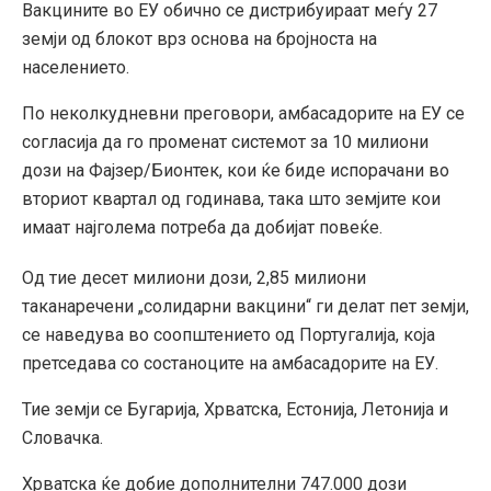
Вакцините во ЕУ обично се дистрибуираат меѓу 27
земји од блокот врз основа на бројноста на
населението.
По неколкудневни преговори, амбасадорите на ЕУ се
согласија да го променат системот за 10 милиони
дози на Фајзер/Бионтек, кои ќе биде испорачани во
вториот квартал од годинава, така што земјите кои
имаат најголема потреба да добијат повеќе.
Од тие десет милиони дози, 2,85 милиони
таканаречени „солидарни вакцини“ ги делат пет земји,
се наведува во соопштението од Португалија, која
претседава со состаноците на амбасадорите на ЕУ.
Тие земји се Бугарија, Хрватска, Естонија, Летонија и
Словачка.
Хрватска ќе добие дополнителни 747.000 дози