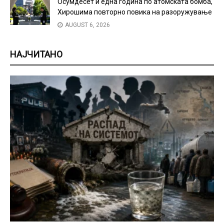
Осумдесет и една година по атомската бомба,
Хирошима повторно повика на разоружување
AUGUST 6, 2026
НАЈЧИТАНО