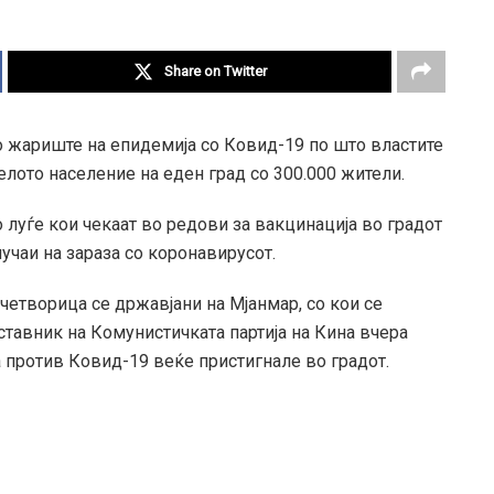
Share on Twitter
о жариште на епидемија со Ковид-19 по што властите
целото население на еден град со 300.000 жители.
луѓе кои чекаат во редови за вакцинација во градот
учаи на зараза со коронавирусот.
а четворица се државјани на Мјанмар, со кои се
ставник на Комунистичката партија на Кина вчера
а против Ковид-19 веќе пристигнале во градот.