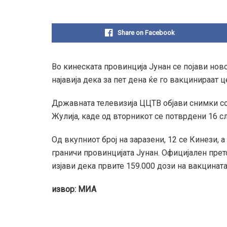
Share on Facebook
Во кинеската провинција Јунан се појави нов
најавија дека за пет дена ќе го вакцинираат 
Државната телевизија ЦЦТВ објави снимки со 
Жулија, каде од вторникот се потврдени 16 сл
Од вкупниот број на заразени, 12 се Кинези, 
граничи провинцијата Јунан. Официјален прет
изјави дека првите 159.000 дози на вакцинат
извор: МИА