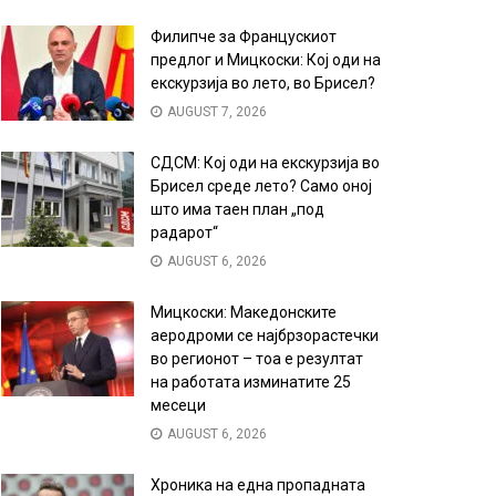
Филипче за Францускиот
предлог и Мицкоски: Кој оди на
екскурзија во лето, во Брисел?
AUGUST 7, 2026
СДСМ: Кој оди на екскурзија во
Брисел среде лето? Само оној
што има таен план „под
радарот“
AUGUST 6, 2026
Мицкоски: Македонските
аеродроми се најбрзорастечки
во регионот – тоа е резултат
на работата изминатите 25
месеци
AUGUST 6, 2026
Хроника на една пропадната