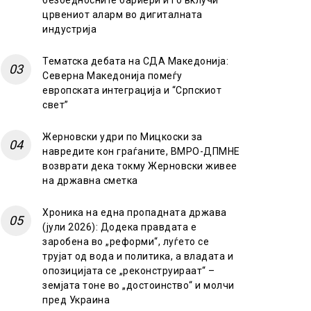
безбедносните бариери и го вклучи
црвениот аларм во дигиталната
индустрија
Тематска дебата на СДА Македонија:
Северна Македонија помеѓу
европската интеграција и “Српскиот
свет”
Жерновски удри по Мицкоски за
навредите кон граѓаните, ВМРО-ДПМНЕ
возврати дека токму Жерновски живее
на државна сметка
Хроника на една пропадната држава
(јули 2026): Додека правдата е
заробена во „реформи“, луѓето се
трујат од вода и политика, а владата и
опозицијата се „реконструираат“ –
земјата тоне во „достоинство“ и молчи
пред Украина