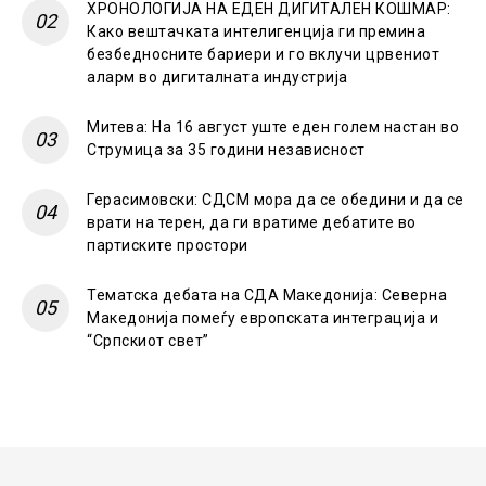
ХРОНОЛОГИЈА НА ЕДЕН ДИГИТАЛЕН КОШМАР:
Како вештачката интелигенција ги премина
безбедносните бариери и го вклучи црвениот
аларм во дигиталната индустрија
Митева: На 16 август уште еден голем настан во
Струмица за 35 години независност
Герасимовски: СДСМ мора да се обедини и да се
врати на терен, да ги вратиме дебатите во
партиските простори
Тематска дебата на СДА Македонија: Северна
Македонија помеѓу европската интеграција и
“Српскиот свет”