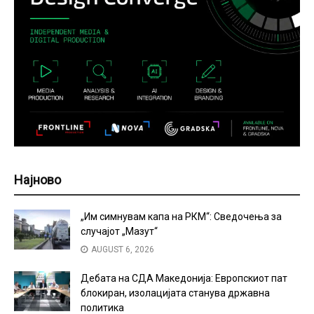
Најново
„Им симнувам капа на РКМ“: Сведочења за
случајот „Мазут“
AUGUST 6, 2026
Дебата на СДА Македонија: Европскиот пат
блокиран, изолацијата станува државна
политика