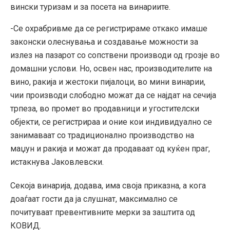
вински туризам и за посета на винариите.
-Се охрабривме да се регистрираме откако имаше
законски олеснувања и создавање можности за
излез на пазарот со сопствени производи од грозје во
домашни услови. Но, освен нас, производителите на
вино, ракија и жестоки пијалоци, во мини винарии,
чии производи слободно можат да се најдат на сечија
трпеза, во промет во продавници и угостителски
објекти, се регистрираа и оние кои индивидуално се
занимаваат со традиционално производство на
маџун и ракија и можат да продаваат од куќен праг,
истакнува Јаковлевски.
Секоја винарија, додава, има своја приказна, а кога
доаѓаат гости да ја слушнат, максимално се
почитуваат превентивните мерки за заштита од
КОВИД.