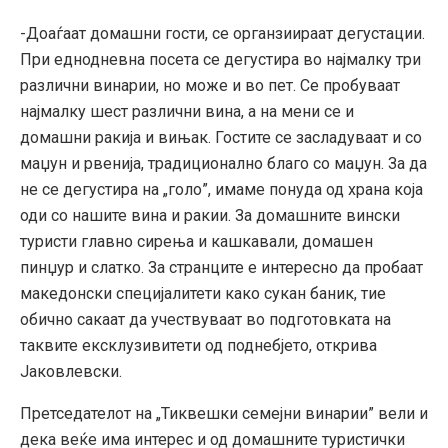
-Доаѓаат домашни гости, се органзиираат дегустации.
При еднодневна посета се дегустира во најмалку три
различни винарии, но може и во пет. Се пробуваат
најмалку шест различни вина, а на мени се и
домашни ракија и вињак. Гостите се засладуваат и со
маџун и рвенија, традиционално благо со маџун. За да
не се дегустира на „голо”, имаме понуда од храна која
оди со нашите вина и ракии. За домашните вински
туристи главно сирења и кашкавали, домашен
пинџур и слатко. За странците е интересно да пробаат
македонски специјалитети како сукан баник, тие
обично сакаат да учествуваат во подготовката на
таквите ексклузивитети од поднебјето, открива
Јаковлевски.
Претседателот на „Тиквешки семејни винарии” вели и
дека веќе има интерес и од домашните туристички