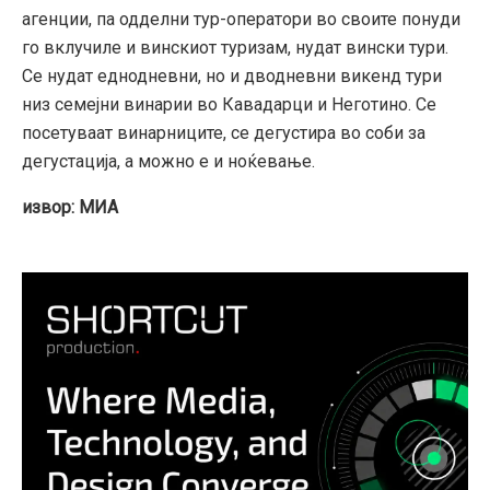
агенции, па одделни тур-оператори во своите понуди
го вклучиле и винскиот туризам, нудат вински тури.
Се нудат еднодневни, но и дводневни викенд тури
низ семејни винарии во Кавадарци и Неготино. Се
посетуваат винарниците, се дегустира во соби за
дегустација, а можно е и ноќевање.
извор: МИА