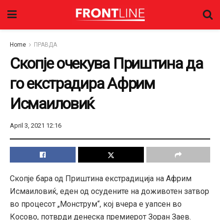
Home
ПРАВДА
Скопје очекува Приштина да
го екстрадира Африм
Исмаиловиќ
April 3, 2021 12:16
Скопје бара од Приштина екстрадиција на
Африм
Исмаиловиќ, еден од осудените на доживотен затвор
во процесот „Монструм“, кој вчера е уапсен во
Косово, потврди денеска премиерот Зоран Заев
.