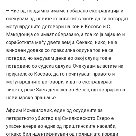
– Ние од поодамна имаме побарано екстрадиција и
очекувам од новите косовскит власти да ги потврдат
меѓунардоните договори на кои и Косово и С
Македонија се имаат обвразано, а тоа ќе ја зајакне и
соработката меѓу двете земји. Секако, никој не е
виновен додека со правсилна одлука тоа не се
потврди, но верувам дека во овој слулај тоа е
потврдено со судска одлука. Очекувам властите на
пријателско Косово, да го почитуваат правото и
меѓународните договори, и да го екстрадираат
лицето, рече Заев денеска во Велес, одговорајќи на
новинарско прашање.
Африм Исмаиловиќ, еден од осудените за
петкратното убиство кај Смилковското Езеро е
упасен вчера во една од приштинските населби,
откако бил идентификуван од полицијата поради