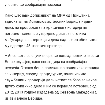
учество во сообраќајна несреќа.
Како што јави дописникот на МИА од Приштина,
адвокатот на Исмаиловиќ, Бесник Бериша изјави
дека, по проверката на кривичната историја на
неговиот клиент, е утврдено дека за него има
меѓународна потерница и дека надлежен обвинител
му одредил 48-часовен притвор.
– Апсењето се случи вчера во попладневните часови.
Беше случајно, како последица на сообраќајна
несреќа. Откако беше повикан во полициска станица
за интервју, според процедурите, полициските
службеници проверија дали истиот се бара за некое
друго кривично дело и им се појавила потерница од
2012/2013 година издадена од Северна Македонија,
изјави вчера Бериша.