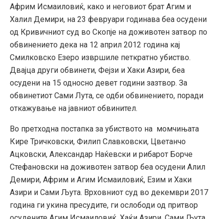
Африм Исмаиловиќ, како и неговиот брат Агим и
Халил Демири, на 23 февруари годинава беа осудени
од Кривичниот суд во Скопје на доживотен затвор по
обвинението дека на 12 април 2012 година кај
Смилковско Езеро извршиле петкратно убиство.
Двајца други обвинети, Фејзи и Хаки Азири, беа
осудени на 15 односно девет години зазтвор. За
обвинетиот Сами Лута, се одби обвинението, поради
откажување на јавниот обвинител.
Во претходна постапка за убиството на момчињата
Кире Тричковски, Филип Славковски, Цветанчо
Ацковски, Александар Наќевски и рибарот Борче
Стефановски на доживотен затвор беа осудени Алил
Демири, Африм и Агим Исмаиловиќ, Езим и Хаки
Азири и Сами Љута. Врховниот суд во декември 2017
година ги укина пресудите, ги ослободи од притвор
осудените Агим Исмаиловиќ, Хаќи Азири, Сами Љута