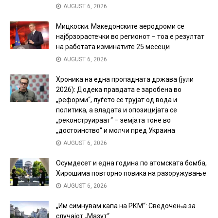
AUGUST 6, 2026
Мицкоски: Македонските аеродроми се
најбрзорастечки во регионот – тоа е резултат
на работата изминатите 25 месеци
AUGUST 6, 2026
Хроника на една пропадната држава (јули
2026): Додека правдата е заробена во
„реформи“, луѓето се трујат од вода и
политика, а владата и опозицијата се
„реконструираат“ – земјата тоне во
„достоинство“ и молчи пред Украина
AUGUST 6, 2026
Осумдесет и една година по атомската бомба,
Хирошима повторно повика на разоружување
AUGUST 6, 2026
„Им симнувам капа на РКМ“: Сведочења за
случајот „Мазут“