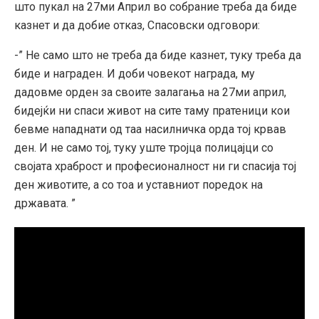
што пукал на 27ми Април во собрание треба да биде
казнет и да добие отказ, Спасовски одговори:
-” Не само што не треба да биде казнет, туку треба да
биде и награден. И доби човекот награда, му
дадовме орден за своите залагања на 27ми април,
бидејќи ни спаси живот на сите таму пратеници кои
бевме нападнати од таа насилничка орда тој крвав
ден. И не само тој, туку уште тројца полицајци со
својата храброст и професионалност ни ги спасија тој
ден животите, а со тоа и уставниот поредок на
државата. ”