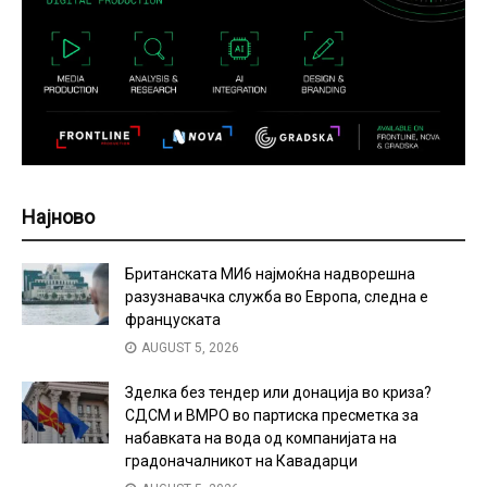
Најново
Британската МИ6 најмоќна надворешна
разузнавачка служба во Европа, следна е
француската
AUGUST 5, 2026
Зделка без тендер или донација во криза?
СДСМ и ВМРО во партиска пресметка за
набавката на вода од компанијата на
градоначалникот на Кавадарци