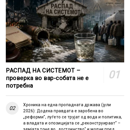
РАСПАД НА СИСТЕМОТ –
проверка во вар-собата не е
потребна
Хроника на една пропадната држава (јули
2026): Додека правдата е заробена во
„реформи“, луѓето се трујат од вода и политика,
а владата и опозицијата се „реконструираат“ –
земјата тоне во „достоинство“ и молчи пред