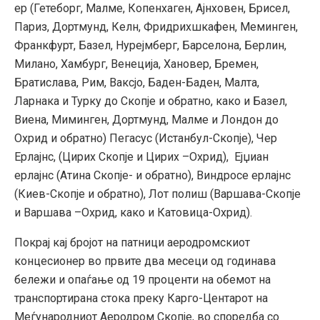
ер (Гетеборг, Малме, Копенхаген, Ајнховен, Брисел,
Париз, Дортмунд, Келн, Фридрихшкафен, Меминген,
Франкфурт, Базел, Нурејмберг, Барселона, Берлин,
Милано, Хамбург, Венеција, Хановер, Бремен,
Братислава, Рим, Ваксјо, Баден-Баден, Малта,
Ларнака и Турку до Скопје и обратно, како и Базел,
Виена, Миминген, Дортмунд, Малме и Лондон до
Охрид и обратно) Пегасус (Истанбул-Скопје), Чер
Ерлајнс, (Цирих Скопје и Цирих –Охрид), Ејџиан
ерлајнс (Атина Скопје- и обратно), Виндросе ерлајнс
(Киев-Скопје и обратно), Лот полиш (Варшава-Скопје
и Варшава –Охрид, како и Катовица-Охрид).
Покрај кај бројот на патници аеродромскиот
концесионер во првите два месеци од годинава
бележи и опаѓање од 19 проценти на обемот на
транспортирана стока преку Карго-Центарот на
Меѓународниот Аеродром Скопје, во споредба со