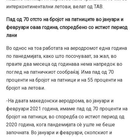
интерконтинентални летови, велат од ТАВ.
Пад од 70 отсто на бројот на патниците во јануари и
февруари оваа година, споредбено со истиот период
лани
Во однос на тоа работата на аеродромот една година
по панедмијата, како што посочуваат, за жал, во
првите два месеца од годинава нема напредок во
поглед на патничкиот сообраќај. Има пад од 70
проценти на бројот на патници и на 55 проценти на
бројот на летови.
-На двата македонски аеродрома, во јануари и
февруари 2021 година, имаме пад од 70 проценти на
бројот на патници, во споредба со истиот период од
2020 година, кога пандемијата сè уште не беше
започната. Во јануари и февруари, скопскиот и