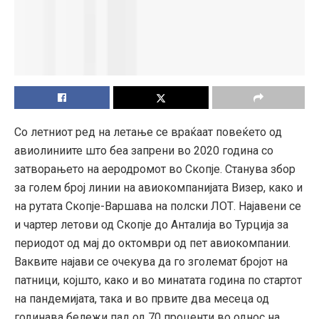
Со летниот ред на летање се враќаат повеќето од
авиолиниите што беа запрени во 2020 година со
затворањето на аеродромот во Скопје. Станува збор
за голем број линии на авиокомпанијата Визер, како и
на рутата Скопје-Варшава на полски ЛОТ. Најавени се
и чартер летови од Скопје до Анталија во Турција за
периодот од мај до октомври од пет авиокомпании.
Ваквите најави се очекува да го зголемат бројот на
патници, којшто, како и во минатата година по стартот
на пандемијата, така и во првите два месеца од
годинава бележи пад од 70 проценти во однос на