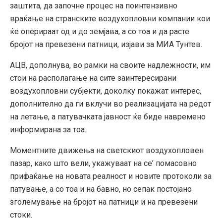
заштита, да започне процес на поинтензивно
враќање на странските воздухопловни компании кои
ќе оперираат од и до земјава, а со тоа и да расте
бројот на превезени патници, изјави за МИА Тунтев.
АЦВ, дополнува, во рамки на своите надлежности, им
стои на располагање на сите заинтересирани
воздухопловни субјекти, доколку покажат интерес,
дополнително да ги вклучи во реализацијата на редот
на летање, а патувачката јавност ќе биде навремено
информирана за тоа.
Моментните движења на светскиот воздухопловен
пазар, како што вели, укажуваат на се’ помасовно
прифаќање на новата реалност и новите протоколи за
патување, а со тоа и на бавно, но сепак постојано
зголемување на бројот на патници и на превезени
стоки.