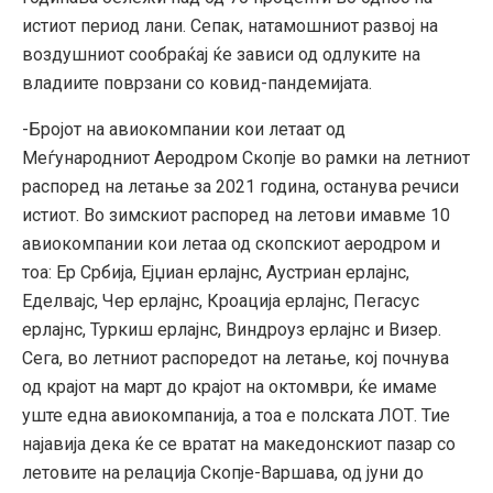
истиот период лани. Сепак, натамошниот развој на
воздушниот сообраќај ќе зависи од одлуките на
владиите поврзани со ковид-пандемијата.
-Бројот на авиокомпании кои летаат од
Меѓународниот Аеродром Скопје во рамки на летниот
распоред на летање за 2021 година, останува речиси
истиот. Во зимскиот распоред на летови имавме 10
авиокомпании кои летаа од скопскиот аеродром и
тоа: Ер Србија, Ејџиан ерлајнс, Аустриан ерлајнс,
Еделвајс, Чер ерлајнс, Кроација ерлајнс, Пегасус
ерлајнс, Туркиш ерлајнс, Виндроуз ерлајнс и Визер.
Сега, во летниот распоредот на летање, кој почнува
од крајот на март до крајот на октомври, ќе имаме
уште една авиокомпанија, а тоа е полската ЛОТ. Тие
најавија дека ќе се вратат на македонскиот пазар со
летовите на релација Скопје-Варшава, од јуни до