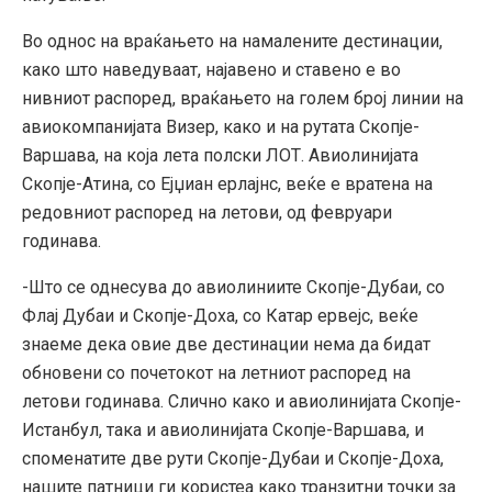
Во однос на враќањето на намалените дестинации,
како што наведуваат, најавено и ставено е во
нивниот распоред, враќањето на голем број линии на
авиокомпанијата Визер, како и на рутата Скопје-
Варшава, на која лета полски ЛОТ. Авиолинијата
Скопје-Атина, со Ејџиан ерлајнс, веќе е вратена на
редовниот распоред на летови, од февруари
годинава.
-Што се однесува до авиолиниите Скопје-Дубаи, со
Флај Дубаи и Скопје-Доха, со Катар ервејс, веќе
знаеме дека овие две дестинации нема да бидат
обновени со почетокот на летниот распоред на
летови годинава. Слично како и авиолинијата Скопје-
Истанбул, така и авиолинијата Скопје-Варшава, и
споменатите две рути Скопје-Дубаи и Скопје-Доха,
нашите патници ги користеа како транзитни точки за