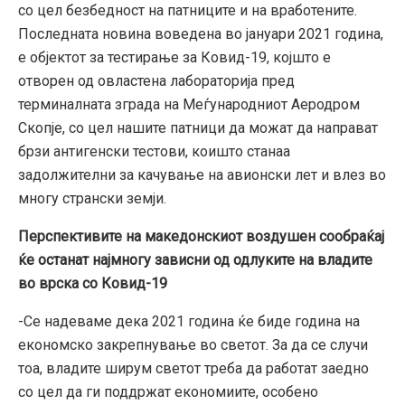
со цел безбедност на патниците и на вработените.
Последната новина воведена во јануари 2021 година,
е објектот за тестирање за Ковид-19, којшто е
отворен од овластена лабораторија пред
терминалната зграда на Меѓународниот Аеродром
Скопје, со цел нашите патници да можат да направат
брзи антигенски тестови, коишто станаа
задолжителни за качување на авионски лет и влез во
многу странски земји.
Перспективите на македонскиот воздушен сообраќај
ќе останат најмногу зависни од одлуките на владите
во врска со Ковид-19
-Се надеваме дека 2021 година ќе биде година на
економско закрепнување во светот. За да се случи
тоа, владите ширум светот треба да работат заедно
со цел да ги поддржат економиите, особено