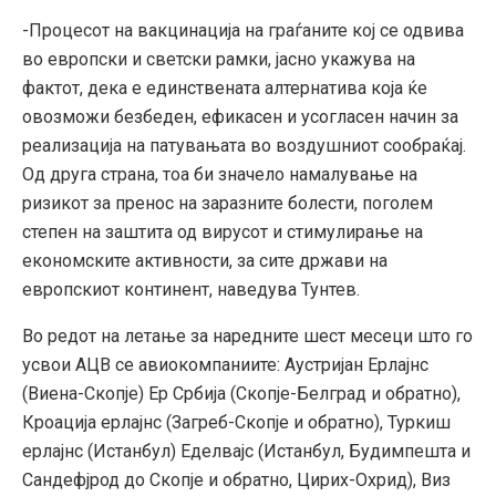
-Процесот на вакцинација на граѓаните кој се одвива
во европски и светски рамки, јасно укажува на
фактот, дека е единствената алтернатива која ќе
овозможи безбеден, ефикасен и усогласен начин за
реализација на патувањата во воздушниот сообраќај.
Од друга страна, тоа би значело намалување на
ризикот за пренос на заразните болести, поголем
степен на заштита од вирусот и стимулирање на
економските активности, за сите држави на
европскиот континент, наведува Тунтев.
Во редот на летање за наредните шест месеци што го
усвои АЦВ се авиокомпаниите: Аустријан Ерлајнс
(Виена-Скопје) Ер Србија (Скопје-Белград и обратно),
Кроација ерлајнс (Загреб-Скопје и обратно), Туркиш
ерлајнс (Истанбул) Еделвајс (Истанбул, Будимпешта и
Сандефјрод до Скопје и обратно, Цирих-Охрид), Виз