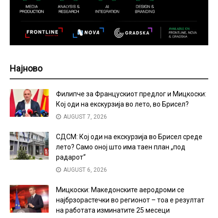
Најново
Филипче за Францускиот предлог и Мицкоски:
Кој оди на екскурзија во лето, во Брисел?
AUGUST 7, 2026
СДСМ: Кој оди на екскурзија во Брисел среде
лето? Само оној што има таен план „под
радарот“
AUGUST 6, 2026
Мицкоски: Македонските аеродроми се
најбрзорастечки во регионот – тоа е резултат
на работата изминатите 25 месеци