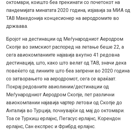
октомври, коишто беа прекинати со почетокот на
пандемијата минатата 2020 година, изјавија за МИА од
ТАВ Македонија концесионер на аеродромите во
држвава.
Бројот на дестинации од Меѓународниот Аеродром
Скопје во зимскиот распоред на летање беше 22, а
сега авиокомпаниите најавија вкупно 41 редовна
дестинација, што, како што велат од ТАВ, значи дека
повеќето од линиите што беа запрени во 2020 година
со затворањето на аеродромот, сега се враќаат.
Покрај редовните авиолинии/дестинации од
Меѓународниот Аеродром Скопје, пет различни
авиокомпании најавија чартер летови од Скопје до
Анталија во Турција, почнувајќи од мај до октомври.
Тоа се Туркиш ерлајнс, Пегасус ерлајнс, Корендон
ерлајнс, Сан експрес и Фрибрд ерлајнс.