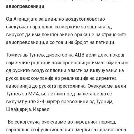
авиопревозници
Од Агенцијата за цивилно воздухопловство
очекуваат паралелно со мерките за заштита од
вирусот да има поинтензивно враќање на странските
авиопревозници, а со тоа и на бројот на патници.
Томислав Тунтев, директор на АЦВ вели дека покрај
најавените редовни авиопревозници, имаат најава и и
од руските воздухопловни власти за вклучување на
руска авиокомпанија во реализација на директна
авиолинија до руската престолнина. Очекуваме, вели
Тунтев за МИА, во летниот ред на летање да се
вклучат уште 3-4 чартер превозници од Турција,
Швајцарија, Израел.
-Во секој случај очекуваме во наредниот период,
паралелно со функционалните мерки за здравствена