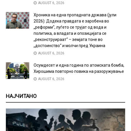
AUGUST 6, 2026
Хроника на една пропадната држава (јули
2026): Додека правдата е заробена во
„реформи“, луѓето се трујат од вода и
политика, а владата и опозицијата се
„реконструираат“ – земјата тоне во
„достоинство“ и молчи пред Украина
AUGUST 6, 2026
Осумдесет и една година по атомската бомба,
Хирошима повторно повика на разоружување
AUGUST 6, 2026
НАЈЧИТАНО