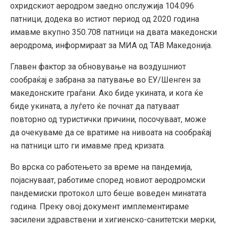
охридскиот аеродром заедно опслужија 104.096
патници, додека во истиот период од 2020 година
имавме вкупно 350.708 патници на двата македонски
аеродрома, информираат за МИА од ТАВ Македонија.
Главен фактор за обновување на воздушниот
сообраќај е забрана за патување во ЕУ/Шенген за
македонските граѓани. Ако биде укината, и кога ќе
биде укината, а луѓето ќе почнат да патуваат
повторно од туристички причини, посочуваат, може
да очекуваме да се вратиме на нивоата на сообраќај
на патници што ги имавме пред кризата.
Во врска со работењето за време на пандемија,
појаснуваат, работиме според новиот аеродромски
пандемиски протокол што беше воведен минатата
година. Преку овој документ имплементираме
засилени здравствени и хигиенско-санитетски мерки,