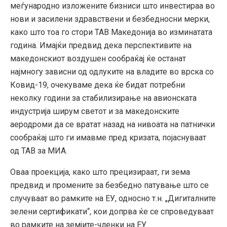
меѓународно изложените бизниси што инвестираа во
нови и засилени здравствени и безбедносни мерки,
како што тоа го стори ТАВ Македонија во изминатата
година. Имајќи предвид дека перспективите на
македонскиот воздушен сообраќај ќе останат
најмногу зависни од одлуките на владите во врска со
Ковид-19, очекуваме дека ќе бидат потребни
неколку години за стабилизирање на авионската
индустрија ширум светот и за македонските
аеродроми да се вратат назад на нивоата на патнички
сообраќај што ги имавме пред кризата, појаснуваат
од ТАВ за МИА.
Оваа проекција, како што прецизираат, ги зема
предвид и промените за безбедно патување што се
случуваат во рамките на ЕУ, односно т.н. „Дигиталните
зелени сертификати“, кои допрва ќе се спроведуваат
во рамките на земјите-членки на ЕУ.