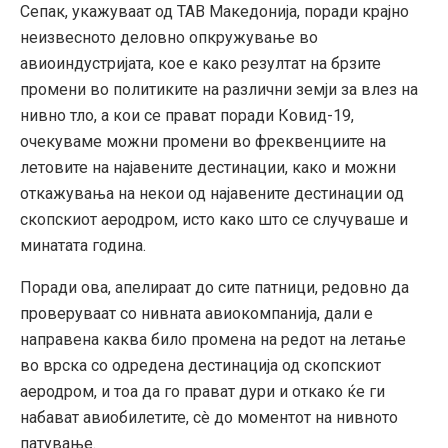
Сепак, укажуваат од ТАВ Македонија, поради крајно
неизвесното деловно опкружување во
авиоиндустријата, кое е како резултат на брзите
промени во политиките на различни земји за влез на
нивно тло, а кои се прават поради Ковид-19,
очекуваме можни промени во фреквенциите на
летовите на најавените дестинации, како и можни
откажувања на некои од најавените дестинации од
скопскиот аеродром, исто како што се случуваше и
минатата година.
Поради ова, апелираат до сите патници, редовно да
проверуваат со нивната авиокомпанија, дали е
направена каква било промена на редот на летање
во врска со одредена дестинација од скопскиот
аеродром, и тоа да го прават дури и откако ќе ги
набават авиобилетите, сè до моментот на нивното
патување.