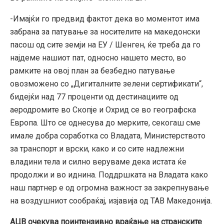
-Имајќи го предвид фактот дека во моментот има
забрана за патување за носителите на македонски
пасош од сите земји на ЕУ / Шенген, ќе треба да го
најдеме нашиот пат, односно нашето место, во
рамките на овој план за безбедно патување
овозможено со „Дигиталните зелени сертификати“,
бидејќи над 77 проценти од дестинациите од
аеродромите во Скопје и Охрид се во географска
Европа. Што се однесува до мерките, секогаш сме
имале добра соработка со Владата, Министерството
за транспорт и врски, како и со сите надлежни
владини тела и силно веруваме дека истата ќе
продолжи и во иднина. Поддршката на Владата како
наш партнер е од огромна важност за закрепнување
на воздушниот сообраќај, изјавија од ТАВ Македонија.
АЦВ очекува поинтензивно враќање на странските