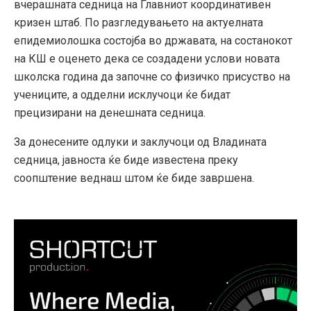
вчерашната седница на Главниот координативен
кризен штаб. По разгледувањето на актуелната
епидемиолошка состојба во државата, на состанокот
на КШ е оценето дека се создадени услови новата
школска година да започне со физичко присуство на
учениците, а одделни исклучоци ќе бидат
прецизирани на денешната седница.
За донесените одлуки и заклучоци од Владината
седница, јавноста ќе биде известена преку
соопштение веднаш штом ќе биде завршена.