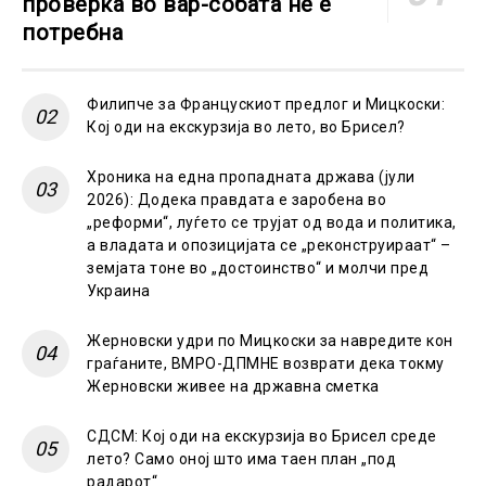
проверка во вар-собата не е
потребна
Филипче за Францускиот предлог и Мицкоски:
Кој оди на екскурзија во лето, во Брисел?
Хроника на една пропадната држава (јули
2026): Додека правдата е заробена во
„реформи“, луѓето се трујат од вода и политика,
а владата и опозицијата се „реконструираат“ –
земјата тоне во „достоинство“ и молчи пред
Украина
Жерновски удри по Мицкоски за навредите кон
граѓаните, ВМРО-ДПМНЕ возврати дека токму
Жерновски живее на државна сметка
СДСМ: Кој оди на екскурзија во Брисел среде
лето? Само оној што има таен план „под
радарот“