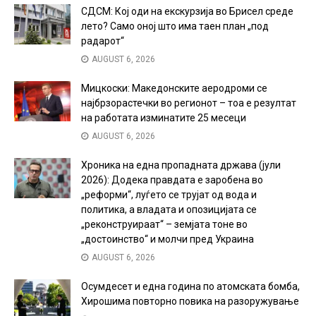
СДСМ: Кој оди на екскурзија во Брисел среде
лето? Само оној што има таен план „под
радарот“
AUGUST 6, 2026
Мицкоски: Македонските аеродроми се
најбрзорастечки во регионот – тоа е резултат
на работата изминатите 25 месеци
AUGUST 6, 2026
Хроника на една пропадната држава (јули
2026): Додека правдата е заробена во
„реформи“, луѓето се трујат од вода и
политика, а владата и опозицијата се
„реконструираат“ – земјата тоне во
„достоинство“ и молчи пред Украина
AUGUST 6, 2026
Осумдесет и една година по атомската бомба,
Хирошима повторно повика на разоружување