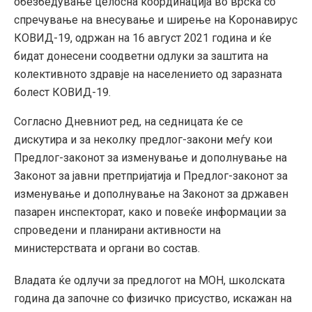
обезбедување целосна координација во врска со
спречување на внесување и ширење на Коронавирус
КОВИД-19, одржан на 16 август 2021 година и ќе
бидат донесени соодветни одлуки за заштита на
колективното здравје на населението од заразната
болест КОВИД-19.
Согласно Дневниот ред, на седницата ќе се
дискутира и за неколку предлог-закони меѓу кои
Предлог-законот за изменување и дополнување на
Законот за јавни претпријатија и Предлог-законот за
изменување и дополнување на Законот за државен
пазарен инспекторат, како и повеќе информации за
спроведени и планирани активности на
министерствата и органи во состав.
Владата ќе одлучи за предлогот на МОН, школската
година да започне со физичко присуство, искажан на