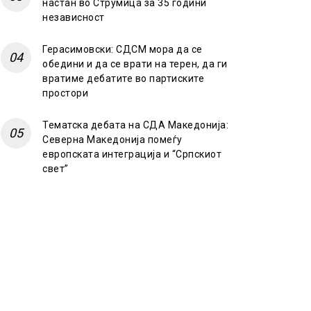
настан во Струмица за 35 години
независност
Герасимовски: СДСМ мора да се
обедини и да се врати на терен, да ги
вратиме дебатите во партиските
простори
Тематска дебата на СДА Македонија:
Северна Македонија помеѓу
европската интеграција и “Српскиот
свет”