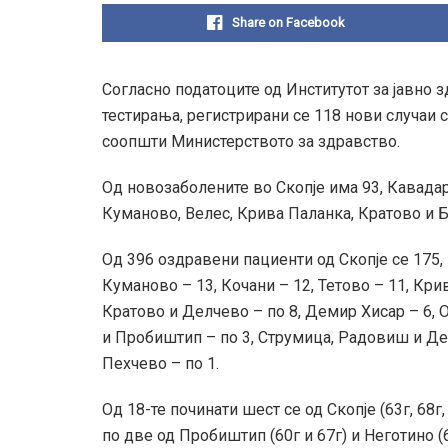
Share on Facebook
Согласно податоците од Институтот за јавно з
тестирања, регистрирани се 118 нови случаи 
соопшти Министерството за здравство.
Од новозаболените во Скопје има 93, Кавадарц
Куманово, Велес, Крива Паланка, Кратово и Б
Од 396 оздравени пациенти од Скопје се 175, 
Куманово – 13, Кочани – 12, Тетово – 11, Крив
Кратово и Делчево – по 8, Демир Хисар – 6, 
и Пробиштип – по 3, Струмица, Радовиш и Деми
Пехчево – по 1.
Од 18-те починати шест се од Скопје (63г, 68г, 7
по две од Пробиштип (60г и 67г) и Неготино (6