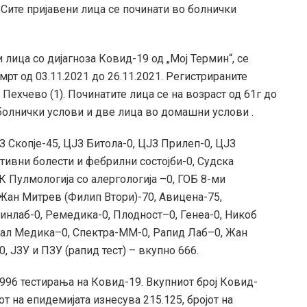
). Сите пријавени лица се починати во болнички
 лица со дијагноза Ковид-19 од „Мој Термин“, се
мрт од 03.11.2021 до 26.11.2021. Регистрираните
и Пехчево (1). Починатите лица се на возраст од 61г до
 болнички услови и две лица во домашни услови .
З Скопје-45, ЦЈЗ Битола-0, ЦЈЗ Прилеп-0, ЦЈЗ
тивни болести и фебрилни состојби-0, Судска
К Пулмологија со алергологија –0, ГОБ 8-ми
 Жан Митрев (Филип Втори)-70, Авицена-75,
Синлаб-0, Ремедика-0, Плодност–0, Генеа-0, Никоб
јал Медика–0, Спектра-ММ-0, Рапид Лаб–0, Жан
 ЈЗУ и ПЗУ (рапид тест) – вкупно 666.
.996 тестирања на Ковид-19. Вкупниот број Ковид-
т на епидемијата изнесува 215.125, бројот на