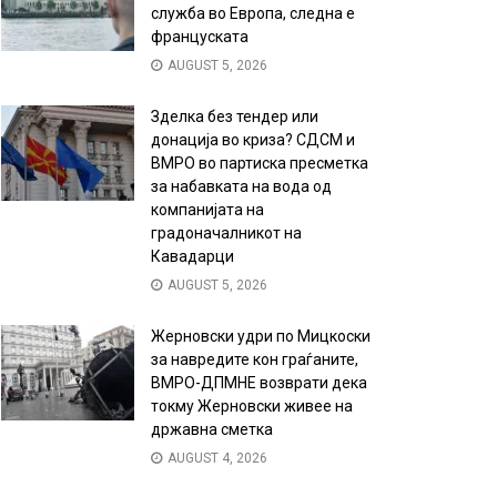
служба во Европа, следна е
француската
AUGUST 5, 2026
Зделка без тендер или
донација во криза? СДСМ и
ВМРО во партиска пресметка
за набавката на вода од
компанијата на
градоначалникот на
Кавадарци
AUGUST 5, 2026
Жерновски удри по Мицкоски
за навредите кон граѓаните,
ВМРО-ДПМНЕ возврати дека
токму Жерновски живее на
државна сметка
AUGUST 4, 2026