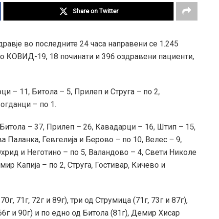
Share on Twitter
дравје во последните 24 часа направени се 1.245
со КОВИД-19, 18 починати и 396 оздравени пациенти,
и – 11, Битола – 5, Прилеп и Струга – по 2,
огданци – по 1.
Битола – 37, Прилеп – 26, Кавадарци – 16, Штип – 15,
а Паланка, Гевгелија и Берово – по 10, Велес – 9,
Охрид и Неготино – по 5, Валандово – 4, Свети Николе
р Капија – по 2, Струга, Гостивар, Кичево и
0г, 71г, 72г и 89г), три од Струмица (71г, 73г и 87г),
6г и 90г) и по едно од Битола (81г), Демир Хисар