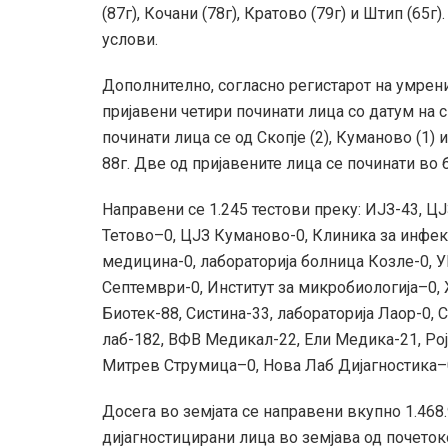
(87г), Кочани (78г), Кратово (79г) и Штип (65г
услови.
Дополнително, согласно регистарот на умрени
пријавени четири починати лица со датум на с
починати лица се од Скопје (2), Куманово (1) 
88г. Две од пријавените лица се починати во
Направени се 1.245 тестови преку: ИЈЗ-43, ЦЈ
Тетово–0, ЦЈЗ Куманово-0, Клиника за инфек
медицина-0, лабораторија болница Козле-0, У
Септември-0, Институт за микробиологија–0,
Биотек-88, Систина-33, лабораторија Лаор-0, 
лаб-182, ВФВ Медикал-22, Ели Медика-21, Ро
Митрев Струмица–0, Нова Лаб Дијагностика–0,
Досега во земјата се направени вкупно 1.468
дијагностицирани лица во земјава од почетоко