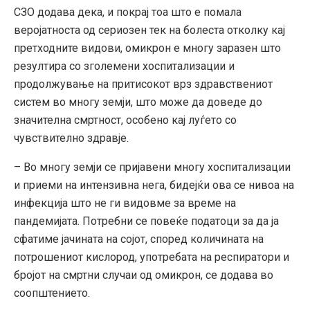
СЗО додава дека, и покрај тоа што е помала
веројатноста од сериозен тек на болеста отколку кај
претходните видови, омикрон е многу заразен што
резултира со зголемени хоспитализации и
продолжување на притисокот врз здравствениот
систем во многу земји, што може да доведе до
значителна смртност, особено кај луѓето со
чувствително здравје.
– Во многу земји се пријавени многу хоспитализации
и приеми на интензивна нега, бидејќи ова се нивоа на
инфекција што не ги видовме за време на
пандемијата. Потребни се повеќе податоци за да ја
сфатиме јачината на сојот, според количината на
потрошениот кислород, употребата на респиратори и
бројот на смртни случаи од омикрон, се додава во
соопштението.