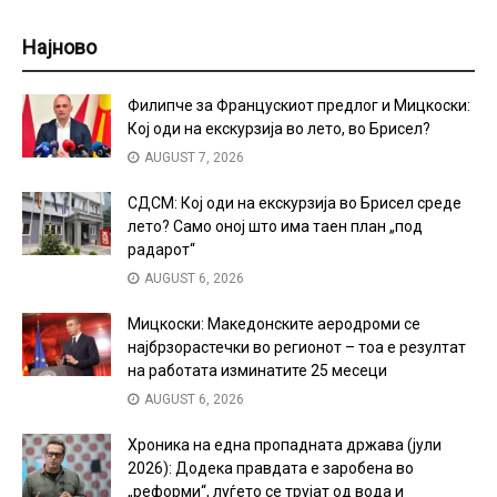
Најново
Филипче за Францускиот предлог и Мицкоски:
Кој оди на екскурзија во лето, во Брисел?
AUGUST 7, 2026
СДСМ: Кој оди на екскурзија во Брисел среде
лето? Само оној што има таен план „под
радарот“
AUGUST 6, 2026
Мицкоски: Македонските аеродроми се
најбрзорастечки во регионот – тоа е резултат
на работата изминатите 25 месеци
AUGUST 6, 2026
Хроника на една пропадната држава (јули
2026): Додека правдата е заробена во
„реформи“, луѓето се трујат од вода и