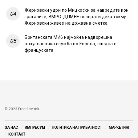
Жерновски удри по Мицкоски за навредите кон
граѓаните, ВМРО-ДПМНЕ возврати дека токму
Жерновски живее на државна сметка
Британската МИ6 најмоќна надворешна
разузнавачка служба во Европа, следна е
француската
© 2023 Frontline.mk
ЗА НАС
ИМПРЕСУМ
ПОЛИТИКА НА ПРИВАТНОСТ
МАРКЕТИНГ
КОНТАКТ