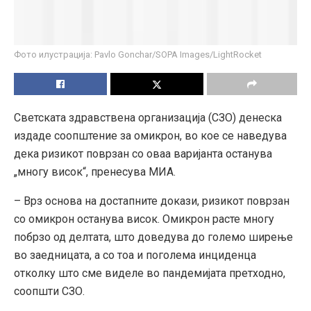
Фото илустрација: Pavlo Gonchar/SOPA Images/LightRocket
Светската здравствена организација (СЗО) денеска
издаде соопштение за омикрон, во кое се наведува
дека ризикот поврзан со оваа варијанта останува
„многу висок“, пренесува МИА.
– Врз основа на достапните докази, ризикот поврзан
со омикрон останува висок. Омикрон расте многу
побрзо од делтата, што доведува до големо ширење
во заедницата, а со тоа и поголема инциденца
отколку што сме виделе во пандемијата претходно,
соопшти СЗО.