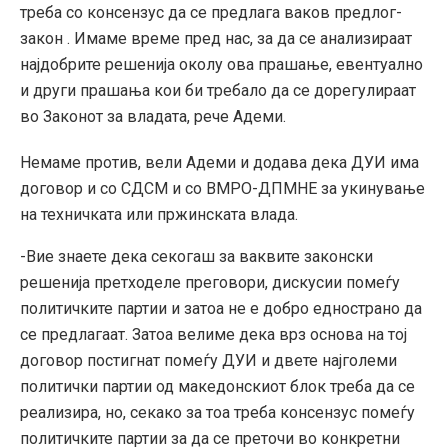
треба со консензус да се предлага ваков предлог-
закон . Имаме време пред нас, за да се анализираат
најдобрите решенија околу ова прашање, евентуално
и други прашања кои би требало да се дорегулираат
во Законот за владата, рече Адеми.
Немаме против, вели Адеми и додава дека ДУИ има
договор и со СДСМ и со ВМРО-ДПМНЕ за укинување
на техничката или пржинската влада.
-Вие знаете дека секогаш за ваквите законски
решенија претходеле преговори, дискусии помеѓу
политичките партии и затоа не е добро еднострано да
се предлагаат. Затоа велиме дека врз основа на тој
договор постигнат помеѓу ДУИ и двете најголеми
политички партии од македонскиот блок треба да се
реализира, но, секако за тоа треба консензус помеѓу
политичките партии за да се преточи во конкретни