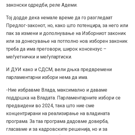
законски одредби, реле Адеми.
Тој додде дека немале време да го разгледаат
Предлог-законот, но, како што потенцира, за него или
пак за измени и дополнување на Изборниот законик
или за донесување на потполно нов изборен законик
треба да има преговори, широк консензус –
меѓуетнички и меѓупартиски.
И ДУИ како и СДСМ, вели дњка предвремени
парламентарни избори нема да има.
-Ние избравме Влада, максимално и даваме
поддршка на Владата. Парламентарните избори се
предвидени во 2024, така што ние сме
концентрирани на реализирање на владината
програма. За таа програма дадовме доверба,
гласавме и за кадровските решенија, но и за