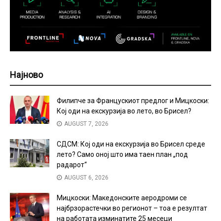
Најново
Филипче за Францускиот предлог и Мицкоски:
Кој оди на екскурзија во лето, во Брисел?
AUGUST 7, 2026
СДСМ: Кој оди на екскурзија во Брисел среде
лето? Само оној што има таен план „под
радарот“
AUGUST 6, 2026
Мицкоски: Македонските аеродроми се
најбрзорастечки во регионот – тоа е резултат
на работата изминатите 25 месеци