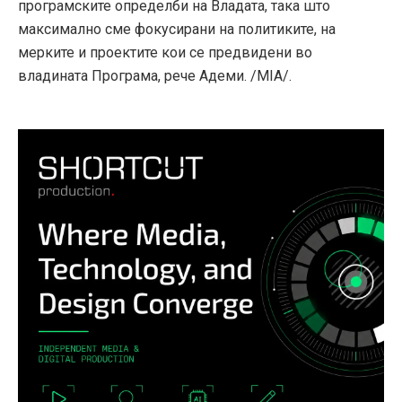
програмските определби на Владата, така што
максимално сме фокусирани на политиките, на
мерките и проектите кои се предвидени во
владината Програма, рече Адеми. /MIA/.