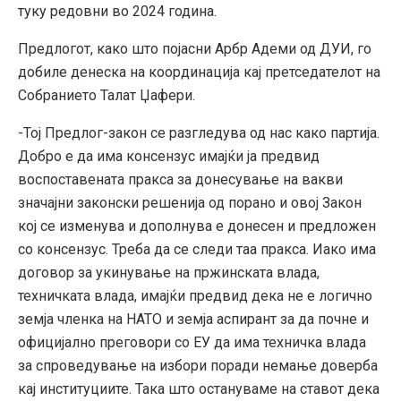
туку редовни во 2024 година.
Предлогот, како што појасни Арбр Адеми од ДУИ, го
добиле денеска на координација кај претседателот на
Собранието Талат Џафери.
-Тој Предлог-закон се разгледува од нас како партија.
Добро е да има консензус имајќи ја предвид
воспоставената пракса за донесување на вакви
значајни законски решенија од порано и овој Закон
кој се изменува и дополнува е донесен и предложен
со консензус. Треба да се следи таа пракса. Иако има
договор за укинување на пржинската влада,
техничката влада, имајќи предвид дека не е логично
земја членка на НАТО и земја аспирант за да почне и
официјално преговори со ЕУ да има техничка влада
за спроведување на избори поради немање доверба
кај институциите. Така што остануваме на ставот дека