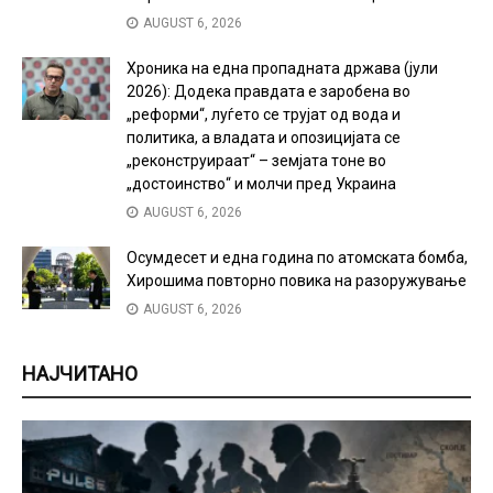
AUGUST 6, 2026
Хроника на една пропадната држава (јули
2026): Додека правдата е заробена во
„реформи“, луѓето се трујат од вода и
политика, а владата и опозицијата се
„реконструираат“ – земјата тоне во
„достоинство“ и молчи пред Украина
AUGUST 6, 2026
Осумдесет и една година по атомската бомба,
Хирошима повторно повика на разоружување
AUGUST 6, 2026
НАЈЧИТАНО