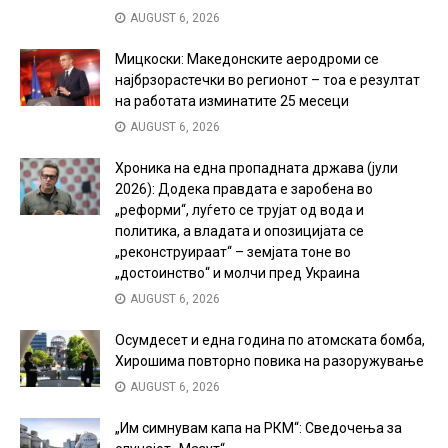
AUGUST 6, 2026
Мицкоски: Македонските аеродроми се
најбрзорастечки во регионот – тоа е резултат
на работата изминатите 25 месеци
AUGUST 6, 2026
Хроника на една пропадната држава (јули
2026): Додека правдата е заробена во
„реформи“, луѓето се трујат од вода и
политика, а владата и опозицијата се
„реконструираат“ – земјата тоне во
„достоинство“ и молчи пред Украина
AUGUST 6, 2026
Осумдесет и една година по атомската бомба,
Хирошима повторно повика на разоружување
AUGUST 6, 2026
„Им симнувам капа на РКМ“: Сведочења за