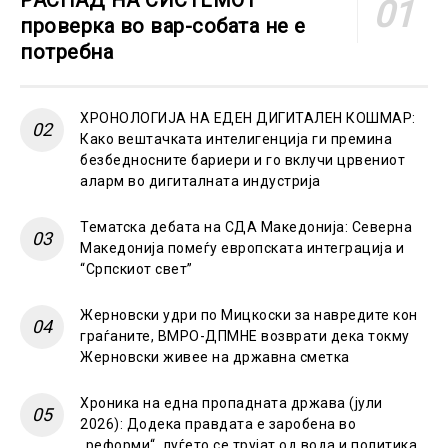
проверка во вар-собата не е
потребна
ХРОНОЛОГИЈА НА ЕДЕН ДИГИТАЛЕН КОШМАР:
Како вештачката интелигенција ги премина
безбедносните бариери и го вклучи црвениот
аларм во дигиталната индустрија
Тематска дебата на СДА Македонија: Северна
Македонија помеѓу европската интеграција и
“Српскиот свет”
Жерновски удри по Мицкоски за навредите кон
граѓаните, ВМРО-ДПМНЕ возврати дека токму
Жерновски живее на државна сметка
Хроника на една пропадната држава (јули
2026): Додека правдата е заробена во
„реформи“, луѓето се трујат од вода и политика,