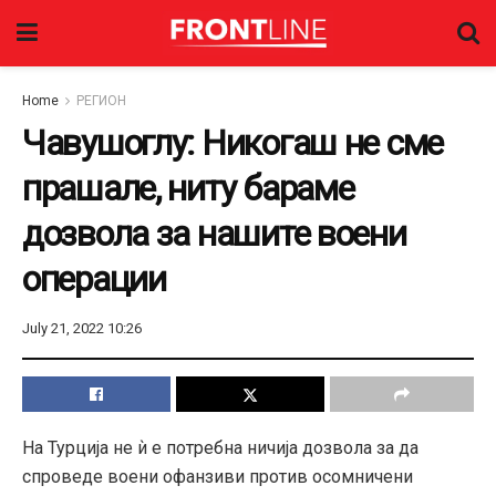
Home
РЕГИОН
Чавушоглу: Никогаш не сме
прашале, ниту бараме
дозвола за нашите воени
операции
July 21, 2022 10:26
На Турција не ѝ е потребна ничија дозвола за да
спроведе воени офанзиви против осомничени