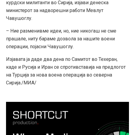
курдски милитанти во Сирија, изјави денеска
министерот за надворешни работи Мевлут
Чавушоглу.
– Ние разменивме идеи, но, ние никогаш не сме
прашале, ниту бараме дозвола за нашите воени
операции, појасни Чавушоглу.
Изјавата ја даде два дена по Самитот во Техеран,
каде и Русија и Иран се спротивставија на предлогот
на Турција за нова воена операција во северна
Сирија./МИА/