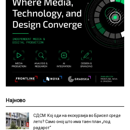
Најново
СДСМ: Кој оди на екскурзија во Брисел среде
лето? Само оној што има таен план „под
радарот“