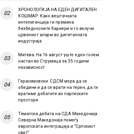
ХРОНОЛОГИЈА НА ЕДЕН ДИГИТАЛЕН
КОШМАР: Како вештачката
интелигенција ги премина
безбедносните бариери и го вклучи
црвениот аларм во дигиталната
индустрија
Митева: На 16 август уште еден голем
настан во Струмица за 35 години
независност
Герасимовски: СДСМ мора да се
обедини и да се врати на терен, да ги
вратиме дебатите во партиските
простори
Тематска дебата на СДА Македонија:
Северна Македонија помеѓу
европската интеграција и “Српскиот
свет”