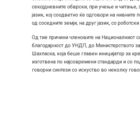
секојдневните обврски, при учење и читање, 
јазик, кој соодветно ќе одговори на нивните 
од соседните земји, на друг јазик, со роботс
Од тие причини членовите на Националниот со
благодарност до УНДП, до Министерството за 
Шахпаска, која беше главен иницијатор за кр
изготвена по најсовремени стандарди и со по
говорни синтези со искуство во неколку гово