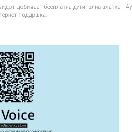
видот добиваат бесплатна дигитална алатка - Ау
нтернет поддршка.