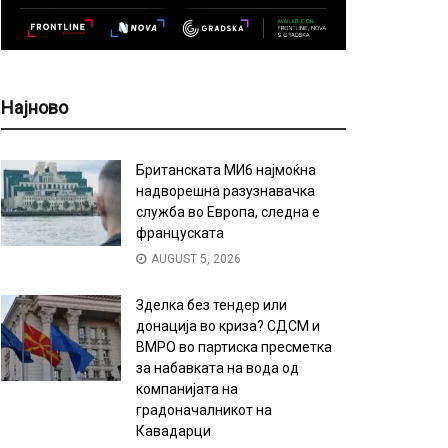
Најново
Британската МИ6 најмоќна
надворешна разузнавачка
служба во Европа, следна е
француската
AUGUST 5, 2026
Зделка без тендер или
донација во криза? СДСМ и
ВМРО во партиска пресметка
за набавката на вода од
компанијата на
градоначалникот на
Кавадарци