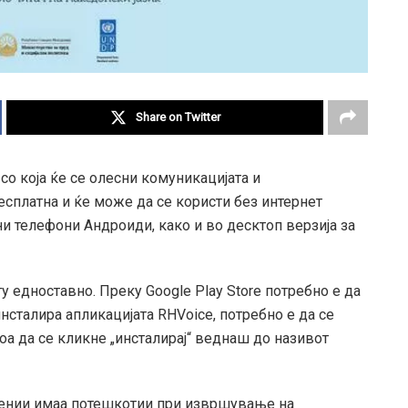
Share on Twitter
 со која ќе се олесни комуникацијата и
сплатна и ќе може да се користи без интернет
ни телефони Андроиди, како и во десктоп верзија за
у едноставно. Преку Google Play Store потребно е да
инсталира апликацијата RHVoice, потребно е да се
тоа да се кликне „инсталирај“ веднаш до називот
ецении имаа потешкотии при извршување на