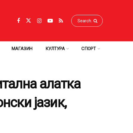
МАГАЗИН
КУЛТУРА
СПОРТ
итална алатка
нски јазик,