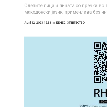
Слепите лица и лицата со пречки во 
македонски јазик, применлива без и
April 12, 2023 15:33
in
ДЕНЕС
,
ОПШТЕСТВО