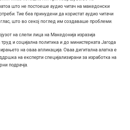
затоа што не постоеше аудио читач на македонски
потреби. Тие беа принудени да користат аудио читачи
ки глас, што во секој поглед им создаваше проблеми.
јузот на слепи лица на Македонија изразија
труд и социјална политика и до министерката Јагода
еирањето на оваа апликација. Оваа дигитална алатка е
ддршка на експерти специјализирани за изработка на
рни подрачја.