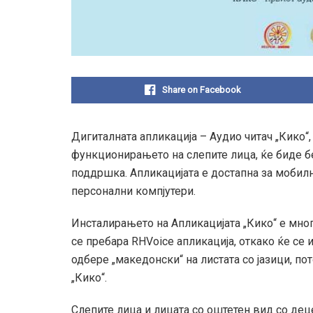
Share on Facebook
Дигиталната апликација – Аудио читач „Кико“,
функционирањето на слепите лица, ќе биде бе
поддршка. ​Апликацијата е достапна за мобил
персонални компјутери.
Инсталирањето на Апликацијата „Кико“ е мног
се пребара RHVoice апликација, откако ќе се 
одбере „македонски“ на листата со јазици, по
„Кико“.
Слепите лица и лицата со оштетен вид со д