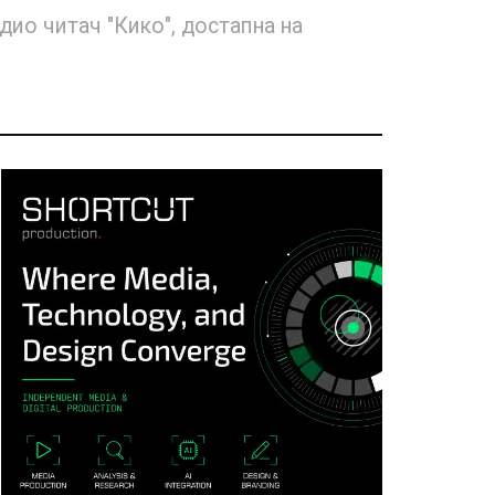
дио читач "Кико", достапна на