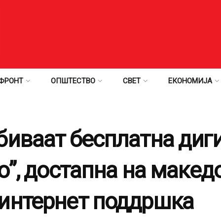
ФРОНТ
ОПШТЕСТВО
СВЕТ
ЕКОНОМИЈА
биваат бесплатна диг
о”, достапна на македо
интернет поддршка