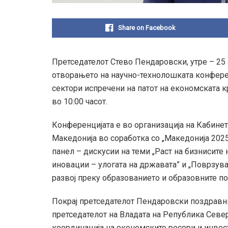
Share on Facebook
Претседателот Стево Пендаровски, утре – 25 а
отворањето на научно-технолошката конфере
сектори испречени на патот на економската к
во 10:00 часот.
Конференцијата е во организација на Кабине
Македонија во соработка со „Македонија 2025
панел – дискусии на теми „Раст на бизнисите
иновации – улогата на државата” и „Поврзув
развој преку образованието и образовните по
Покрај претседателот Пендаровски поздравн
претседателот на Владата на Република Сев
координација на економските ресори и инвест