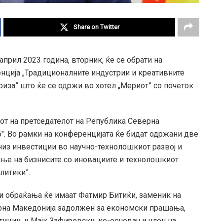
Share on Twitter
прил 2023 година, вторник, ќе се обрати на
нција „Традиционалните индустрии и креативните
риза” што ќе се одржи во хотел „Мериот” со почеток
тот на претседателот на Република Северна
″. Во рамки на конференцијата ќе бидат одржани две
 низ инвестиции во научно-технолошкиот развој и
ање на бизнисите со иновациите и технолошкиот
литики”.
и обраќања ќе имаат Фатмир Битиќи, заменик на
ерна Македонија задолжен за економски прашања,
иции, и Мајк Зафировски, ко-основач и член на