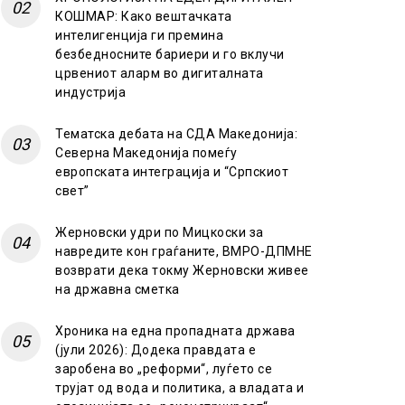
КОШМАР: Како вештачката
интелигенција ги премина
безбедносните бариери и го вклучи
црвениот аларм во дигиталната
индустрија
Тематска дебата на СДА Македонија:
Северна Македонија помеѓу
европската интеграција и “Српскиот
свет”
Жерновски удри по Мицкоски за
навредите кон граѓаните, ВМРО-ДПМНЕ
возврати дека токму Жерновски живее
на државна сметка
Хроника на една пропадната држава
(јули 2026): Додека правдата е
заробена во „реформи“, луѓето се
трујат од вода и политика, а владата и