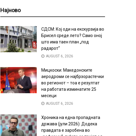
Најново
СДСМ: Кој оди на екскурзија во
Брисел среде лето? Само оној
што има таен план „под
радарот“
AUGUST 6, 2026
Мицкоски: Македонските
аеродроми се најбрзорастечки
во регионот – тоа е резултат
на работата изминатите 25
месеци
AUGUST 6, 2026
Хроника на една пропадната
држава (јули 2026): Додека
правдата е заробена во