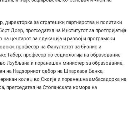
р, директорка за стратешки партнерства и политики
ерт Доер, претседател на Институтот за претпријатија
 на центарот за едукација и развој и програмски
вски, професор на Факултетот за бизнис и
ко Габер, професор по социологија на образование
 во Љубљана и поранешен министер за образование,
ен на Надзорниот одбор на Шпаркасе Банка,
ерикан колеџ во Скопје и поранешна амбасадорка на
, претседател на Стопанската комора на