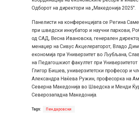
Одборот на директори на „Македонија 2025″.
Панелисти на конференцијата се Регина Саме
при шведски инкубатор и научни паркови, Роб
од САД, Весна Ивановска, генерален директор
менаџер на Сивус Акцелераторот, Владо Димо
економија при Универзитет во Љубљана, Слав
на Педагошкиот факултет при Универзитетот
Глигор Бишев, универзитетски професор и чл
Александра Наќева Ружин, професорка на Ам
Северна Македонија во Шведска и Менди Ќура
Северозападна Македонија.
Tags:
Пендаровски