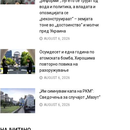
„реформи“, луѓето се трујат од
вода и политика, а владата и
опозицијата се
„реконструираат“ – земјата
тоне во „достоинство“ и молчи
пред Украина
AUGUST 6, 2026
Осумдесет и една година по
атомската бомба, Хирошима
повторно повика на
разоружување
AUGUST 6, 2026
„Им симнувам капа на РКМ“:
Сведочења за случајот „Мазут“
AUGUST 6, 2026
НАЈЧИТАНО