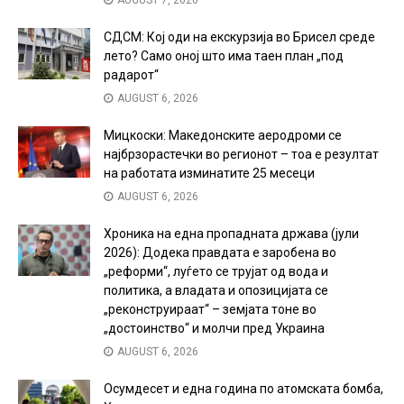
СДСМ: Кој оди на екскурзија во Брисел среде
лето? Само оној што има таен план „под
радарот“
AUGUST 6, 2026
Мицкоски: Македонските аеродроми се
најбрзорастечки во регионот – тоа е резултат
на работата изминатите 25 месеци
AUGUST 6, 2026
Хроника на една пропадната држава (јули
2026): Додека правдата е заробена во
„реформи“, луѓето се трујат од вода и
политика, а владата и опозицијата се
„реконструираат“ – земјата тоне во
„достоинство“ и молчи пред Украина
AUGUST 6, 2026
Осумдесет и една година по атомската бомба,