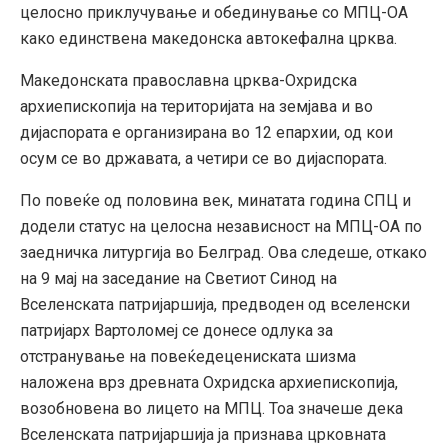
целосно приклучување и обединување со МПЦ-ОА
како единствена македонска автокефална црква.
Македонската православна црква-Охридска
архиепископија на територијата на земјава и во
дијаспората е организирана во 12 епархии, од кои
осум се во државата, а четири се во дијаспората.
По повеќе од половина век, минатата година СПЦ и
додели статус на целосна независност на МПЦ-ОА по
заедничка литургија во Белград. Ова следеше, откако
на 9 мај на заседание на Светиот Синод на
Вселенската патријаршија, предводен од вселенски
патријарх Вартоломеј се донесе одлука за
отстранување на повеќедецениската шизма
наложена врз древната Охридска архиепископија,
возобновена во лицето на МПЦ. Тоа значеше дека
Вселенската патријаршија ја признава црковната