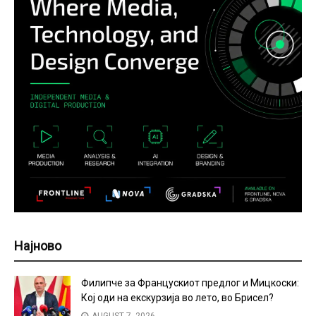
Најново
Филипче за Францускиот предлог и Мицкоски:
Кој оди на екскурзија во лето, во Брисел?
AUGUST 7, 2026