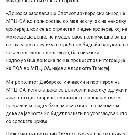
македонската и српската црква.
-Денеска заседаваше Светиот архиерејски синод на
МПЦ-ОА во полн состав, со мал исклучок на неколку
архиереји, кои се во странство и еден архиереј, кој не
можеше да дојде, но имаше свое полномошно за да
се гласа доколку има потреба, но бидејќи одлуките се
носеа воглавно едногласно, без никакви
издвојувања денеска почна процесот за интеграција
на ПОА во МПЦ-ОА, изјави владиката Тимотеј.
Митрополитот Дебарско-кичевски и портпарол на
МПЦ-ОА, истакна дека се донесени неколку одлуки и
како што одговори на новинарско прашање тие се
поврзани со поделбата на епархиите, но напомена
дека за јавноста ќе бидат познати по усогласувањето
со српската црква.
Целосната интеграција Тимотеј очекува да се случи за