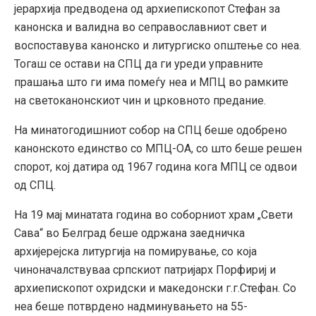
јерархија предводена од архиепископот Стефан за
канонска и валидна во сеправославниот свет и
воспоставува канонско и литургиско општење со неа.
Тогаш се остави на СПЦ да ги уреди управните
прашања што ги има помеѓу неа и МПЦ во рамките
на светоканонскиот чин и црковното предание.
На минатогодишниот собор на СПЦ беше одобрено
канонското единство со МПЦ-ОА, со што беше решен
спорот, кој датира од 1967 година кога МПЦ се одвои
од СПЦ.
На 19 мај минатата година во соборниот храм „Свети
Сава“ во Белград беше одржана заедничка
архијерејска литургија на помирување, со која
чиноначалствуваа српскиот патријарх Порфириј и
архиепископот охридски и македонски г.г.Стефан. Со
неа беше потврдено надминувањето на 55-