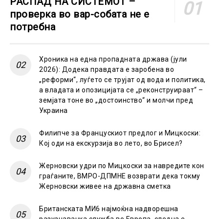
РАСПАД НА СИСТЕМОТ –
проверка во вар-собата не е
потребна
Хроника на една пропадната држава (јули
2026): Додека правдата е заробена во
„реформи“, луѓето се трујат од вода и политика,
а владата и опозицијата се „реконструираат“ –
земјата тоне во „достоинство“ и молчи пред
Украина
Филипче за Францускиот предлог и Мицкоски:
Кој оди на екскурзија во лето, во Брисел?
Жерновски удри по Мицкоски за навредите кон
граѓаните, ВМРО-ДПМНЕ возврати дека токму
Жерновски живее на државна сметка
Британската МИ6 најмоќна надворешна
разузнавачка служба во Европа, следна е