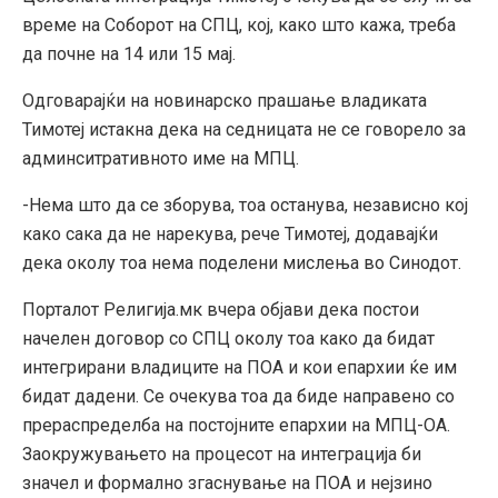
време на Соборот на СПЦ, кој, како што кажа, треба
да почне на 14 или 15 мај.
Одговарајќи на новинарско прашање владиката
Тимотеј истакна дека на седницата не се говорело за
админситративното име на МПЦ.
-Нема што да се зборува, тоа останува, независно кој
како сака да не нарекува, рече Тимотеј, додавајќи
дека околу тоа нема поделени мислења во Синодот.
Порталот Религија.мк вчера објави дека постои
начелен договор со СПЦ околу тоа како да бидат
интегрирани владиците на ПОА и кои епархии ќе им
бидат дадени. Се очекува тоа да биде направено со
прераспределба на постојните епархии на МПЦ-ОА.
Заокружувањето на процесот на интеграција би
значел и формално згаснување на ПОА и нејзино