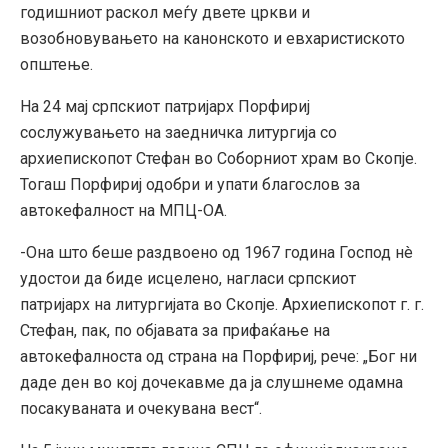
годишниот раскол меѓу двете цркви и
возобновувањето на канонското и евхаристиското
општење.
На 24 мај српскиот патријарх Порфириј
сослужувањето на заедничка литургија со
aрхиепископот Стефан во Соборниот храм во Скопје.
Тогаш Порфириј одобри и упати благослов за
автокефалност на МПЦ-ОА.
-Она што беше раздвоено од 1967 година Господ нè
удостои да биде исцелено, нагласи српскиот
патријарх на литургијата во Скопје. Архиепископот г. г.
Стефан, пак, по објавата за прифаќање на
автокефалноста од страна на Порфириј, рече: „Бог ни
даде ден во кој дочекавме да ја слушнеме одамна
посакуваната и очекувана вест“.