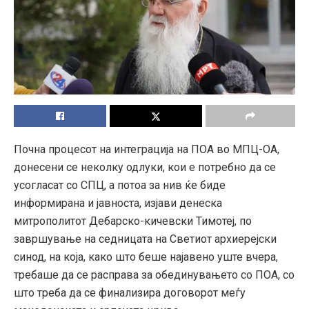
Почна процесот на интеграција на ПОА во МПЦ-ОА,
донесени се неколку одлуки, кои е потребно да се
усогласат со СПЦ, а потоа за нив ќе биде
информирана и јавноста, изјави денеска
митрополитот Дебарско-кичевски Тимотеј, по
завршување на седницата на Светиот архиерејски
синод, на која, како што беше најавено уште вчера,
требаше да се расправа за обединувањето со ПОА, со
што треба да се финализира договорот меѓу