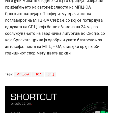
На 5 јуни минатата година СПЦ го официјализираше
прифаќањето на автокефалноста на МПЦ-ОА.
Српскиот патријарх Порфириј му врачи акт на
поглаварот на МПЦ-ОА Стефан, со кој се потврдува
одлуката на СПЦ, која беше објавена на 24 мај по
сослужувањето на заедничка литургија во Скопје, со
која Српската црква ја одобри и упати благослов за
автокефалноста на МПЦ – ОА, ставајќи крај на 55-
годишниот спор меѓу двете цркви.
Tags:
МПЦ-ОА
ПОА
СПЦ