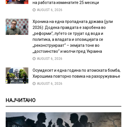
на работата изминатите 25 месеци
AUGUST 6, 2026
Хроника на една пропадната држава (јули
2026): Додека правдата е заробена во
„реформи“, луѓето се трујат од вода и
политика, а владата и опозицијата се
„реконструираат“ – земјата тоне во
„достоинство“ и молчи пред Украина
AUGUST 6, 2026
Осумдесет и една година по атомската бомба,
Хирошима повторно повика на разоружување
AUGUST 6, 2026
НАЈЧИТАНО