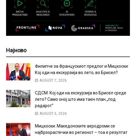
Најново
Филипче за Францускиот предлог и Мицкоски:
Кој оди на екскурзија во лето, во Брисел?
AUGUST 7, 2026
СДСМ: Кој оди на екскурзија во Брисел среде
лето? Само оној што има таен план „под
радарот“
AUGUST 6, 2026
Мицкоски: Македонските аеродроми се
најбрзорастечки во регионот – тоа е резултат