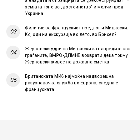
а владата и опозицијата се „реконструираат“ –
земјата тоне во „достоинство“ и молчи пред
Украина
Филипче за Францускиот предлог и Мицкоски:
Кој оди на екскурзија во лето, во Брисел?
Жерновски удри по Мицкоски за навредите кон
граѓаните, ВМРО-ДПМНЕ возврати дека токму
Жерновски живее на државна сметка
Британската МИ6 најмоќна надворешна
разузнавачка служба во Европа, следна е
француската