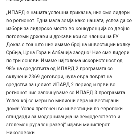
„ИПАРД е нашата успешна приказна, ние сме лидери
во регионот. Една мала земја како нашата, успеа да се
избори за лидерско место во конкуренција со двојно
поголеми држави и држави кои се членки на ЕУ.
Доказ е тоа што ние имаме број на инвестиции колку
Србија, Црна Гора и Албанија заедно! Ние сме лидери
по три основи. Имаме најголема искористеност од
98% на средствата од ИПАРД 2 програмата со
склучени 2369 договори, нула евра поврат на
средства за целиот ИПАРД 2 период и први во
регионот ние започнуваме со ИПАРД 3 програмата.
Успех кој се мери во милиони евра инвестирани
дома! Успех преточен во инвестиции по европски
стандарди за модернизација на земјоделството и
зголемен рурален развој” изјави министерот
Николовски.