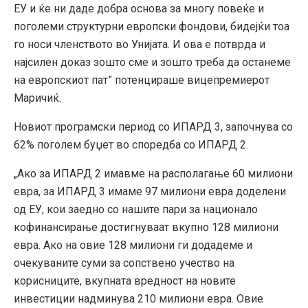
ЕУ и ќе ни даде добра основа за многу повеќе и
поголеми структурни европски фондови, бидејќи тоа
го носи членството во Унијата. И ова е потврда и
најсилен доказ зошто сме и зошто треба да останеме
на европскиот пат” потенцираше вицепремиерот
Маричиќ.
Новиот програмски период со ИПАРД 3, започнува со
62% поголем буџет во споредба со ИПАРД 2.
„Ако за ИПАРД 2 имавме на располагање 60 милиони
евра, за ИПАРД 3 имаме 97 милиони евра доделени
од ЕУ, кои заедно со нашите пари за национало
кофинансирање достигнуваат вкупно 128 милиони
евра. Ако на овие 128 милиони ги додадеме и
очекуваните суми за сопствено учество на
корисниците, вкупната вредност на новите
инвестиции надминува 210 милиони евра. Овие