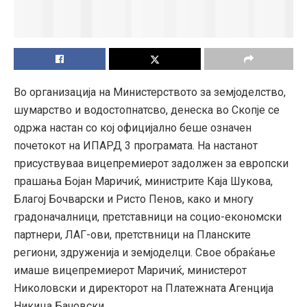
Во организација на Министерството за земјоделство,
шумарство и водостопнатсво, денеска во Скопје се
одржа настан со кој официјално беше означен
почетокот на ИПАРД 3 програмата. На настанот
присуствуваа вицепремиерот задолжен за европски
прашања Бојан Маричиќ, министрите Каја Шукова,
Благој Бочварски и Ристо Пенов, како и многу
градоначалници, претставници на социо-економски
партнери, ЛАГ-ови, претствници на Планските
региони, здруженија и земјоделци. Свое обраќање
имаше вицепремиерот Маричиќ, министерот
Николовски и директорот на Платежната Агенција
Никица Бачовски.