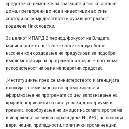
средства се наменети за граѓаните и тие ќе останат
дома, претворени во нови инвестиции во сите
сектори во земјоделството и руралниот развој”
подвлече Николовски.
За целиот ИПАРД 2 период, фокусот на Владата,
министерството и Платежната агенцијат беше
насочен кон создавање на предуслови за подобра
имплементација на програмата и крајно – поголема
искористеност на овие неповратни средства.
„Институциите, пред се министерството и агенцијата
вложија големи напори во промовирање и
афирмирање на програмата со цел запознавање на
крајните корисници со сите услови, критериуми и
правила, подобрување на имиџот на самата програма
и испраќање на силна порака дека ИПАРД не познава
вери, нации, припадности, политички проминенции.