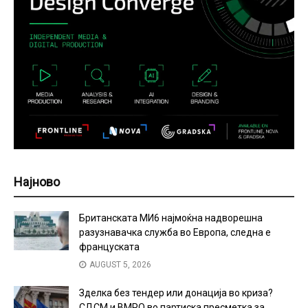
Најново
Британската МИ6 најмоќна надворешна
разузнавачка служба во Европа, следна е
француската
AUGUST 5, 2026
Зделка без тендер или донација во криза?
СДСМ и ВМРО во партиска пресметка за