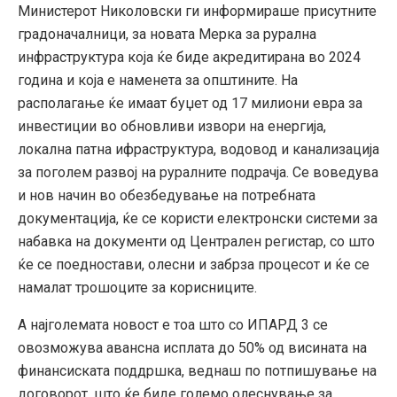
Министерот Николовски ги информираше присутните
градоначалници, за новата Мерка за рурална
инфраструктура која ќе биде акредитирана во 2024
година и која е наменета за општините. На
располагање ќе имаат буџет од 17 милиони евра за
инвестиции во обновливи извори на енергија,
локална патна ифраструктура, водовод и канализација
за поголем развој на руралните подрачја. Се воведува
и нов начин во обезбедување на потребната
документација, ќе се користи електронски системи за
набавка на документи од Централен регистар, со што
ќе се поедностави, олесни и забрза процесот и ќе се
намалат трошоците за корисниците.
А најголемата новост е тоа што со ИПАРД 3 се
овозможува авансна исплата до 50% од висината на
финансиската поддршка, веднаш по потпишување на
договорот, што ќе биде големо олеснување за