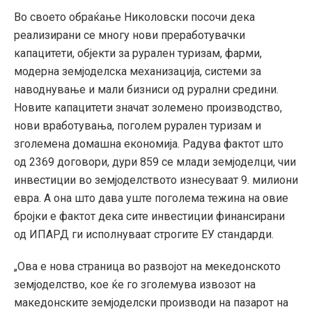
Во своето обраќање Николовски посочи дека
реализирани се многу нови преработувачки
капацитети, објекти за рурален туризам, фарми,
модерна земјоделска механизација, системи за
наводнување и мали бизниси од рурални средини.
Новите капацитети значат золемено производство,
нови вработувања, поголем рурален туризам и
зголемена домашна економија. Радува фактот што
од 2369 договори, дури 859 се млади земјоделци, чии
инвестиции во земјоделството изнесуваат 9. милиони
евра. А она што дава уште поголема тежина на овие
бројки е фактот дека сите инвестиции финансирани
од ИПАРД ги исполнуваат строгите ЕУ стандарди.
„Ова е нова страница во развојот на мекедонското
земјоделство, кое ќе го зголемува извозот на
македонските земјоделски производи на пазарот на