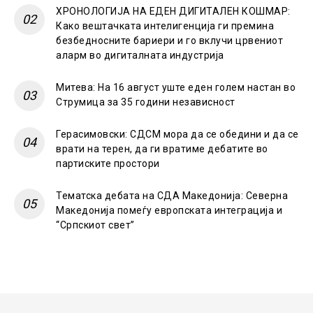
ХРОНОЛОГИЈА НА ЕДЕН ДИГИТАЛЕН КОШМАР:
Како вештачката интелигенција ги премина
безбедносните бариери и го вклучи црвениот
аларм во дигиталната индустрија
Митева: На 16 август уште еден голем настан во
Струмица за 35 години независност
Герасимовски: СДСМ мора да се обедини и да се
врати на терен, да ги вратиме дебатите во
партиските простори
Тематска дебата на СДА Македонија: Северна
Македонија помеѓу европската интеграција и
“Српскиот свет”