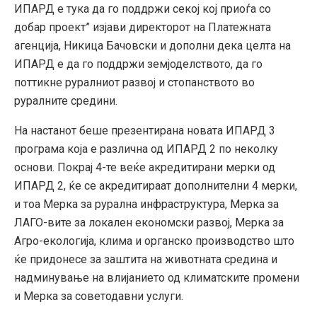
ИПАРД е тука да го поддржи секој кој приоѓа со
добар проект” изјави директорот на Платежната
агенција, Никица Бачовски и дополни дека целта на
ИПАРД е да го поддржи земјоделството, да го
поттикне руралниот развој и стопанството во
руралните средини.
На настанот беше презентирана новата ИПАРД 3
програма која е различна од ИПАРД 2 по неколку
основи. Покрај 4-те веќе акредитирани мерки од
ИПАРД 2, ќе се акредитираат дополнителни 4 мерки,
и тоа Мерка за рурална инфраструктура, Мерка за
ЛАГО-вите за локален економски развој, Мерка за
Агро-екологија, клима и органско производство што
ќе придонесе за заштита на животната средина и
надминување на влијанието од климатските промени
и Мерка за советодавни услуги.