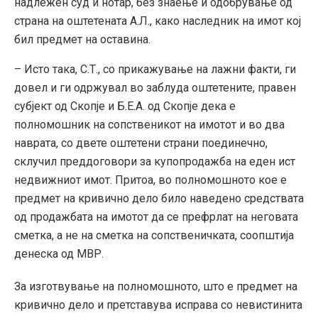
надлежен суд и нотар, без знаење и одобрување од
страна на оштетената А.Л., како наследник на имот кој
бил предмет на оставина.
– Исто така, С.Т., со прикажување на лажни факти, ги
довел и ги одржувал во заблуда оштетените, правен
субјект од Скопје и Б.Е.А. од Скопје дека е
полномошник на сопственикот на имотот и во два
наврата, со двете оштетени страни поединечно,
склучил преддоговори за купопродажба на еден ист
недвижниот имот. Притоа, во полномошното кое е
предмет на кривично дело било наведено средствата
од продажбата на имотот да се префрлат на неговата
сметка, а не на сметка на сопственичката, соопштија
денеска од МВР.
За изготвување на полномошното, што е предмет на
кривично дело и претставува исправа со невистинита