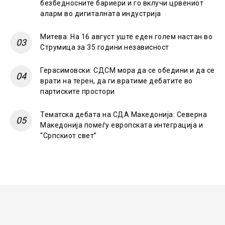
безбедносните бариери и го вклучи црвениот
аларм во дигиталната индустрија
Митева: На 16 август уште еден голем настан во
Струмица за 35 години независност
Герасимовски: СДСМ мора да се обедини и да се
врати на терен, да ги вратиме дебатите во
партиските простори
Тематска дебата на СДА Македонија: Северна
Македонија помеѓу европската интеграција и
“Српскиот свет”