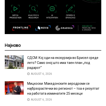
Најново
СДСМ: Кој оди на екскурзија во Брисел среде
лето? Само оној што има таен план „под
радарот“
AUGUST 6, 2026
Мицкоски: Македонските аеродроми се
најбрзорастечки во регионот – тоа е резултат
на работата изминатите 25 месеци
AUGUST 6, 2026