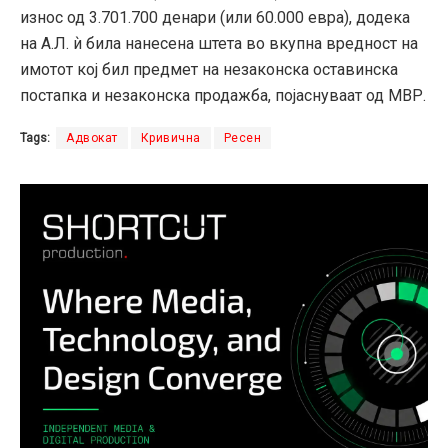
износ од 3.701.700 денари (или 60.000 евра), додека
на А.Л. ѝ била нанесена штета во вкупна вредност на
имотот кој бил предмет на незаконска оставинска
постапка и незаконска продажба, појаснуваат од МВР.
Tags:
Адвокат
Кривична
Ресен