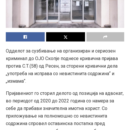
Одделот за сузбивање на организиран и сериозен
криминал до ОЈО Скопје поднесе кривична пријава
против С.Т.(58) од Ресен, за сторени кривични дела
„употреба на исправа со невистинита содржина“ и
„измама“.
Пријавениот го сторил делото од позиција на адвокат,
во периодот од 2020 до 2022 година со намера за
себе да прибави значителна имотна корист. Со
приложување на полномошно со невистинита
содржина спровел оставинска постапка пред