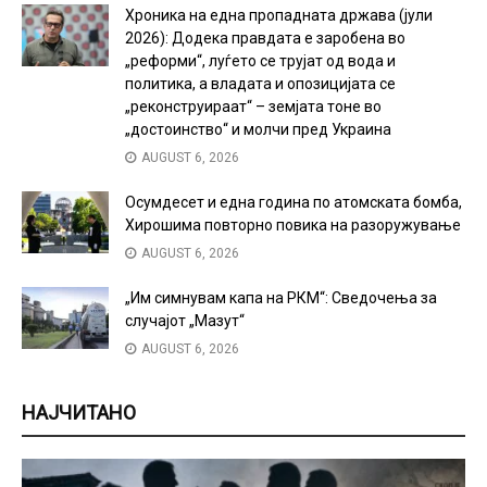
Хроника на една пропадната држава (јули
2026): Додека правдата е заробена во
„реформи“, луѓето се трујат од вода и
политика, а владата и опозицијата се
„реконструираат“ – земјата тоне во
„достоинство“ и молчи пред Украина
AUGUST 6, 2026
Осумдесет и една година по атомската бомба,
Хирошима повторно повика на разоружување
AUGUST 6, 2026
„Им симнувам капа на РКМ“: Сведочења за
случајот „Мазут“
AUGUST 6, 2026
НАЈЧИТАНО