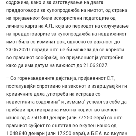
содржина, како и за изготвување на двата
преддоговори за купопродажба на имотот, од страна
на пријавениот биле искористени податоците од
личната карта на А.Л., која во периодот на склучување
на преддоговорите за купопродажба на недвижниот
имот била со изминат рок, односно со важност до
23.06.2020, поради што не би можела да се користи
во правниот сообраќај, но пријавениот ја употребил
како да има датум на важност до 21.06.2027.
– Со горенаведените дејствија, пријавениот С.Т.,
постапувајќи спротивно на законот и извршувајќи ги
кривичните дела „употреба на исправа со
невистинита содржина“ и „измама“ успеал за себе да
прибави противправна имотна корист во вкупен
износ од 4.750.540 денари (или 77.250 евра) со што
правниот субјект го оштетил во вкупен износ од
1.048.840 денари (или 17.250 евра), а Б.Е.А. во вкупен