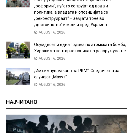
„реформи“, луѓето се трујат од вода и
политика, а владата и опозицијата се
„реконструираат“ – земјата тоне во
„достоинство“ и молчи пред Украина
AUGUST 6, 2026
Осумдесет и една година по атомската бомба,
Хирошима повторно повика на разоружување
AUGUST 6, 2026
„Им симнувам капа на РКМ“: Сведочења за
случајот „Мазут“
AUGUST 6, 2026
НАЈЧИТАНО