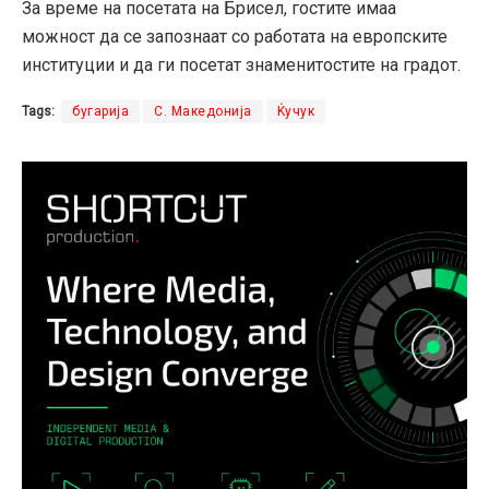
За време на посетата на Брисел, гостите имаа
можност да се запознаат со работата на европските
институции и да ги посетат знаменитостите на градот.
Tags:
бугарија
С. Македонија
Ќучук