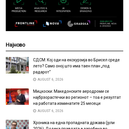
Најново
СДСМ: Кој оди на екскурзија во Брисел среде
лето? Само оној што има таен план „под
радарот“
AUGUST 6, 2026
Мицкоски: Македонските аеродроми се
најбрзорастечки во регионот – тоа е резултат
на работата изминатите 25 месеци
AUGUST 6, 2026
Хроника на една пропадната држава (јули
2026): Додека правдата е заробена во