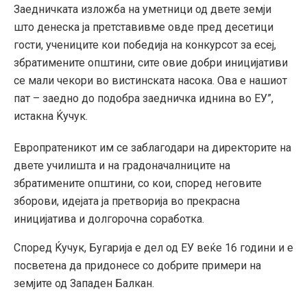
Заедничката изложба на уметници од двете земји
што денеска ја претставивме овде пред десетици
гости, учениците кои победија на конкурсот за есеј,
збратимените општини, сите овие добри иницијативи
се мали чекори во вистинската насока. Ова е нашиот
пат – заедно до подобра заедничка иднина во ЕУ”,
истакна Ќучук.
Европратеникот им се заблагодари на директорите на
двете училишта и на градоначалниците на
збратимените општини, со кои, според неговите
зборови, идејата ја претворија во прекрасна
иницијатива и долгорочна соработка.
Според Ќучук, Бугарија е дел од ЕУ веќе 16 години и е
посветена да придонесе со добрите примери на
земјите од Западен Балкан.