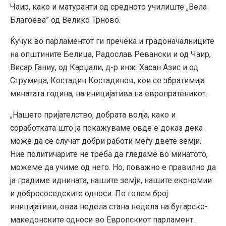
Чаир, како и матуранти од средното училиште „Вела
Благоева” од Велико Трново.
Ќучук во парламентот ги пречека и градоначалниците
на општините Белица, Радослав Ревански и од Чаир,
Висар Ганиу, од Карџали, д-р инж. Хасан Азис и од
Струмица, Костадин Костадинов, кои се збратимија
минатата година, на иницијатива на европратеникот.
„Нашето пријателство, добрата волја, како и
соработката што ја покажуваме овде е доказ дека
може да се случат добри работи меѓу двете земји.
Ние политичарите не треба да гледаме во минатото,
можеме да учиме од него. Но, поважно е правилно да
ја градиме иднината, нашите земји, нашите економии
и добрососедските односи. По голем број
иницијативи, оваа недела стана недела на бугарско-
македонските односи во Европскиот парламент.