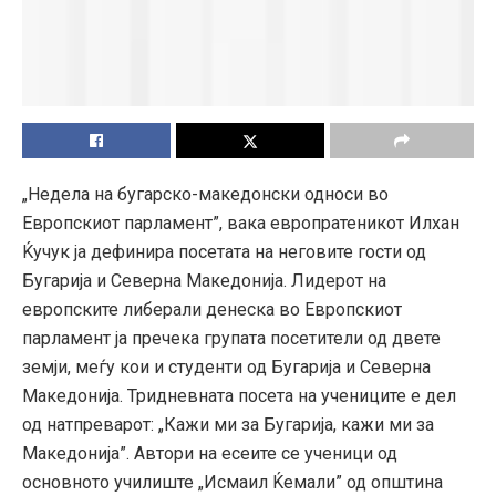
„Недела на бугарско-македонски односи во
Европскиот парламент”, вака европратеникот Илхан
Ќучук ја дефинира посетата на неговите гости од
Бугарија и Северна Македонија. Лидерот на
европските либерали денеска во Европскиот
парламент ја пречека групата посетители од двете
земји, меѓу кои и студенти од Бугарија и Северна
Македонија. Тридневната посета на учениците е дел
од натпреварот: „Кажи ми за Бугарија, кажи ми за
Македонија”. Автори на есеите се ученици од
основното училиште „Исмаил Ќемали” од општина