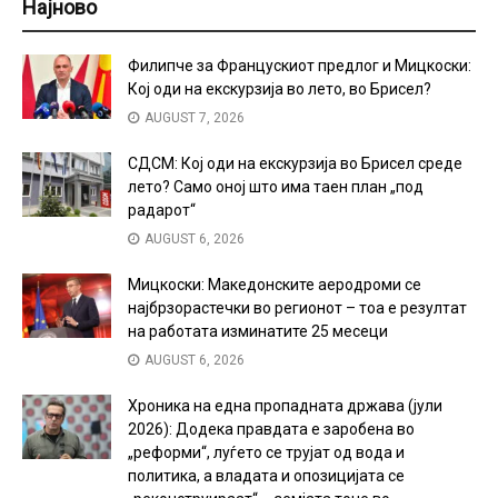
Најново
Филипче за Францускиот предлог и Мицкоски:
Кој оди на екскурзија во лето, во Брисел?
AUGUST 7, 2026
СДСМ: Кој оди на екскурзија во Брисел среде
лето? Само оној што има таен план „под
радарот“
AUGUST 6, 2026
Мицкоски: Македонските аеродроми се
најбрзорастечки во регионот – тоа е резултат
на работата изминатите 25 месеци
AUGUST 6, 2026
Хроника на една пропадната држава (јули
2026): Додека правдата е заробена во
„реформи“, луѓето се трујат од вода и
политика, а владата и опозицијата се