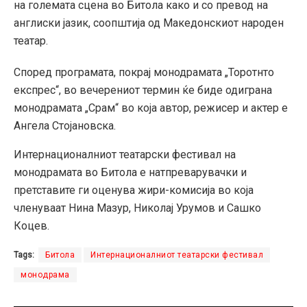
на големата сцена во Битола како и со превод на
англиски јазик, соопштија од Македонскиот народен
театар.
Според програмата, покрај монодрамата „Торотнто
експрес“, во вечерениот термин ќе биде одиграна
монодрамата „Срам“ во која автор, режисер и актер е
Ангела Стојановска.
Интернационалниот театарски фестивал на
монодрамата во Битола е натпреварувачки и
претставите ги оценува жири-комисија во која
членуваат Нина Мазур, Николај Урумов и Сашко
Коцев.
Tags:
Битола
Интернационалниот театарски фестивал
монодрама