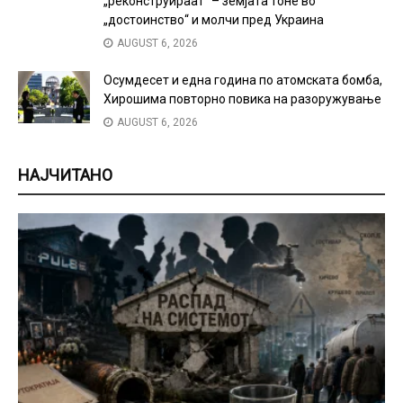
„реконструираат“ – земјата тоне во
„достоинство“ и молчи пред Украина
AUGUST 6, 2026
Осумдесет и една година по атомската бомба,
Хирошима повторно повика на разоружување
AUGUST 6, 2026
НАЈЧИТАНО