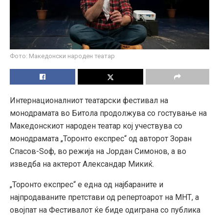
Фото: Македонски народен театар
Интернационалниот театарски фестивал на
монодрамата во Битола продолжува со гостување на
Македонскиот народен театар кој учествува со
монодрамата „Торонто експрес“ од авторот Зоран
Спасов-Ѕоф, во режија на Јордан Симонов, а во
изведба на актерот Александар Микиќ.
„Торонто експрес“ е една од најбараните и
најпродаваните претстави од репертоарот на МНТ, а
овојпат на Фестивалот ќе биде одиграна со публика