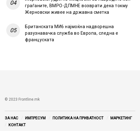
граѓаните, ВМРО-ДПМНЕ возврати дека токму
Жерновски живее на државна сметка
Британската МИ6 најмоќна надворешна
разузнавачка служба во Европа, следна е
француската
© 2023 Frontline.mk
ЗА НАС
ИМПРЕСУМ
ПОЛИТИКА НА ПРИВАТНОСТ
МАРКЕТИНГ
КОНТАКТ