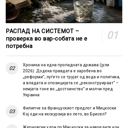
РАСПАД НА СИСТЕМОТ –
проверка во вар-собата не е
потребна
Хроника на една пропадната држава (јули
2026): Додека правдата е заробена во
„реформи“, луѓето се трујат од вода и политика,
а владата и опозицијата се „реконструираат“ –
земјата тоне во „достоинство“ и молчи пред
Украина
Филипче за Францускиот предлог и Мицкоски:
Кој оди на екскурзија во лето, во Брисел?
Жерновски удри по Мицкоски за навредите кон