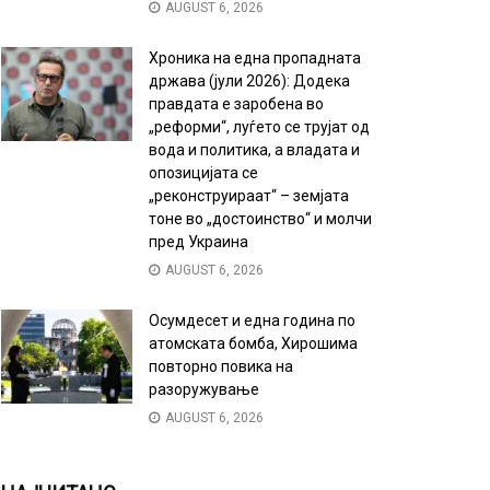
AUGUST 6, 2026
Хроника на една пропадната
држава (јули 2026): Додека
правдата е заробена во
„реформи“, луѓето се трујат од
вода и политика, а владата и
опозицијата се
„реконструираат“ – земјата
тоне во „достоинство“ и молчи
пред Украина
AUGUST 6, 2026
Осумдесет и една година по
атомската бомба, Хирошима
повторно повика на
разоружување
AUGUST 6, 2026