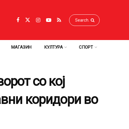
МАГАЗИН
КУЛТУРА
СПОРТ
орот со кој
авни коридори во