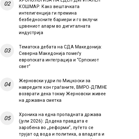
ХРОНОЛОГИЈА НА ЕДЕН ДИГИТАЛЕН
КОШМАР: Како вештачката
интелигенција ги премина
безбедносните бариери и го вклучи
црвениот аларм во дигиталната
индустрија
Тематска дебата на СДА Македонија:
Северна Македонија помеѓу
европската интеграција и “Српскиот
свет”
Жерновски удри по Мицкоски за
навредите кон граѓаните, ВМРО-ДПМНЕ
возврати дека токму Жерновски живее
на државна сметка
Хроника на една пропадната држава
(јули 2026): Додека правдата е
заробена во „реформи“, луѓето се
трујат од вода и политика, а владата и