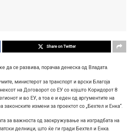
Share on Twitter
е да се развива, порачаа денеска од Владата.
мите, министерот за транспорт и врски Благоја
нексот на Договорот со ЕУ со којшто Коридорот 8
ионот и во ЕУ, а тоа е и еден од аргументите на
 законските измени за проектот со „Бехтел и Енка“.
аката за важноста од заокружување на изградбата на
атски делници, што ќе ги гради Бехтел и Енка.