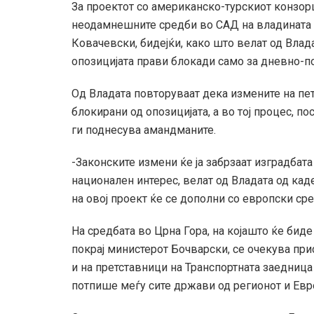
За проектот со американско-турскиот конзорц
неодамнешните средби во САД на владината
Ковачевски, бидејќи, како што велат од Владат
опозицијата прави блокади само за дневно-п
Од Владата повторуваат дека измените на пет
блокирани од опозицијата, а во тој процес, 
ги поднесува амандманите.
-Законските измени ќе ја забрзаат изградбата 
национален интерес, велат од Владата од кад
на овој проект ќе се дополни со европски ср
На средбата во Црна Гора, на којашто ќе бид
покрај министерот Бочварски, се очекува при
и на претставници на Транспортната заедница 
потпише меѓу сите држави од регионот и Евр