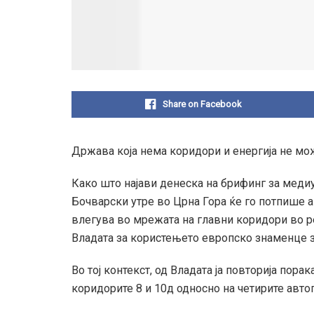
Share on Facebook
Држава која нема коридори и енергија не мож
Како што најави денеска на брифинг за медиу
Бочварски утре во Црна Гора ќе го потпише а
влегува во мрежата на главни коридори во рег
Владата за користењето европско знаменце за
Во тој контекст, од Владата ја повторија пор
коридорите 8 и 10д односно на четирите автоп