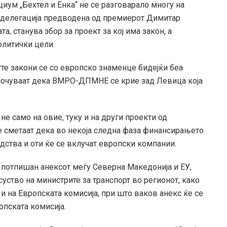
иум „Бехтел и Енка“ не се разговарало многу на
 делегација предводена од премиерот Димитар
а, станува збор за проект за кој има закон, а
олитички цели.
те закони се со европско знаменце бидејќи беа
посочуваат дека ВМРО-ДПМНЕ се крие зад Левица која
не само на овие, туку и на други проекти од
е сметаат дека во некоја следна фаза финансирањето
едства и оти ќе се вклучат европски компании.
е потпишан анексот меѓу Северна Македонија и ЕУ,
суство на министрите за транспорт во регионот, како
и на Европската комисија, при што ваков анекс ќе се
опската комисија.