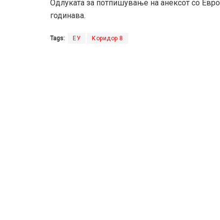
Одлуката за потпишување на анексот со Европс
годинава.
Tags:
ЕУ
Коридор 8