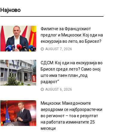
Најново
Филипче за Францускиот
предлог и Мицкоски: Кој оди на
екскурзија во лето, во Брисел?
AUGUST 7, 2026
СДСМ: Кој оди на екскурзија во
Брисел среде лето? Само оној
што има таен план „под
радарот“
AUGUST 6, 2026
Мицкоски: Македонските
аеродроми се најбрзорастечки
во регионот – тоа е резултат
на работата изминатите 25
месеци