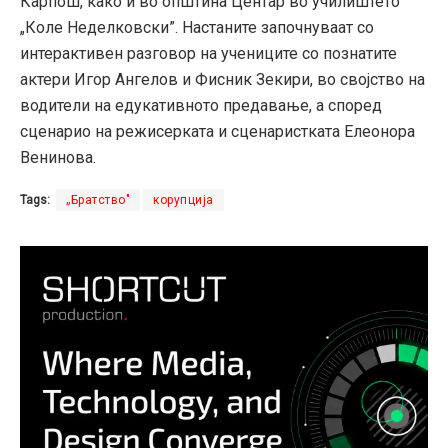
Карпош, како и во општина Центар во училиштето
„Коле Неделковски”. Настаните започнуваат со
интерактивен разговор на учениците со познатите
актери Игор Ангелов и Фисник Зекири, во својство на
водители на едукативното предавање, а според
сценарио на режисерката и сценаристката Елеонора
Венинова.
Tags:
„Братство"
корупција