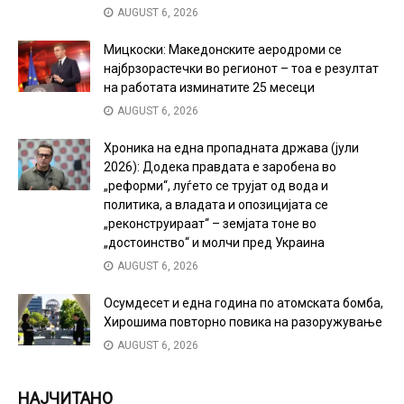
AUGUST 6, 2026
Мицкоски: Македонските аеродроми се
најбрзорастечки во регионот – тоа е резултат
на работата изминатите 25 месеци
AUGUST 6, 2026
Хроника на една пропадната држава (јули
2026): Додека правдата е заробена во
„реформи“, луѓето се трујат од вода и
политика, а владата и опозицијата се
„реконструираат“ – земјата тоне во
„достоинство“ и молчи пред Украина
AUGUST 6, 2026
Осумдесет и една година по атомската бомба,
Хирошима повторно повика на разоружување
AUGUST 6, 2026
НАЈЧИТАНО