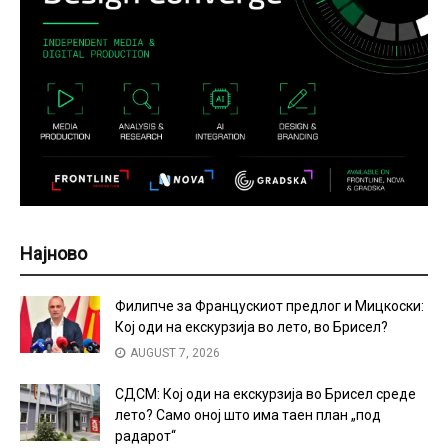
Најново
Филипче за Францускиот предлог и Мицкоски:
Кој оди на екскурзија во лето, во Брисел?
AUGUST 7, 2026
СДСМ: Кој оди на екскурзија во Брисел среде
лето? Само оној што има таен план „под
радарот“