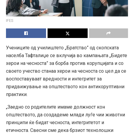
IFES
Учениците од училиштето „Братство” од скопската
населба Тафталиџе се вклучија во кампањата „Бидете
херои на чесноста” за борба против корупцијата и со
своето учество станаа херои на чесноста со цел да се
воспоставуваат вредности и интегритет за
придвижување на општеството кон антикоруптивни
практики.
„Заедно со родителите имаме должност кон
општеството, да создадеме млади луѓе чии животни
принципи ќе бидат чесноста, интегритетот и
етичноста. Свесни сме дека брзиот технолошки