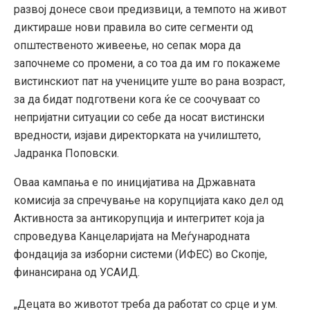
развој донесе свои предизвици, а темпото на живот
диктираше нови правила во сите сегменти од
општественото живеење, но сепак мора да
започнеме со промени, а со тоа да им го покажеме
вистинскиот пат на учениците уште во рана возраст,
за да бидат подготвени кога ќе се соочуваат со
непријатни ситуации со себе да носат вистински
вредности, изјави директорката на училиштето,
Јадранка Поповски.
Оваа кампања е по иницијатива на Државната
комисија за спречување на корупцијата како дел од
Активноста за антикорупција и интегритет која ја
спроведува Канцеларијата на Меѓународната
фондација за изборни системи (ИФЕС) во Скопје,
финансирана од УСАИД.
„Децата во животот треба да работат со срце и ум.