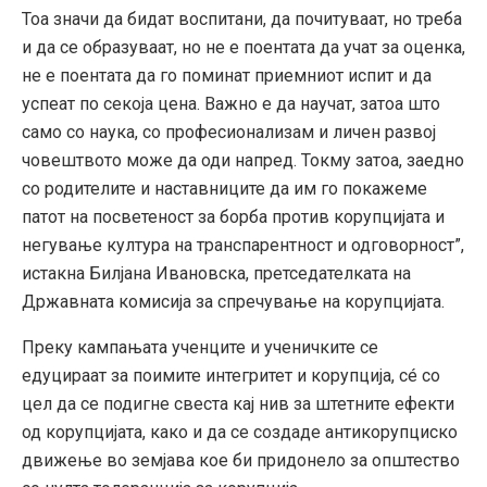
Тоа значи да бидат воспитани, да почитуваат, но треба
и да се образуваат, но не е поентата да учат за оценка,
не е поентата да го поминат приемниот испит и да
успеат по секоја цена. Важно е да научат, затоа што
само со наука, со професионализам и личен развој
човештвото може да оди напред. Токму затоа, заедно
со родителите и наставниците да им го покажеме
патот на посветеност за борба против корупцијата и
негување култура на транспарентност и одговорност”,
истакна Билјана Ивановска, претседателката на
Државната комисија за спречување на корупцијата.
Преку кампањата ученците и ученичките се
едуцираат за поимите интегритет и корупција, сé со
цел да се подигне свеста кај нив за штетните ефекти
од корупцијата, како и да се создаде антикорупциско
движење во земјава кое би придонело за општество