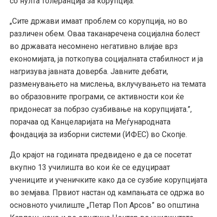
со нулта толеранција за корупција.
„Сите држави имаат проблем со корупција, но во
различен обем. Оваа таканаречена социјална болест
во државата несомнено негативно влијае врз
економијата, ја поткопува социјалната стабилност и ја
нагризува јавната доверба. Јавните дебати,
разменувањето на мислења, вклучувањето на темата
во образовните програми, се активности кои ќе
придонесат за побрзо сузбивање на корупцијата.”,
порачаа од Канцеларијата на Меѓународната
фондација за изборни системи (ИФЕС) во Скопје.
До крајот на годината предвидено е да се посетат
вкупно 13 училишта во кои ќе се едуцираат
учениците и ученичките како да се сузбие корупцијата
во земјава. Првиот настан од кампањата се одржа во
основното училиште „Петар Поп Арсов” во општина