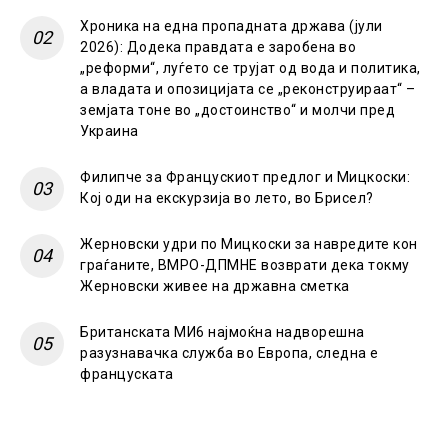
Хроника на една пропадната држава (јули
2026): Додека правдата е заробена во
„реформи“, луѓето се трујат од вода и политика,
а владата и опозицијата се „реконструираат“ –
земјата тоне во „достоинство“ и молчи пред
Украина
Филипче за Францускиот предлог и Мицкоски:
Кој оди на екскурзија во лето, во Брисел?
Жерновски удри по Мицкоски за навредите кон
граѓаните, ВМРО-ДПМНЕ возврати дека токму
Жерновски живее на државна сметка
Британската МИ6 најмоќна надворешна
разузнавачка служба во Европа, следна е
француската