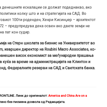
ка денешните ескалации се должат подеднакво, ако
олитики колку што и на стратегијата на САД. Во
овиот 100ти роденден, Хенри Кисинџер – архитектот
72 – предупредува дека освен ако двете земји не
на пат кон судир.
ија на Стерн школата за бизнис на Универзитетот во
am, извршен директор на Roubini Macro Associates, ко-
поранешен висок економист за меѓународни прашања
 куќа за време на администрацијата на Клинтон и
нд, Федералните резерви на САД и Светската банка.
RONTLINE
.
Линк до оригиналот:
America and China Are on a
ено без писмена дозвола од Редакцијата.