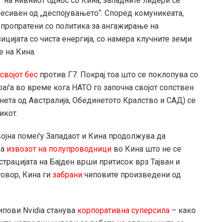
 на нивниот однос со Кина, западните лидери се
ресивен од „деспојувањето“. Според комуникеата,
 пропратени со политика за ангажирање на
ицијата со чиста енергија, со намера клучните земји
е на Кина.
својот бес
против Г7. Покрај тоа што се поклопува со
оаѓа во време кога НАТО го започна својот сопствен
инета од Австралија, Обединетото Кралство и САД) се
икот.
ојна помеѓу Западаот и Кина продолжува да
за
извозот на полупроводници
во Кина што не се
трацијата на Бајден врши притисок врз Тајван и
говор, Кина ги
забрани
чиповите произведени од
ипови Nvidia станува
корпоративна суперсила
– како