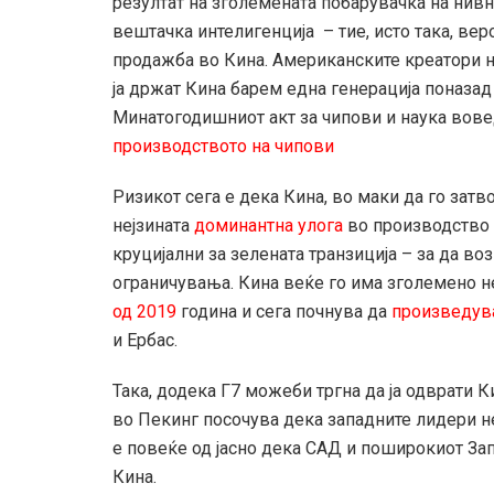
резултат на зголемената побарувачка на нивн
вештачка интелигенција – тие, исто така, вер
продажба во Кина. Американските креатори н
ја држат Кина барем една генерација поназад
Минатогодишниот акт за чипови и наука вов
производството на чипови
Ризикот сега е дека Кина, во маки да го затво
нејзината
доминантна улога
во производство 
круцијални за зелената транзиција – за да во
ограничувања. Кина веќе го има зголемено н
од 2019
година и сега почнува да
произведув
и Ербас.
Така, додека Г7 можеби тргна да ја одврати К
во Пекинг посочува дека западните лидери не
е повеќе од јасно дека САД и поширокиот За
Кина.