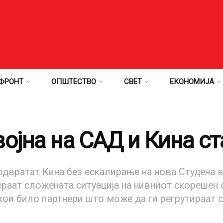
ФРОНТ
ОПШТЕСТВО
СВЕТ
ЕКОНОМИЈА
ојна на САД и Кина с
одвратат Кина без ескалирање на нова Студена в
гираат сложената ситуација на нивниот скорешен 
и кои било партнери што може да ги регрутираат 