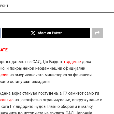
РОНТ
Share on Twitter
CATE
претседателот на САД, Џо Бајден,
тврдеше
дека
 Но, и покрај некои неодамнешни официјални
дежи
на американската министерка за финансии
осите остануваат заладени.
дена војна станува постудена, а Г7 самитот само ги
ратегија
на ,,сеопфатно ограничување, опкружување и
, кога Г7 лидерите нудеа главно зборови и малку
јважните во историјата на групата. САД, Јапонија,