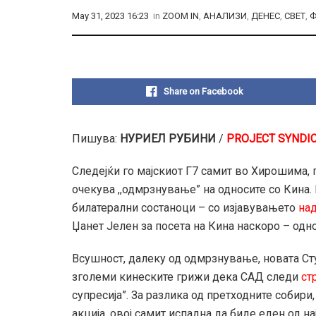
May 31, 2023 16:23
in
ZOOM IN
,
АНАЛИЗИ
,
ДЕНЕС
,
СВЕТ
,
Ф
Share on Facebook
Пишува:
НУРИЕЛ РУБИНИ
/
PROJECT SYNDI
Следејќи го мајскиот Г7 самит во Хирошима, 
очекува ,,одмрзнување” на односите со Кина.
билатерални состаноци – со изјавувањето
на
Џанет Јелен за посета на Кина наскоро – одн
Всушност, далеку од одмрзнување, новата Сту
зголеми кинеските грижи дека САД следи
ст
супресија”. За разлика од претходните собири
акција, овој самит испадна да биде еден од на