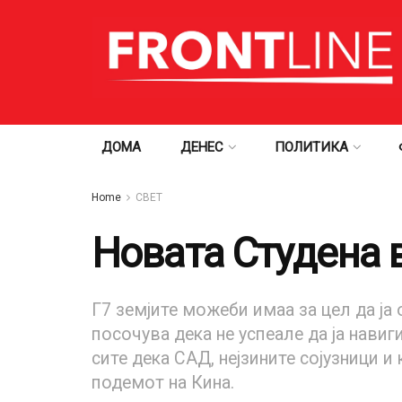
ДОМА
ДЕНЕС
ПОЛИТИКА
Home
СВЕТ
Новата Студена в
Г7 земјите можеби имаа за цел да ја 
посочува дека не успеале да ја нави
сите дека САД, нејзините сојузници 
подемот на Кина.