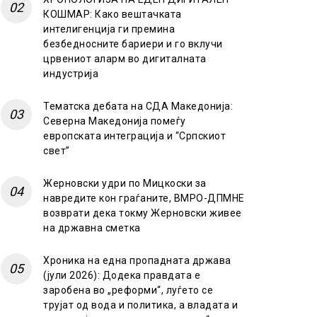
КОШМАР: Како вештачката
интелигенција ги премина
безбедносните бариери и го вклучи
црвениот аларм во дигиталната
индустрија
Тематска дебата на СДА Македонија:
Северна Македонија помеѓу
европската интеграција и “Српскиот
свет”
Жерновски удри по Мицкоски за
навредите кон граѓаните, ВМРО-ДПМНЕ
возврати дека токму Жерновски живее
на државна сметка
Хроника на една пропадната држава
(јули 2026): Додека правдата е
заробена во „реформи“, луѓето се
трујат од вода и политика, а владата и