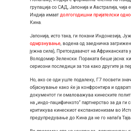
групација со САД, Јапонија и Австралија, чија 
Индија имаат
долгогодишни пријателски одно
Кина.
Јапонија, исто така, ги покани Индонезија, Ју
одмрзнување
, водена од заедничка загрижен
јужна сила), Претседавачот на Африканската 
Володомир Зеленски. Пораката беше јасна: ки
сериозни последици за тоа како другите ја п
Но, ако се оди уште подалеку, Г7 посвети зн
објаснување како ќе ја конфронтира и одврат
документот ги омаловажува кинеските полити
на „индо-пацифичкото“ партнерство за да ги с
критикува кинескиот експанзионизам во Исто
предупредување до Кина да не го напаѓа Тајв