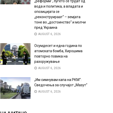
„реформи“, луѓето се трујат од
вода и политика, а владата и
опозицијата се
„реконструираат“ – земјата
тоне во „достоинство“ и молчи
пред Украина
AUGUST 6, 2026
Осумдесет и една година по
атомската бомба, Хирошима
повторно повика на
разоружување
AUGUST 6, 2026
„Им симнувам капа на РКМ“:
Сведочења за случајот „Мазут“
AUGUST 6, 2026