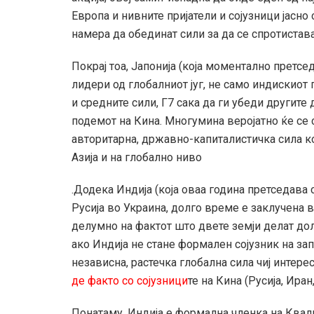
Европа и нивните пријатели и сојузници јасно
намера да обединат сили за да се спротистава
Покрај тоа, Јапонија (која моментално претсе
лидери од глобалниот југ, не само индискиот
и средните сили, Г7 сака да ги убеди другите 
подемот на Кина. Многумина веројатно ќе се
авторитарна, државно-капиталистичка сила к
Азија и на глобално ниво
.Додека Индија (која оваа година претседава
Русија во Украина, долго време е заклучена 
делумно на фактот што двете земји делат дол
ако Индија не стане формален сојузник на за
независна, растечка глобална сила чиј интере
де факто со сојузници
те на Кина (Русија, Иран
Понатаму, Индија е формална членка на Квад