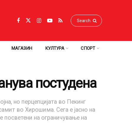
МАГАЗИН
КУЛТУРА
СПОРТ
танува постудена
ојна, но перцепцијата во Пекинг
самит во Хирошима. Сега е јасно на
се посветени на ограничување на