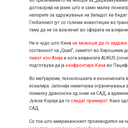
Во преземањето на чекори за „деризикување“
договорија на јазик што е само малку понеаг
напорите за здружување на Западот ќе бидат
Глобалниот југ со големи инвестиции во транз
таму да не се вовлечат во сферата на влијани
Не е чудо што Кина
не можеше да го задржи 
состанокот на „Quad“, самитот во Хирошима д
пивот кон Азија
и кога алијансата AUKUS (соч
подготвува да ја
конфронтира Кина
во Пациф
Во меѓувреме, технолошката и економската в
ескалира. Јапонија наметнува ограничувања 
помалку драконски од оние на САД, а админис
Јужна Кореја да го
следат примерот
. Како од
САД.
Со тоа што американскиот производител на ч