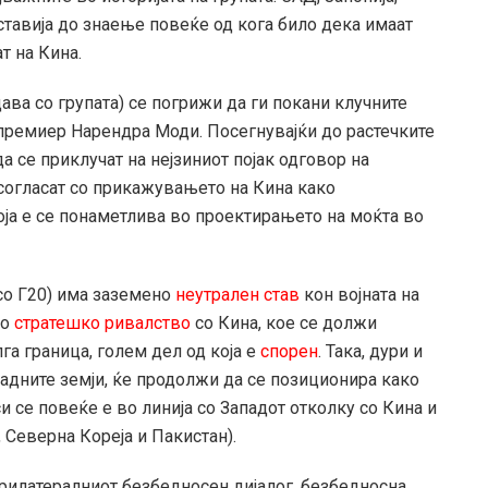
 ставија до знаење повеќе од кога било дека имаат
т на Кина.
дава со групата) се погрижи да ги покани клучните
 премиер Нарендра Моди. Посегнувајќи до растечките
да се приклучат на нејзиниот појак одговор на
 согласат со прикажувањето на Кина како
оја е се понаметлива во проектирањето на моќта во
 со Г20) има заземено
неутрален став
кон војната на
во
стратешко ривалство
со Кина, кое се должи
га граница, голем дел од која е
спорен
. Така, дури и
падните земји, ќе продолжи да се позиционира како
си се повеќе е во линија со Западот отколку со Кина и
, Северна Кореја и Пакистан).
рилатералниот безбедносен дијалог, безбедносна