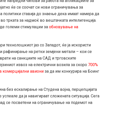
ите напредни чипови за работа на апликациите за
ојатно ќе се соочат си нови ограничувања за
а политики ставија до знаење дека имаат намера да
 во трката за надмоќ во вештачката интелигенција.
еде големи стимулации за
обновување на
ри технолошкиот јаз со Западот, ќе ја искористи
и рафинирање на ретки земјени метали – кои се
зврати на санкциите на САД и трговските
ејзиниот извоз на електрични возила за скоро
700%
а комерцијални авиони
за да им конкурира на Боинг
ина без ескалирање на Студена војна, перцепцијата
 успеале да ја навигираат сложената ситуација. Сега
пад се посветени на ограничување на подемот на