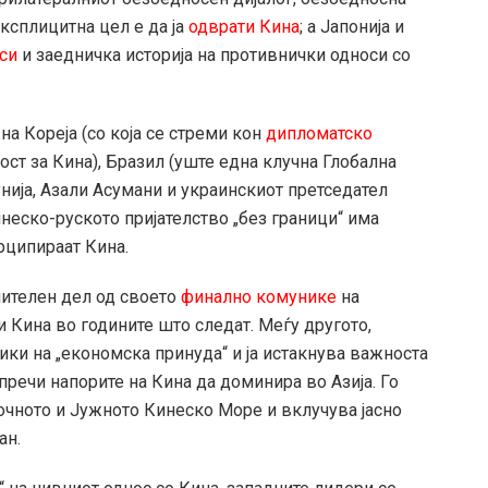
експлицитна цел е да ја
одврати Кина
; а Јапонија и
си
и заедничка историја на противнички односи со
жна Кореја (со која се стреми кон
дипломатско
ост за Кина), Бразил (уште една клучна Глобална
унија, Азали Асумани и украинскиот претседател
неско-руското пријателство „без граници“ има
ерципираат Кина.
ачителен дел од своето
финално комунике
на
и Кина во годините што следат. Меѓу другото,
ки на „економска принуда“ и ја истакнува важноста
пречи напорите на Кина да доминира во Азија. Го
чното и Јужното Кинеско Море и вклучува јасно
ан.