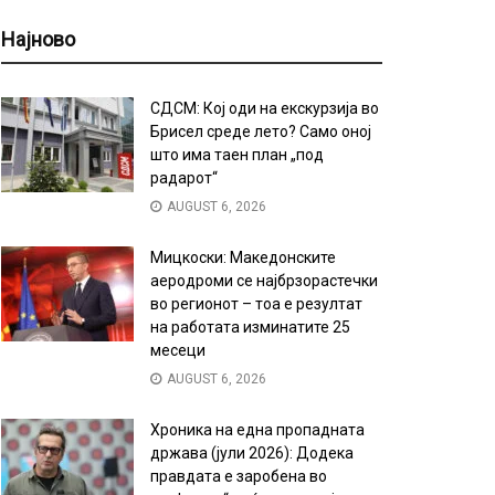
Најново
СДСМ: Кој оди на екскурзија во
Брисел среде лето? Само оној
што има таен план „под
радарот“
AUGUST 6, 2026
Мицкоски: Македонските
аеродроми се најбрзорастечки
во регионот – тоа е резултат
на работата изминатите 25
месеци
AUGUST 6, 2026
Хроника на една пропадната
држава (јули 2026): Додека
правдата е заробена во