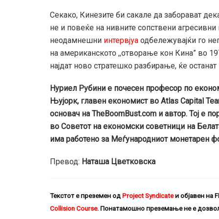
Секако, Кинезите би сакале да заборават де
не и повеќе на нивните сопствени агресивни п
неодамнешни
интервјуа
одбележувајќи го нег
на американското ,,отворање кон Кина” во 19
најдат ново стратешко разбирање, ќе останат 
Нуриел Рубини e почесен професор по економ
Њујорк, главен економист во Atlas Capital Te
основач на TheBoomBust.com и автор. Тој е 
во Советот на економски советници на Белата
има работено за Меѓународниот монетарен фо
Превод:
Наташа Цветковска
Текстот е преземен од
Project
Syndicate
и објавен на
F
Collision Course
. Понатамошно преземање не е дозвол