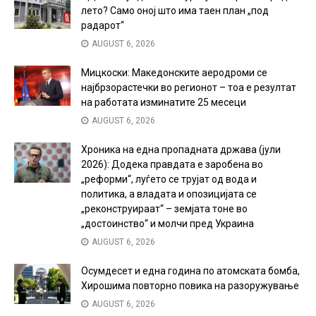
лето? Само оној што има таен план „под
радарот“
AUGUST 6, 2026
Мицкоски: Македонските аеродроми се
најбрзорастечки во регионот – тоа е резултат
на работата изминатите 25 месеци
AUGUST 6, 2026
Хроника на една пропадната држава (јули
2026): Додека правдата е заробена во
„реформи“, луѓето се трујат од вода и
политика, а владата и опозицијата се
„реконструираат“ – земјата тоне во
„достоинство“ и молчи пред Украина
AUGUST 6, 2026
Осумдесет и една година по атомската бомба,
Хирошима повторно повика на разоружување
AUGUST 6, 2026