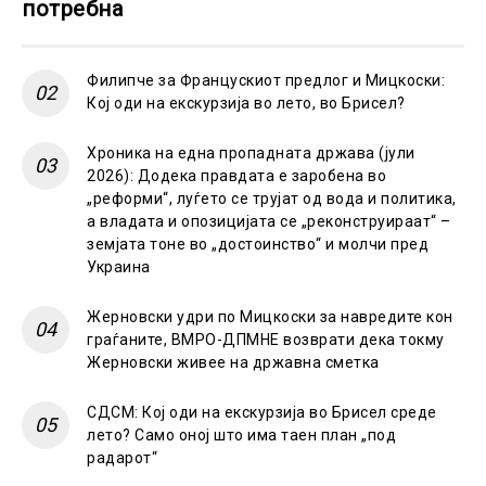
потребна
Филипче за Францускиот предлог и Мицкоски:
Кој оди на екскурзија во лето, во Брисел?
Хроника на една пропадната држава (јули
2026): Додека правдата е заробена во
„реформи“, луѓето се трујат од вода и политика,
а владата и опозицијата се „реконструираат“ –
земјата тоне во „достоинство“ и молчи пред
Украина
Жерновски удри по Мицкоски за навредите кон
граѓаните, ВМРО-ДПМНЕ возврати дека токму
Жерновски живее на државна сметка
СДСМ: Кој оди на екскурзија во Брисел среде
лето? Само оној што има таен план „под
радарот“