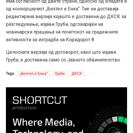
има согласност од двете страни, односно од Владата и
од конзорциумот „Бехтел и Енка“. Тие ни доставија
редактирана верзија којашто е доставена до ДКСК за
разгледување, изјави Груби, одговарајќи на
новинарски прашања на почетокот на градежните
активности за изградба на Коридорот 8.
Целосната верзија од договорот, како што изјави
Груби, е доставена само со Јавното обвинителство.
Tags:
„Бехтел и Енка“
Груби
ДКСК