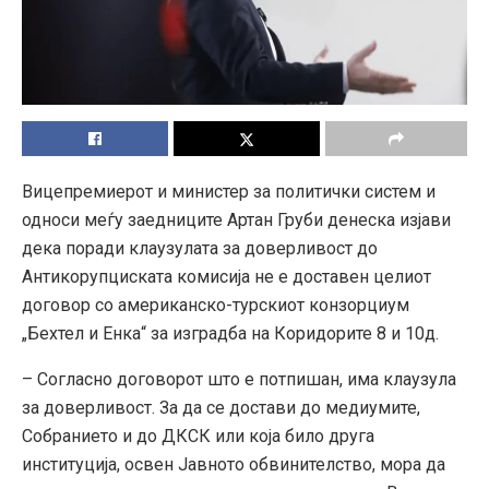
Вицепремиерот и министер за политички систем и
односи меѓу заедниците Артан Груби денеска изјави
дека поради клаузулата за доверливост до
Антикорупциската комисија не е доставен целиот
договор со американско-турскиот конзорциум
„Бехтел и Енка“ за изградба на Коридорите 8 и 10д.
– Согласно договорот што е потпишан, има клаузула
за доверливост. За да се достави до медиумите,
Собранието и до ДКСК или која било друга
институција, освен Јавното обвинителство, мора да